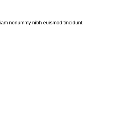
d diam nonummy nibh euismod tincidunt.
emdir
r
asemdir
plast