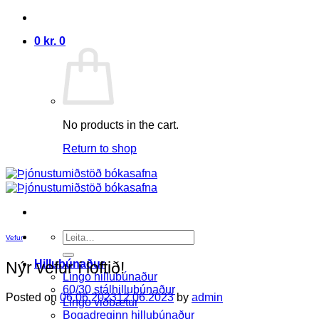
Skip
to
0
kr.
0
content
No products in the cart.
Return to shop
Search
Vefur
for:
Hillubúnaður
Nýr vefur í loftið!
Lingo hillubúnaður
60/30 stálhillubúnaður
Posted on
06.06.2023
12.06.2023
by
admin
Lingo viðbætur
Bogadreginn hillubúnaður