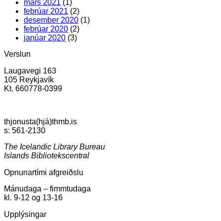
mars 2021
(1)
febrúar 2021
(2)
desember 2020
(1)
febrúar 2020
(2)
janúar 2020
(3)
Verslun
Laugavegi 163
105 Reykjavík
Kt. 660778-0399
thjonusta(hjá)thmb.is
s: 561-2130
The Icelandic Library Bureau
Islands Bibliotekscentral
Opnunartími afgreiðslu
Mánudaga – fimmtudaga
kl. 9-12 og 13-16
Upplýsingar