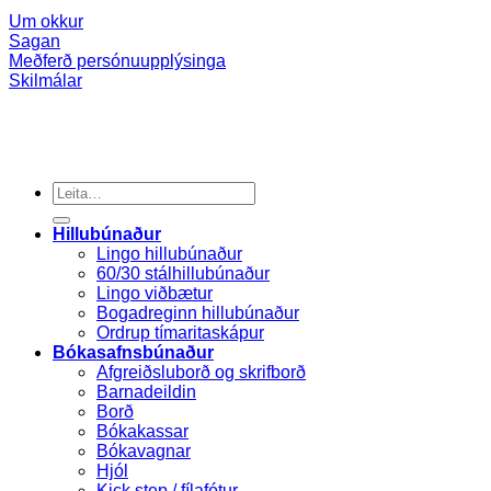
Um okkur
Sagan
Meðferð persónuupplýsinga
Skilmálar
Search
for:
Hillubúnaður
Lingo hillubúnaður
60/30 stálhillubúnaður
Lingo viðbætur
Bogadreginn hillubúnaður
Ordrup tímaritaskápur
Bókasafnsbúnaður
Afgreiðsluborð og skrifborð
Barnadeildin
Borð
Bókakassar
Bókavagnar
Hjól
Kick step / fílafótur