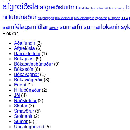
afgreiðsla
m
viðger
afgreiðslutími
b
Afsláttur
barnahornið
barnavörur
rúllum
á
–
rifnu
hillubúnaður
hjálpargögn
hljóðdempun
hljóðeinangrun
hljóðvist
húsgögn
IFLA
enn
blaðs
ódýrara!
(mynd
samfélagsmiðlar
sumarfrí
sumarlokanir
syk
skraut
Flokkar
Aðalfundir
(2)
Afgreiðsla
(6)
Barnadeildin
(1)
Bókaplast
(5)
Bókasafnsbúnaður
(9)
Bókasöfn
(8)
Bókavagnar
(1)
Bókaviðgerðir
(3)
Erlent
(1)
Hillubúnaður
(2)
Jól
(4)
Ráðstefnur
(2)
Skólar
(3)
Smávörur
(5)
Stofnanir
(2)
Sumar
(3)
Uncategorized
(5)