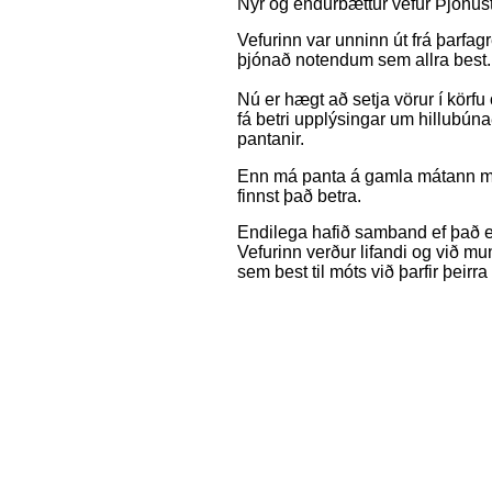
Nýr og endurbættur vefur Þjónust
Vefurinn var unninn út frá þarfa
þjónað notendum sem allra best.
Nú er hægt að setja vörur í körfu
fá betri upplýsingar um hillubúna
pantanir.
Enn má panta á gamla mátann með
finnst það betra.
Endilega hafið samband ef það er
Vefurinn verður lifandi og við m
sem best til móts við þarfir þeirr