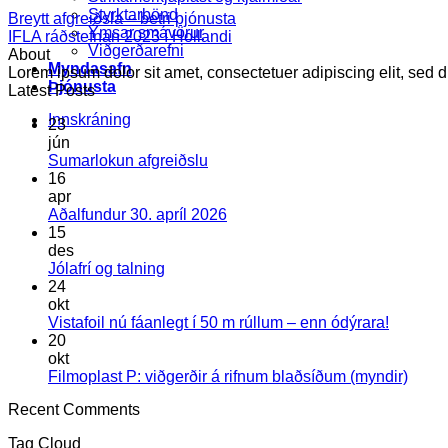
Styrktarbönd
Breytt afgreiðsla – betri þjónusta
Ýmsar smávörur
IFLA ráðstefnan 2023 í Hollandi
Viðgerðarefni
About
Myndasafn
Lorem ipsum dolor sit amet, consectetuer adipiscing elit, se
Þjónusta
Latest Posts
Innskráning
23
jún
Engar
Sumarlokun afgreiðslu
athugasemdir
16
við
apr
Sumarlokun
Engar
Aðalfundur 30. apríl 2026
afgreiðslu
athugasemdir
15
við
des
Aðalfundur
Engar
Jólafrí og talning
30.
athugasemdir
24
við
apríl
okt
Jólafrí
2026
Engar
Vistafoil nú fáanlegt í 50 m rúllum – enn ódýrara!
og
athugas
20
talning
við
okt
Vistafoil
Enga
Filmoplast P: viðgerðir á rifnum blaðsíðum (myndir)
nú
athug
Recent Comments
fáanlegt
við
í
Filmo
Tag Cloud
50
P: