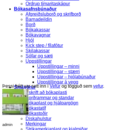
Ordrup tímaritaskápur
Bókasafnsbúnaður
Afgreiðsluborð og skrifborð
Barnadeildin
Borð
Bókakassar
Bókavagnar
Hjól
Kick step / fílafótur
Skilakassar
Sófar og sæti
Uppstillingar
Uppstillingar – minni
Uppstillingar – stærri
Uppstillingar – hjólabúnaður
Uppstillingar á vegg
Þessi frétt var sett inn í
Vefur
og tögguð sem
vefur
.
Smávörur
Áskrift að bókaplasti
Borðrammar og standar
Bókaplast og hjálpargögn
Bókastatíf
Bókastoðir
Diskahulstur
Merkingar
admin
Strikamerkjaplast og kjalmiðar