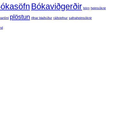
ókasöfn
Bókaviðgerðir
börn
heimsóknir
plöstun
artími
rifnar blaðsíður
ráðstefnur
safnaheimsóknir
and