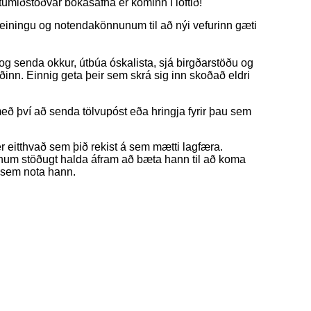
umiðstöðvar bókasafna er kominn í loftið!
greiningu og notendakönnunum til að nýi vefurinn gæti
 og senda okkur, útbúa óskalista, sjá birgðarstöðu og
ðinn. Einnig geta þeir sem skrá sig inn skoðað eldri
 því að senda tölvupóst eða hringja fyrir þau sem
 eitthvað sem þið rekist á sem mætti lagfæra.
unum stöðugt halda áfram að bæta hann til að koma
a sem nota hann.