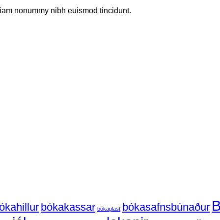
d diam nonummy nibh euismod tincidunt.
emdir
r
asemdir
plast
B
ðir
ókahillur
bókakassar
bókasafnsbúnaður
bókaplast