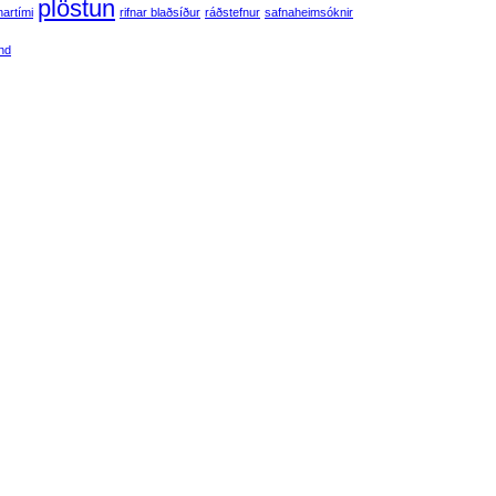
plöstun
artími
rifnar blaðsíður
ráðstefnur
safnaheimsóknir
and