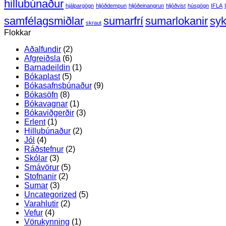
–
rifnu
hillubúnaður
hjálpargögn
hljóðdempun
hljóðeinangrun
hljóðvist
húsgögn
IFLA
enn
blaðs
ódýrara!
(mynd
samfélagsmiðlar
sumarfrí
sumarlokanir
syk
skraut
Flokkar
Aðalfundir
(2)
Afgreiðsla
(6)
Barnadeildin
(1)
Bókaplast
(5)
Bókasafnsbúnaður
(9)
Bókasöfn
(8)
Bókavagnar
(1)
Bókaviðgerðir
(3)
Erlent
(1)
Hillubúnaður
(2)
Jól
(4)
Ráðstefnur
(2)
Skólar
(3)
Smávörur
(5)
Stofnanir
(2)
Sumar
(3)
Uncategorized
(5)
Varahlutir
(2)
Vefur
(4)
Vörukynning
(1)