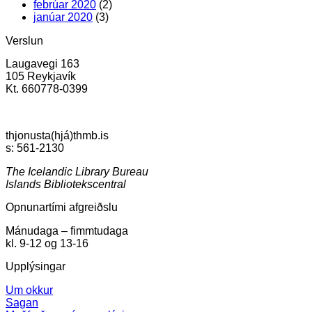
febrúar 2020
(2)
janúar 2020
(3)
Verslun
Laugavegi 163
105 Reykjavík
Kt. 660778-0399
thjonusta(hjá)thmb.is
s: 561-2130
The Icelandic Library Bureau
Islands Bibliotekscentral
Opnunartími afgreiðslu
Mánudaga – fimmtudaga
kl. 9-12 og 13-16
Upplýsingar
Um okkur
Sagan