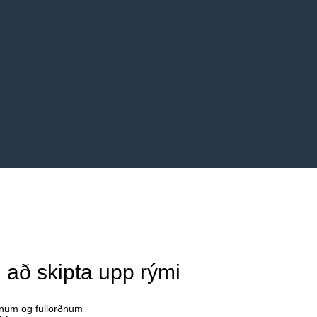
l að skipta upp rými
örnum og fullorðnum