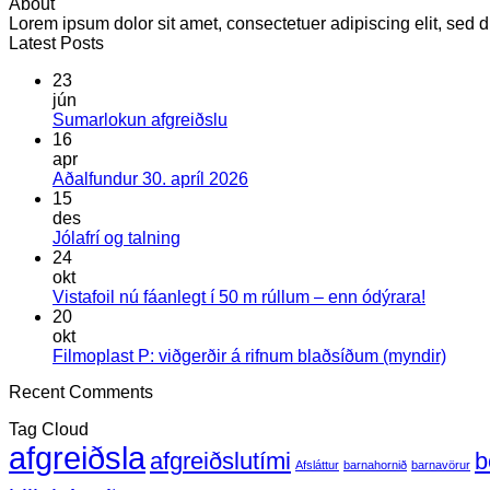
About
Lorem ipsum dolor sit amet, consectetuer adipiscing elit, se
Latest Posts
23
jún
Engar
Sumarlokun afgreiðslu
athugasemdir
16
við
apr
Sumarlokun
Engar
Aðalfundur 30. apríl 2026
afgreiðslu
athugasemdir
15
við
des
Aðalfundur
Engar
Jólafrí og talning
30.
athugasemdir
24
við
apríl
okt
Jólafrí
2026
Engar
Vistafoil nú fáanlegt í 50 m rúllum – enn ódýrara!
og
athugas
20
talning
við
okt
Vistafoil
Enga
Filmoplast P: viðgerðir á rifnum blaðsíðum (myndir)
nú
athug
Recent Comments
fáanlegt
við
í
Filmo
Tag Cloud
50
P:
afgreiðsla
m
viðger
afgreiðslutími
b
Afsláttur
barnahornið
barnavörur
rúllum
á