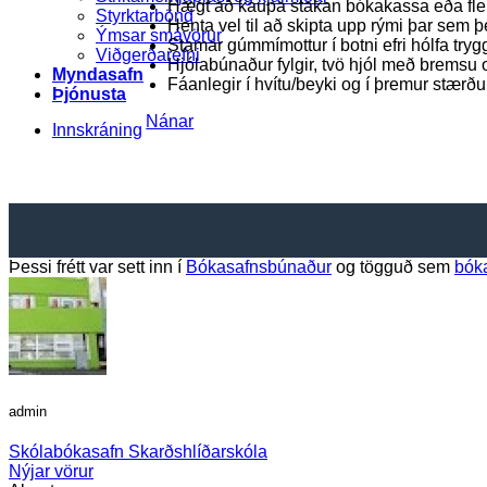
Hægt að kaupa stakan bókakassa eða fle
Styrktarbönd
Henta vel til að skipta upp rými þar sem þe
Ýmsar smávörur
Stamar gúmmímottur í botni efri hólfa try
Viðgerðarefni
Hjólabúnaður fylgir, tvö hjól með bremsu
Myndasafn
Fáanlegir í hvítu/beyki og í þremur stærð
Þjónusta
Nánar
Innskráning
Þessi frétt var sett inn í
Bókasafnsbúnaður
og tögguð sem
bók
admin
Skólabókasafn Skarðshlíðarskóla
Nýjar vörur