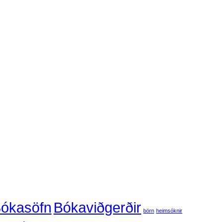
ókasöfn
Bókaviðgerðir
börn
heimsóknir