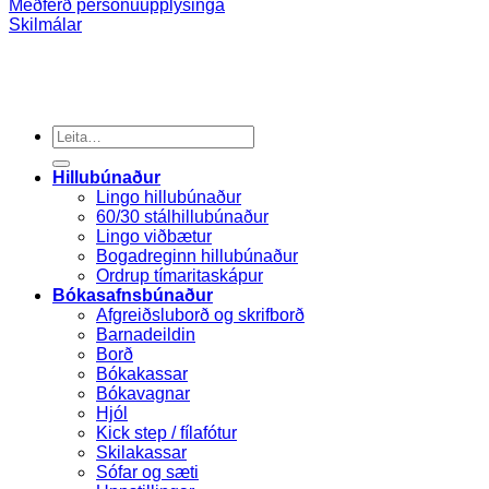
Meðferð persónuupplýsinga
Skilmálar
Search
for:
Hillubúnaður
Lingo hillubúnaður
60/30 stálhillubúnaður
Lingo viðbætur
Bogadreginn hillubúnaður
Ordrup tímaritaskápur
Bókasafnsbúnaður
Afgreiðsluborð og skrifborð
Barnadeildin
Borð
Bókakassar
Bókavagnar
Hjól
Kick step / fílafótur
Skilakassar
Sófar og sæti