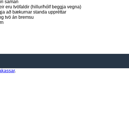
iri saman
ir eru tvöfaldir (hillur/hólf beggja vegna)
ggja að bækurnar standa uppréttar
 og tvö án bremsu
um
akassar
.