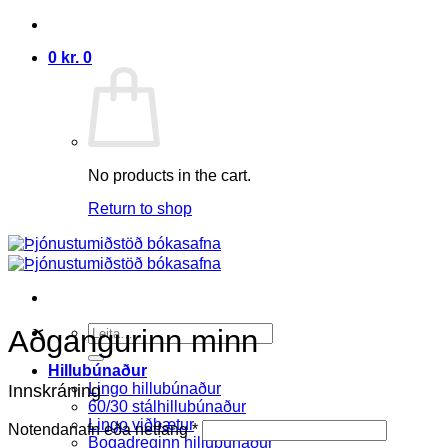
Skip
to
0
kr.
0
content
No products in the cart.
Return to shop
Search
Aðgangurinn minn
for:
Hillubúnaður
Lingo hillubúnaður
Innskráning
60/30 stálhillubúnaður
Lingo viðbætur
Notendanafn eða netfang
*
Bogadreginn hillubúnaður