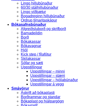
Lingo hillubúnaður
60/30 stálhillubúnaður
Lingo viðbætur
Bogadreginn hillubúnaður
Ordrup tímaritaskápur
Bókasafnsbúnaður
Afgreiðsluborð og skrifborð
Barnadeildin
Borð
Bókakassar
Bókavagnar
Hjól
Kick step / fílafótur
Skilakassar
Sófar og sæti
Uppstillingar
Uppstillingar – minni
Uppstillingar – stærri
Uppstillingar – hjólabúnaður
Uppstillingar á vegg
Smávörur
Áskrift að bókaplasti
Borðrammar og standar
Bókaplast og hjálpargögn
Bókastatíf