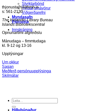
Styrktarbönd
thjonusta(hjá)thmb.is
Ýmsar smávörur
s: 561-2130
Viðgerðarefni
Myndasafn
The Icelandic Library Bureau
Þjónusta
Islands Bibliotekscentral
Innskráning
Opnunartími afgreiðslu
Mánudaga – fimmtudaga
kl. 9-12 og 13-16
Upplýsingar
Um okkur
Sagan
Meðferð persónuupplýsinga
Skilmálar
Search
for:
Hillubúnaður