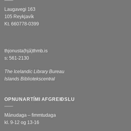
Laugavegi 163
105 Reykjavík
Kt. 660778-0399
thjonusta(hjá)thmb.is
s: 561-2130
The Icelandic Library Bureau
Islands Bibliotekscentral
OPNUNARTÍMI AFGREIÐSLU
Mánudaga – fimmtudaga
kl. 9-12 og 13-16