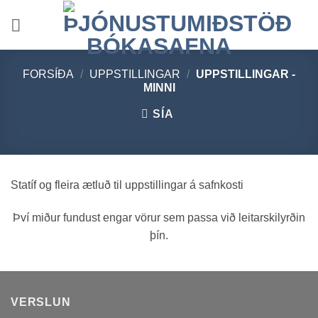
Skip
to
content
FORSÍÐA
/
UPPSTILLINGAR
/
UPPSTILLINGAR -
MINNI
SÍA
Statíf og fleira ætluð til uppstillingar á safnkosti
Því miður fundust engar vörur sem passa við leitarskilyrðin
þín.
VERSLUN