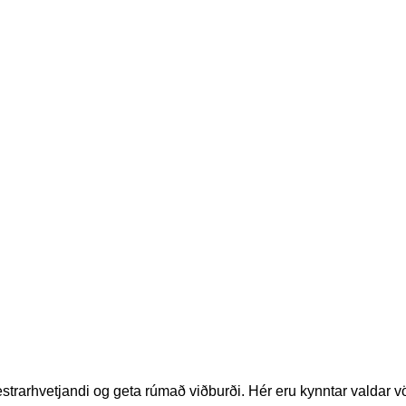
estrarhvetjandi og geta rúmað viðburði. Hér eru kynntar valdar vör