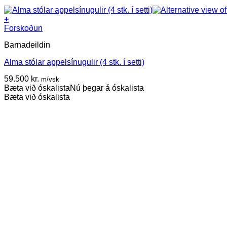
+
Forskoðun
Barnadeildin
Alma stólar appelsínugulir (4 stk. í setti)
59.500
kr.
m/vsk
Bæta við óskalista
Nú þegar á óskalista
Bæta við óskalista