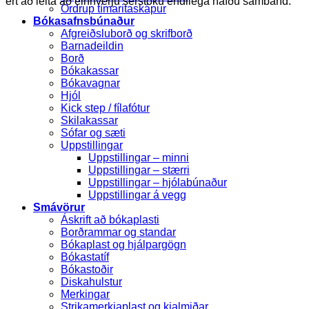
ert að leita að einhverju sérstöku endilega hafðu samband.
Ordrup tímaritaskápur
Bókasafnsbúnaður
Afgreiðsluborð og skrifborð
Barnadeildin
Borð
Bókakassar
Bókavagnar
Hjól
Kick step / fílafótur
Skilakassar
Sófar og sæti
Uppstillingar
Uppstillingar – minni
Uppstillingar – stærri
Uppstillingar – hjólabúnaður
Uppstillingar á vegg
Smávörur
Áskrift að bókaplasti
Borðrammar og standar
Bókaplast og hjálpargögn
Bókastatíf
Bókastoðir
Diskahulstur
Merkingar
Strikamerkjaplast og kjalmiðar