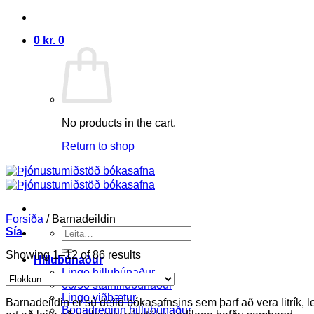
Skip
to
0
kr.
0
content
No products in the cart.
Return to shop
Forsíða
/
Barnadeildin
Sía
Search
for:
Showing 1–12 of 86 results
Hillubúnaður
Lingo hillubúnaður
60/30 stálhillubúnaður
Lingo viðbætur
Barnadeildin er sú deild bókasafnsins sem þarf að vera litrík, l
Bogadreginn hillubúnaður