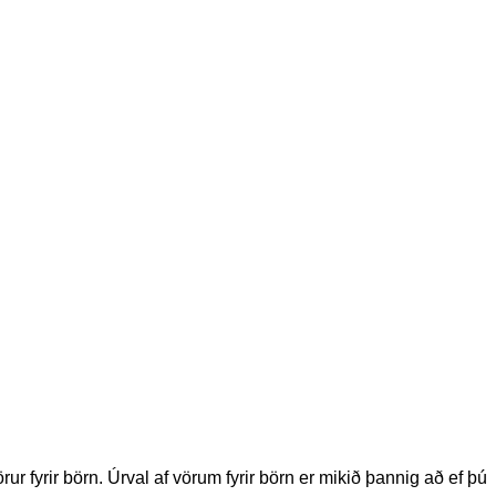
ur fyrir börn. Úrval af vörum fyrir börn er mikið þannig að ef þú