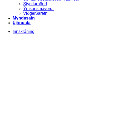
Styrktarbönd
Ýmsar smávörur
Viðgerðarefni
Myndasafn
Þjónusta
Innskráning