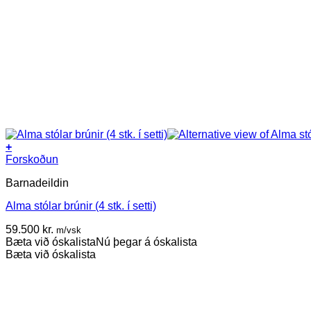
+
Forskoðun
Barnadeildin
Alma stólar brúnir (4 stk. í setti)
59.500
kr.
m/vsk
Bæta við óskalista
Nú þegar á óskalista
Bæta við óskalista