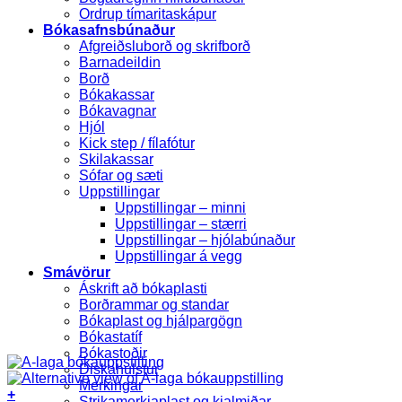
Ordrup tímaritaskápur
Bókasafnsbúnaður
Afgreiðsluborð og skrifborð
Barnadeildin
Borð
Bókakassar
Bókavagnar
Hjól
Kick step / fílafótur
Skilakassar
Sófar og sæti
Uppstillingar
Uppstillingar – minni
Uppstillingar – stærri
Uppstillingar – hjólabúnaður
Uppstillingar á vegg
Smávörur
Áskrift að bókaplasti
Borðrammar og standar
Bókaplast og hjálpargögn
Bókastatíf
Bókastoðir
Diskahulstur
Merkingar
+
Strikamerkjaplast og kjalmiðar