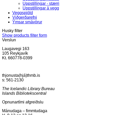
Uppstillingar - stærri
Uppstillingar á vegg
Veggspjöld
Viðgerðarefni
Ýmsar smávörur
Husky filter
Show products filter form
Verslun
Laugavegi 163
105 Reykjavík
Kt. 660778-0399
thjonusta(hjá)thmb.is
s: 561-2130
The Icelandic Library Bureau
Islands Bibliotekscentral
Opnunartími afgreiðslu
Mánudaga – fimmtudaga