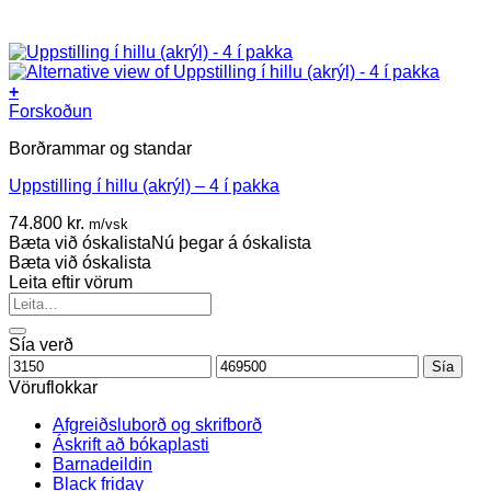
+
Forskoðun
Borðrammar og standar
Uppstilling í hillu (akrýl) – 4 í pakka
74.800
kr.
m/vsk
Bæta við óskalista
Nú þegar á óskalista
Bæta við óskalista
Leita eftir vörum
Search
for:
Sía verð
Lágmarksverð
Hámarksverð
Sía
Vöruflokkar
Afgreiðsluborð og skrifborð
Áskrift að bókaplasti
Barnadeildin
Black friday