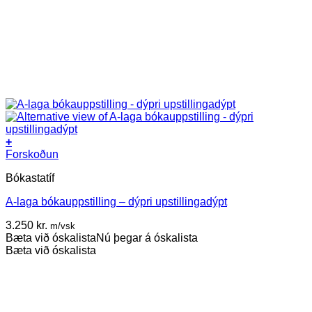
+
Forskoðun
Bókastatíf
A-laga bókauppstilling – dýpri upstillingadýpt
3.250
kr.
m/vsk
Bæta við óskalista
Nú þegar á óskalista
Bæta við óskalista