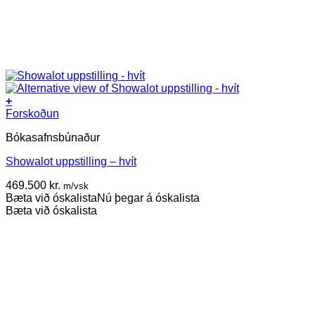
+
Forskoðun
Bókasafnsbúnaður
Showalot uppstilling – hvít
469.500
kr.
m/vsk
Bæta við óskalista
Nú þegar á óskalista
Bæta við óskalista