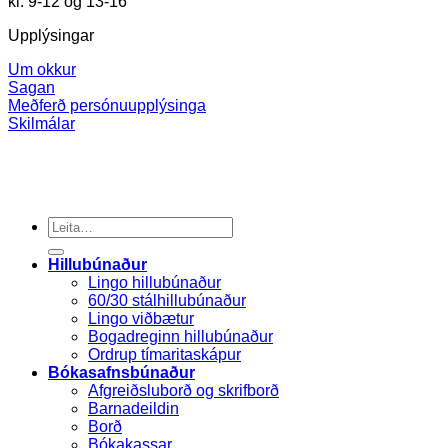
kl. 9-12 og 13-16
Upplýsingar
Um okkur
Sagan
Meðferð persónuupplýsinga
Skilmálar
Search
for:
Hillubúnaður
Lingo hillubúnaður
60/30 stálhillubúnaður
Lingo viðbætur
Bogadreginn hillubúnaður
Ordrup tímaritaskápur
Bókasafnsbúnaður
Afgreiðsluborð og skrifborð
Barnadeildin
Borð
Bókakassar