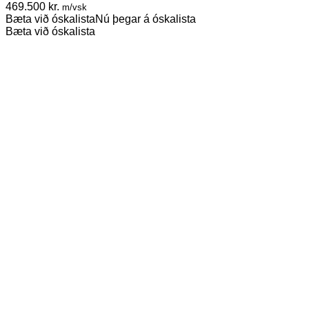
469.500
kr.
m/vsk
Bæta við óskalista
Nú þegar á óskalista
Bæta við óskalista