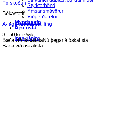
Forskoðun
Styrktarbönd
Ýmsar smávörur
Bókastatíf
Viðgerðarefni
Myndasafn
A-laga bókauppstilling
Þjónusta
3.150
kr.
m/vsk
Innskráning
Bæta við óskalista
Nú þegar á óskalista
Bæta við óskalista