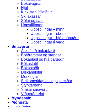
Bókavagnar
Hjól
Kick step / fílafótur
Skilakassar
Sófar og sæti
Uppstillingar
Uppstillingar – minni
Uppstillingar – stærri
Uppstillingar – hjólabúnaður
Uppstillingar á vegg
Smávörur
Áskrift að bókaplasti
Borðrammar og standar
Bókaplast og hjálpargögn
Bókastatíf
Bókastoðir
Diskahulstur
Merkingar
Strikamerkjaplast og kjalmiðar
Styrktarbönd
Ýmsar smávörur
Viðgerðarefni
Myndasafn
Þjónusta
Innskráning