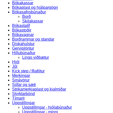
Bókakassar
Bókaplast og hjálpargögn
Bókasafnsbúnaður
Borð
Skilakassar
Bókastatíf
Bókastoðir
Bókavagnar
Borðrammar og standar
Diskahulstur
Gerviplöntur
Hillubúnaður
Lingo viðbætur
Hjól
Jól
Kick step / fílafótur
Merkingar
Smávörur
Sófar og sæti
Strikamerkjaplast og kjalmiðar
Styrktarbönd
Tímarit
Uppstillingar
Uppstillingar - hjólabúnaður
Uppstillingar - minni