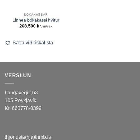
BÓKAKASSAR
Linnea bókakassi hvítur
268.500
kr.
m/vsk
Bæta við óskalista
VERSLUN
Laugavegi 163
105 Reykjavík
Kt. 660778-0399
thjonusta(hjá)thmb.is