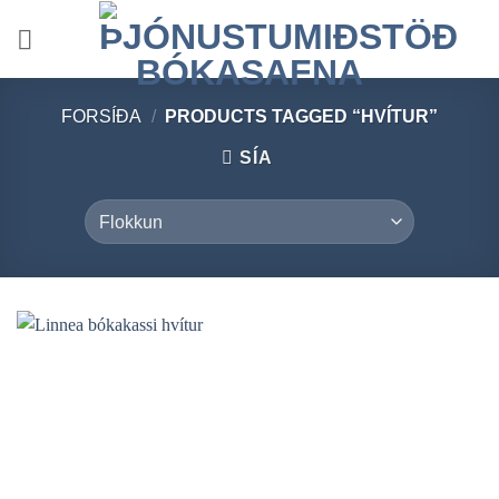
Skip
to
content
FORSÍÐA
/
PRODUCTS TAGGED “HVÍTUR”
SÍA