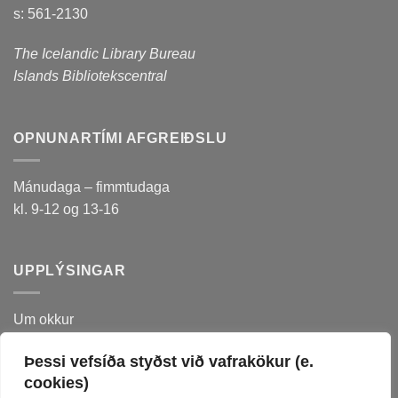
s: 561-2130
The Icelandic Library Bureau
Islands Bibliotekscentral
OPNUNARTÍMI AFGREIÐSLU
Mánudaga – fimmtudaga
kl. 9-12 og 13-16
UPPLÝSINGAR
Um okkur
Sagan
Þessi vefsíða styðst við vafrakökur (e.
Meðferð persónuupplýsinga
cookies)
Skilmálar