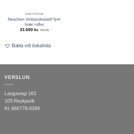
SMÁVÖRUR
Neschen límbandsstatíf fyrir
tvær rúllur
33.600
kr.
m/vsk
Bæta við óskalista
VERSLUN
Laugavegi 163
105 Reykjavík
Kt. 660778-0399