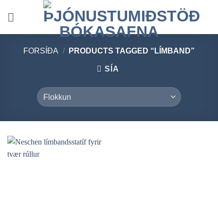
Skip
to
content
FORSÍÐA
/
PRODUCTS TAGGED “LÍMBAND”
SÍA