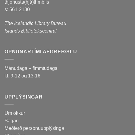
thjonusta(hjá)thmb.is
s: 561-2130
The Icelandic Library Bureau
Islands Bibliotekscentral
OPNUNARTÍMI AFGREIÐSLU
Mánudaga – fimmtudaga
kl. 9-12 og 13-16
UPPLÝSINGAR
Um okkur
Sagan
Meðferð persónuupplýsinga