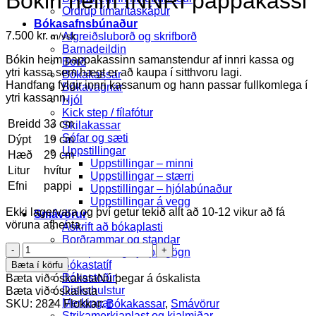
Bókin heim INNRI pappakassi
Ordrup tímaritaskápur
Bókasafnsbúnaður
7.500
kr.
Afgreiðsluborð og skrifborð
m/vsk
Barnadeildin
Bókin heim pappakassinn samanstendur af innri kassa og
Borð
ytri kassa sem hægt er að kaupa í sitthvoru lagi.
Bókakassar
Handfang fylgir innri kassanum og hann passar fullkomlega í
Bókavagnar
ytri kassann.
Hjól
Kick step / fílafótur
Breidd
33 cm
Skilakassar
Sófar og sæti
Dýpt
19 cm
Uppstillingar
Hæð
29 cm
Uppstillingar – minni
Litur
hvítur
Uppstillingar – stærri
Efni
pappi
Uppstillingar – hjólabúnaður
Uppstillingar á vegg
Ekki lagervara og því getur tekið allt að 10-12 vikur að fá
Smávörur
vöruna afhenta.
Áskrift að bókaplasti
Borðrammar og standar
Bókin
Bókaplast og hjálpargögn
heim
Bókastatíf
Bæta í körfu
INNRI
Bókastoðir
Bæta við óskalista
Nú þegar á óskalista
pappakassi
Diskahulstur
Bæta við óskalista
quantity
Merkingar
SKU:
2824
Flokkar:
Bókakassar
,
Smávörur
Strikamerkjaplast og kjalmiðar