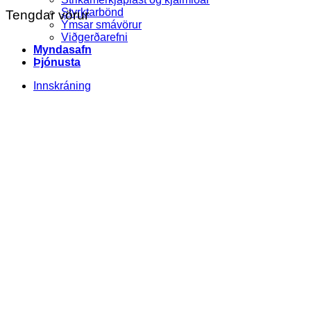
Styrktarbönd
Tengdar vörur
Ýmsar smávörur
Viðgerðarefni
Myndasafn
Þjónusta
Innskráning