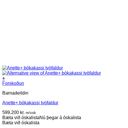
+
Forskoðun
Barnadeildin
Anette+ bókakassi tvöfaldur
599.200
kr.
m/vsk
Bæta við óskalista
Nú þegar á óskalista
Bæta við óskalista