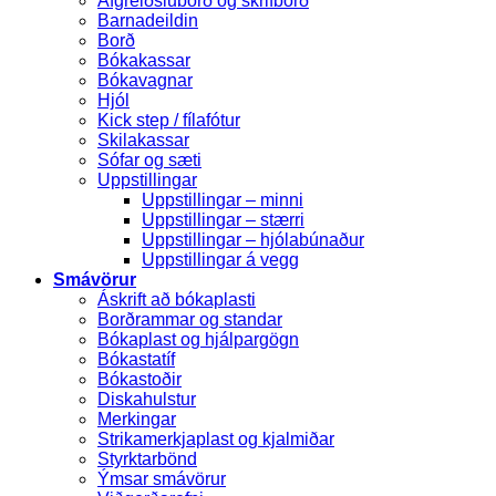
Afgreiðsluborð og skrifborð
Barnadeildin
Borð
Bókakassar
Bókavagnar
Hjól
Kick step / fílafótur
Skilakassar
Sófar og sæti
Uppstillingar
Uppstillingar – minni
Uppstillingar – stærri
Uppstillingar – hjólabúnaður
Uppstillingar á vegg
Smávörur
Áskrift að bókaplasti
Borðrammar og standar
Bókaplast og hjálpargögn
Bókastatíf
Bókastoðir
Diskahulstur
Merkingar
Strikamerkjaplast og kjalmiðar
Styrktarbönd
Ýmsar smávörur