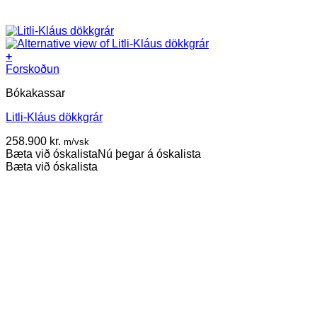
+
Forskoðun
Bókakassar
Litli-Kláus dökkgrár
258.900
kr.
m/vsk
Bæta við óskalista
Nú þegar á óskalista
Bæta við óskalista