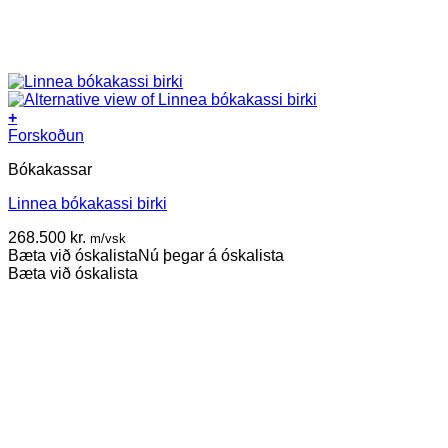
+
Forskoðun
Bókakassar
Linnea bókakassi birki
268.500
kr.
m/vsk
Bæta við óskalista
Nú þegar á óskalista
Bæta við óskalista