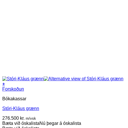
+
Forskoðun
Bókakassar
Stóri-Kláus grænn
276.500
kr.
m/vsk
Bæta við óskalista
Nú þegar á óskalista