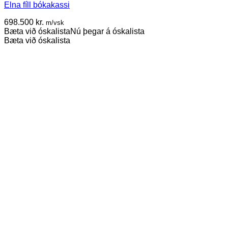
Elna fíll bókakassi
698.500
kr.
m/vsk
Bæta við óskalista
Nú þegar á óskalista
Bæta við óskalista