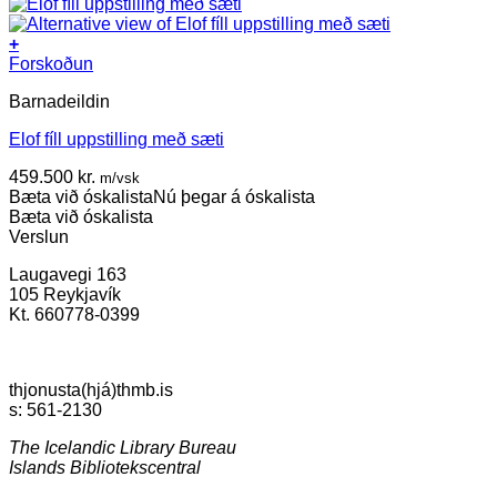
+
Forskoðun
Barnadeildin
Elof fíll uppstilling með sæti
459.500
kr.
m/vsk
Bæta við óskalista
Nú þegar á óskalista
Bæta við óskalista
Verslun
Laugavegi 163
105 Reykjavík
Kt. 660778-0399
thjonusta(hjá)thmb.is
s: 561-2130
The Icelandic Library Bureau
Islands Bibliotekscentral