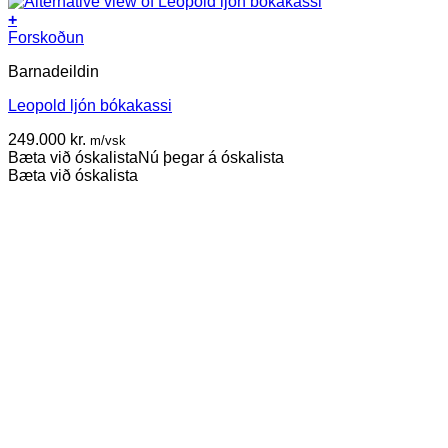
+
Forskoðun
Barnadeildin
Leopold ljón bókakassi
249.000
kr.
m/vsk
Bæta við óskalista
Nú þegar á óskalista
Bæta við óskalista