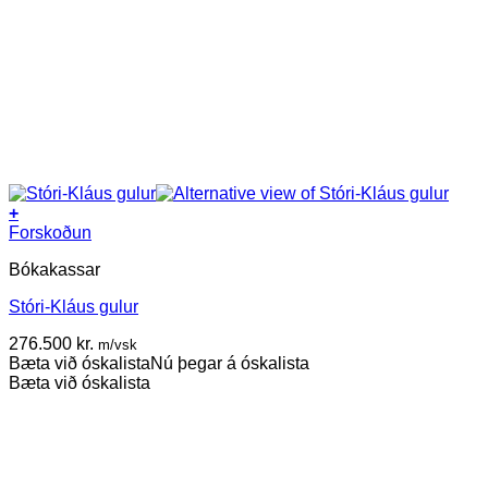
+
Forskoðun
Bókakassar
Stóri-Kláus gulur
276.500
kr.
m/vsk
Bæta við óskalista
Nú þegar á óskalista
Bæta við óskalista