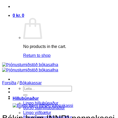
Skip
to
0
kr.
0
content
No products in the cart.
Return to shop
Forsíða
/
Bókakassar
Search
for:
Hillubúnaður
Lingo hillubúnaður
60/30 stálhillubúnaður
Lingo viðbætur
Bogadreginn hillubúnaður