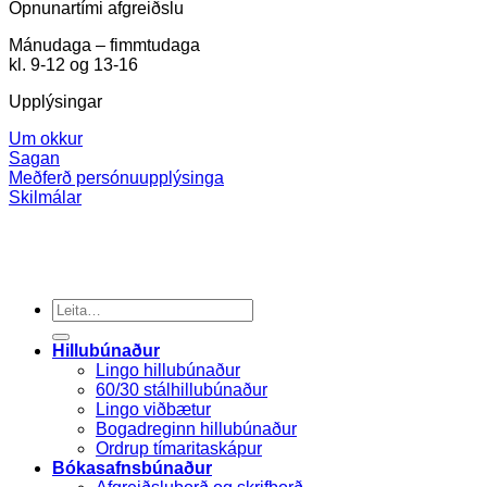
Opnunartími afgreiðslu
Mánudaga – fimmtudaga
kl. 9-12 og 13-16
Upplýsingar
Um okkur
Sagan
Meðferð persónuupplýsinga
Skilmálar
Search
for:
Hillubúnaður
Lingo hillubúnaður
60/30 stálhillubúnaður
Lingo viðbætur
Bogadreginn hillubúnaður
Ordrup tímaritaskápur
Bókasafnsbúnaður