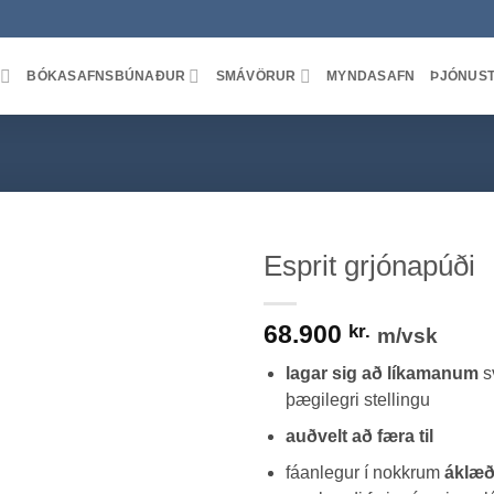
BÓKASAFNSBÚNAÐUR
SMÁVÖRUR
MYNDASAFN
ÞJÓNUS
Esprit grjónapúði
68.900
kr.
m/vsk
lagar sig að líkamanum
sv
þægilegri stellingu
auðvelt að færa til
fáanlegur í nokkrum
áklæð