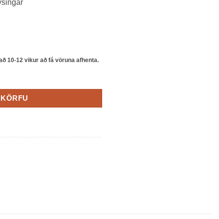
ýsingar
 að 10-12 vikur að fá vöruna afhenta.
 KÖRFU