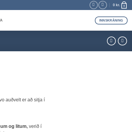
0
kr.
0
TA
INNSKRÁNING
o auðvelt er að sitja í
um og litum,
verið í