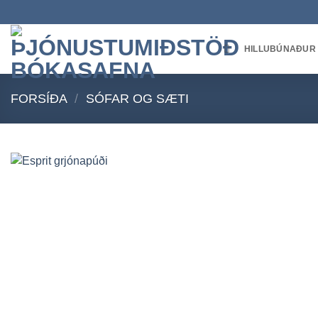
Skip
to
content
HILLUBÚNAÐUR
FORSÍÐA
/
SÓFAR OG SÆTI