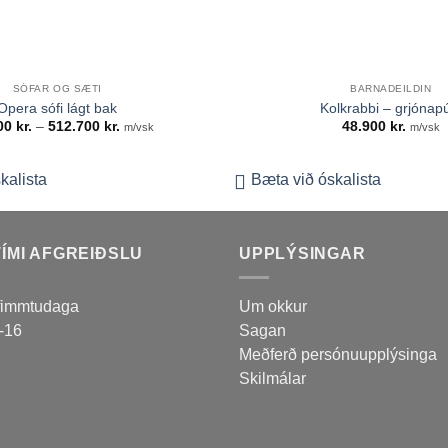
+
SÓFAR OG SÆTI
BARNADEILDIN
Opera sófi lágt bak
Kolkrabbi – grjónap
Price
900
kr.
–
512.700
kr.
48.900
kr.
m/vsk
m/vsk
range:
456.900 kr.
through
512.700 kr.
kalista
Bæta við óskalista
ÍMI AFGREIÐSLU
UPPLÝSINGAR
fimmtudaga
Um okkur
3-16
Sagan
Meðferð persónuupplýsinga
Skilmálar