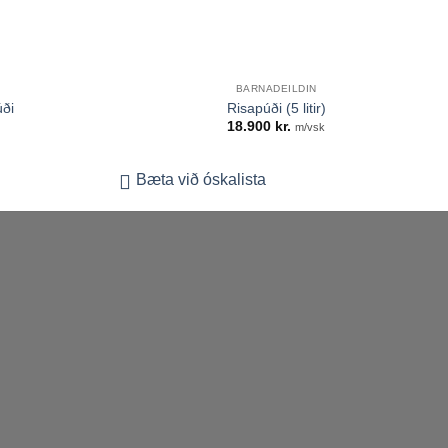
+
BARNADEILDIN
úði
Risapúði (5 litir)
18.900
kr.
m/vsk
Bæta við óskalista