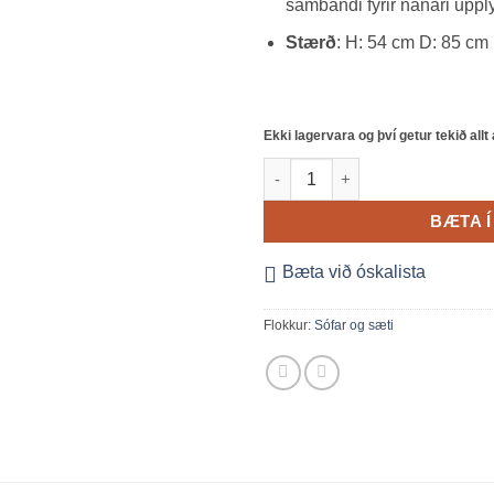
sambandi fyrir nánari uppl
Stærð
: H: 54 cm D: 85 cm
Ekki lagervara og því getur tekið allt
Esprit grjónapúði quantity
BÆTA Í
Bæta við óskalista
Flokkur:
Sófar og sæti