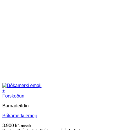
+
Forskoðun
Barnadeildin
Bókamerki emoji
3.900
kr.
m/vsk