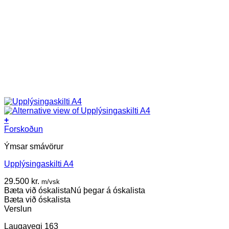
+
This
Forskoðun
product
Ýmsar smávörur
has
multiple
Upplýsingaskilti A4
variants.
The
29.500
kr.
m/vsk
options
Bæta við óskalista
Nú þegar á óskalista
may
Bæta við óskalista
be
Verslun
chosen
on
Laugavegi 163