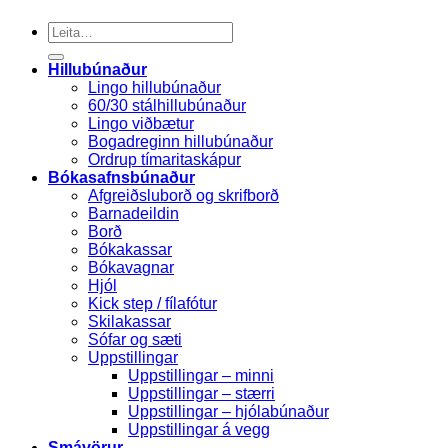
Search
for:
Hillubúnaður
Lingo hillubúnaður
60/30 stálhillubúnaður
Lingo viðbætur
Bogadreginn hillubúnaður
Ordrup tímaritaskápur
Bókasafnsbúnaður
Afgreiðsluborð og skrifborð
Barnadeildin
Borð
Bókakassar
Bókavagnar
Hjól
Kick step / fílafótur
Skilakassar
Sófar og sæti
Uppstillingar
Uppstillingar – minni
Uppstillingar – stærri
Uppstillingar – hjólabúnaður
Uppstillingar á vegg
Smávörur