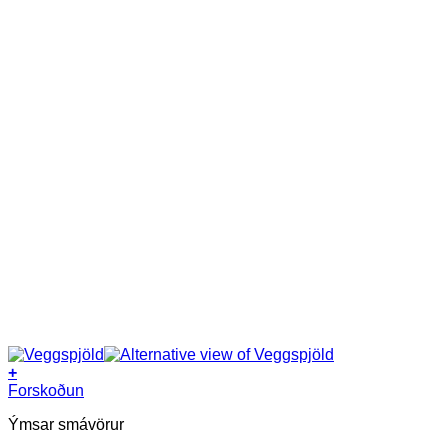
+
This
Forskoðun
product
Ýmsar smávörur
has
multiple