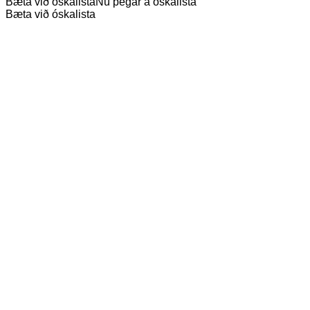
Bæta við óskalista
Nú þegar á óskalista
Bæta við óskalista