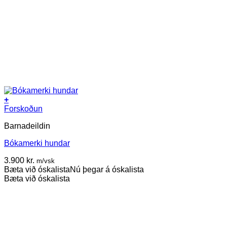
+
Forskoðun
Barnadeildin
Bókamerki hundar
3.900
kr.
m/vsk
Bæta við óskalista
Nú þegar á óskalista
Bæta við óskalista