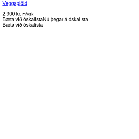
Veggspjöld
variants.
The
2.900
kr.
m/vsk
options
Bæta við óskalista
Nú þegar á óskalista
may
Bæta við óskalista
be
chosen
on
the
product
page