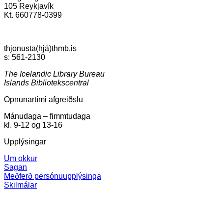
the
105 Reykjavík
product
Kt. 660778-0399
page
thjonusta(hjá)thmb.is
s: 561-2130
The Icelandic Library Bureau
Islands Bibliotekscentral
Opnunartími afgreiðslu
Mánudaga – fimmtudaga
kl. 9-12 og 13-16
Upplýsingar
Um okkur
Sagan
Meðferð persónuupplýsinga
Skilmálar