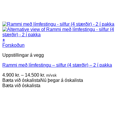
+
This
Forskoðun
product
Uppstillingar á vegg
has
multiple
Rammi með límfestingu – silfur (4 stærðir) – 2 í pakka
variants.
The
Price
4.900
kr.
–
14.500
kr.
m/vsk
options
range:
Bæta við óskalista
Nú þegar á óskalista
may
4.900 kr.
Bæta við óskalista
be
through
chosen
14.500 kr.
on
the
product
page