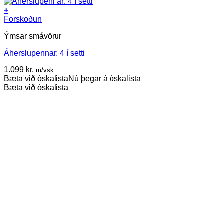
+
Forskoðun
Ýmsar smávörur
Áherslupennar: 4 í setti
1.099
kr.
m/vsk
Bæta við óskalista
Nú þegar á óskalista
Bæta við óskalista