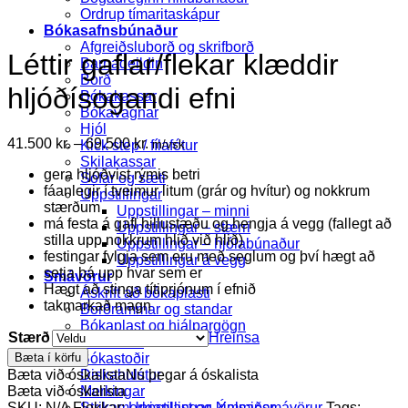
Ordrup tímaritaskápur
Bókasafnsbúnaður
Afgreiðsluborð og skrifborð
Léttir gaflar/flekar klæddir
Barnadeildin
Borð
hljóðísogandi efni
Bókakassar
Bókavagnar
Hjól
Price
41.500
kr.
–
69.500
kr.
m/vsk
Kick step / fílafótur
range:
Skilakassar
gera hljóðvist rýmis betri
41.500 kr.
Sófar og sæti
fáanlegir í tveimur litum (grár og hvítur) og nokkrum
through
Uppstillingar
stærðum
69.500 kr.
Uppstillingar – minni
má festa á gafl hillustæðu og hengja á vegg (fallegt að
Uppstillingar – stærri
stilla upp nokkrum hlið við hlið)
Uppstillingar – hjólabúnaður
festingar fylgja sem eru með seglum og því hægt að
Uppstillingar á vegg
setja þá upp hvar sem er
Smávörur
Hægt að stinga títiprjónum í efnið
Áskrift að bókaplasti
takmarkað magn
Borðrammar og standar
Bókaplast og hjálpargögn
Stærð
Hreinsa
Bókastatíf
Bæta í körfu
Bókastoðir
Bæta við óskalista
Nú þegar á óskalista
Diskahulstur
Bæta við óskalista
Merkingar
SKU:
N/A
Flokkar:
Uppstillingar
,
Ýmsar smávörur
Tags:
Strikamerkjaplast og kjalmiðar