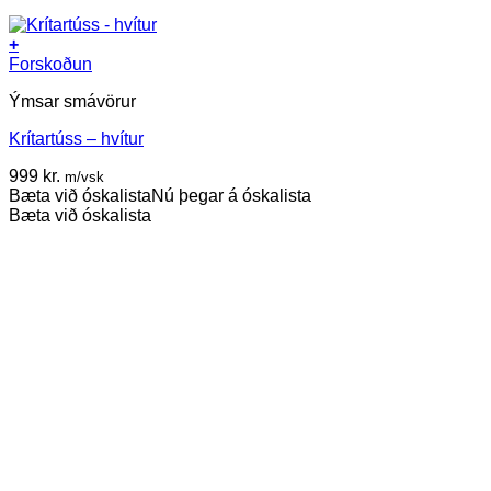
+
Forskoðun
Ýmsar smávörur
Krítartúss – hvítur
999
kr.
m/vsk
Bæta við óskalista
Nú þegar á óskalista
Bæta við óskalista