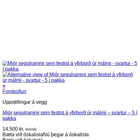
+
Forskoðun
Uppstillingar á vegg
Mjór segulrammi sem festist á yfirborð úr málmi – svartur – 5 í
pakka
14.500
kr.
m/vsk
Bæta við óskalista
Nú þegar á óskalista