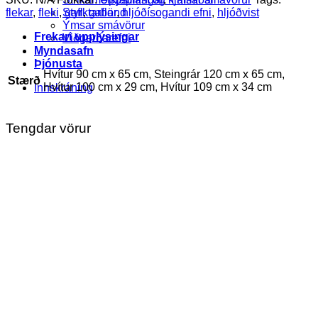
flekar
,
fleki
,
gafl
,
gaflar
,
hljóðísogandi efni
,
hljóðvist
Styrktarbönd
Ýmsar smávörur
Frekari upplýsingar
Viðgerðarefni
Myndasafn
Þjónusta
Hvítur 90 cm x 65 cm, Steingrár 120 cm x 65 cm,
Stærð
Hvítur 100 cm x 29 cm, Hvítur 109 cm x 34 cm
Innskráning
Tengdar vörur