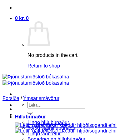
Skip
to
0
kr.
0
content
No products in the cart.
Return to shop
Forsíða
/
Ýmsar smávörur
Search
for:
Hillubúnaður
Lingo hillubúnaður
60/30 stálhillubúnaður
Lingo viðbætur
Bogadreginn hillubúnaður