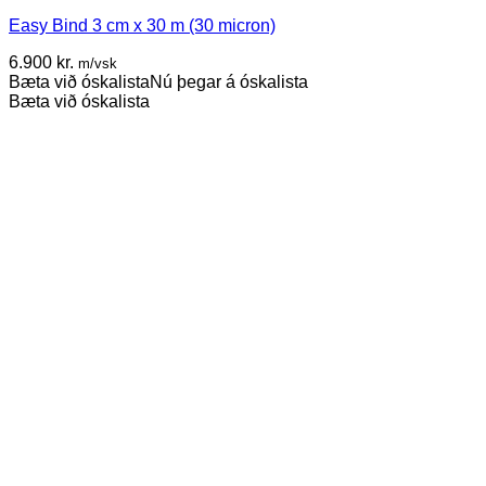
Easy Bind 3 cm x 30 m (30 micron)
6.900
kr.
m/vsk
Bæta við óskalista
Nú þegar á óskalista
Bæta við óskalista