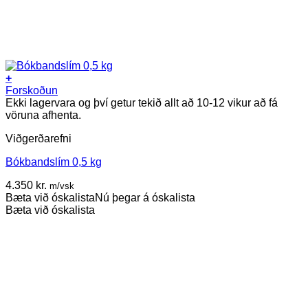
+
Forskoðun
Ekki lagervara og því getur tekið allt að 10-12 vikur að fá
vöruna afhenta.
Viðgerðarefni
Bókbandslím 0,5 kg
4.350
kr.
m/vsk
Bæta við óskalista
Nú þegar á óskalista
Bæta við óskalista