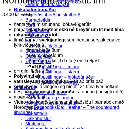
Norbond liquid plastic lím
Ordrup tímaritaskápur
Bókasafnsbúnaður
3.400
kr.
Afgreiðsluborð og skrifborð
m/vsk
Barnadeildin
hentar fyrir mismunandi bókaviðgerðir
Borð
þornar
glært
,
brotnar ekki né breytir um lit með tíma
Bókakassar
rakaþolið
og
sýrufrítt
Bókavagnar
límið þornar
sveigjanlegt
sem hentar sérstaklega vel
Hjól
fyrir viðgerðir á
Kick step / fílafótur
rifnum blaðsíðum
Skilakassar
lausum blaðsíðum
Sófar og sæti
viðgerðum á kili, t.d rifu (sem krefjast
Uppstillingar
sveigjanleika)
Uppstillingar – minni
pH gildi 6.8 – 7.8
Uppstillingar – stærri
Polyvinyl
efni
Uppstillingar – hjólabúnaður
vatnsleysanlegt
og því auðvelt að þrífa það
Uppstillingar á vegg
setjið þyngd á viðgerð og bíðið í 24 tíma fyrir notkun
Smávörur
best að nota innan
6 mánuða
frá opnun (innsigli rofið)
Áskrift að bókaplasti
magn: 236,6 ml
Borðrammar og standar
Video af viðgerð á glansandi blaðsíðu í barnabók með
Bókaplast og hjálpargögn
Norbond:
Facebooksíða: Heather – The countoured
Bókastatíf
librarian
Bókastoðir
Diskahulstur
Merkingar
Strikamerkjaplast og kjalmiðar