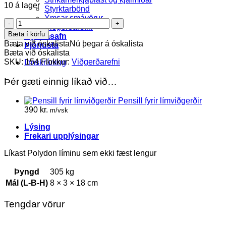
10 á lager
Styrktarbönd
Ýmsar smávörur
Norbond
Viðgerðarefni
liquid
Bæta í körfu
Myndasafn
plastic
Bæta við óskalista
Nú þegar á óskalista
Þjónusta
lím
Bæta við óskalista
quantity
SKU:
154
Flokkur:
Viðgerðarefni
Innskráning
Þér gæti einnig líkað við…
Pensill fyrir límviðgerðir
390
kr.
m/vsk
Lýsing
Frekari upplýsingar
Líkast Polydon líminu sem ekki fæst lengur
Þyngd
305 kg
Mál (L-B-H)
8 × 3 × 18 cm
Tengdar vörur