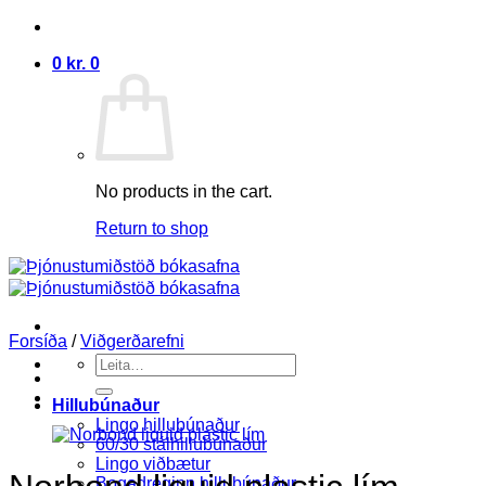
Skip
to
0
kr.
0
content
No products in the cart.
Return to shop
Forsíða
/
Viðgerðarefni
Search
for:
Hillubúnaður
Lingo hillubúnaður
60/30 stálhillubúnaður
Lingo viðbætur
Bogadreginn hillubúnaður