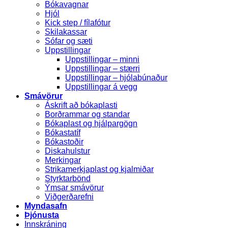
Bókavagnar
Hjól
Kick step / fílafótur
Skilakassar
Sófar og sæti
Uppstillingar
Uppstillingar – minni
Uppstillingar – stærri
Uppstillingar – hjólabúnaður
Uppstillingar á vegg
Smávörur
Áskrift að bókaplasti
Borðrammar og standar
Bókaplast og hjálpargögn
Bókastatíf
Bókastoðir
Diskahulstur
Merkingar
Strikamerkjaplast og kjalmiðar
Styrktarbönd
Ýmsar smávörur
Viðgerðarefni
Myndasafn
Þjónusta
Innskráning