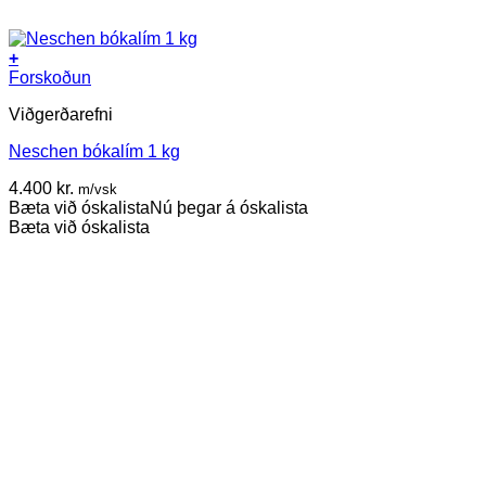
+
Forskoðun
Viðgerðarefni
Neschen bókalím 1 kg
4.400
kr.
m/vsk
Bæta við óskalista
Nú þegar á óskalista
Bæta við óskalista