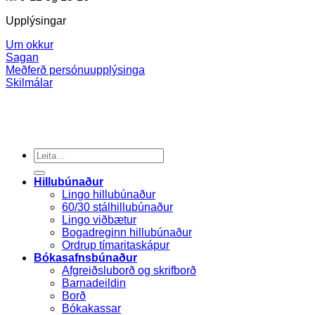
Upplýsingar
Um okkur
Sagan
Meðferð persónuupplýsinga
Skilmálar
Search
for:
Hillubúnaður
Lingo hillubúnaður
60/30 stálhillubúnaður
Lingo viðbætur
Bogadreginn hillubúnaður
Ordrup tímaritaskápur
Bókasafnsbúnaður
Afgreiðsluborð og skrifborð
Barnadeildin
Borð
Bókakassar