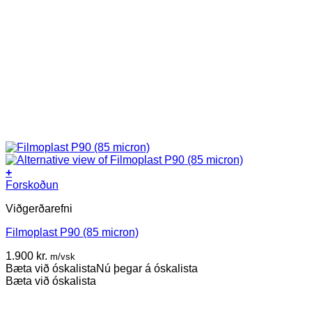
+
Forskoðun
Viðgerðarefni
Filmoplast P90 (85 micron)
1.900
kr.
m/vsk
Bæta við óskalista
Nú þegar á óskalista
Bæta við óskalista