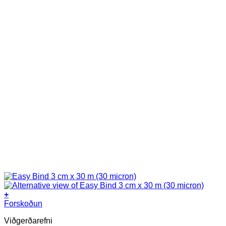
+
Forskoðun
Viðgerðarefni