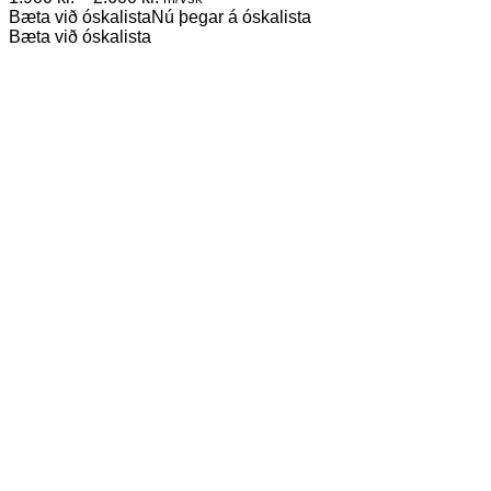
options
range:
Bæta við óskalista
Nú þegar á óskalista
may
1.900 kr.
Bæta við óskalista
be
through
chosen
2.600 kr.
on
the
product
page