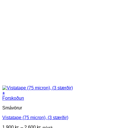
+
This
Forskoðun
product
Smávörur
has
multiple
Vistatape (75 micron), (3 stærðir)
variants.
The
Price
1.900
kr.
–
2.600
kr.
m/vsk