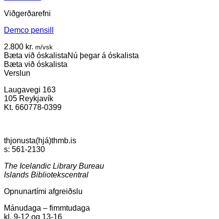
Viðgerðarefni
Demco pensill
2.800
kr.
m/vsk
Bæta við óskalista
Nú þegar á óskalista
Bæta við óskalista
Verslun
Laugavegi 163
105 Reykjavík
Kt. 660778-0399
thjonusta(hjá)thmb.is
s: 561-2130
The Icelandic Library Bureau
Islands Bibliotekscentral
Opnunartími afgreiðslu
Mánudaga – fimmtudaga
kl. 9-12 og 13-16