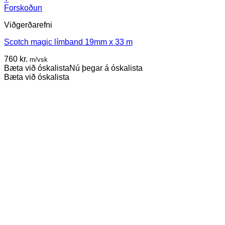
Forskoðun
Viðgerðarefni
Scotch magic límband 19mm x 33 m
760
kr.
m/vsk
Bæta við óskalista
Nú þegar á óskalista
Bæta við óskalista