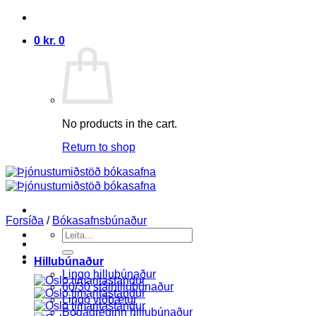
Skip
to
0
kr.
0
content
No products in the cart.
Return to shop
Forsíða
/
Bókasafnsbúnaður
Search
for:
Hillubúnaður
Lingo hillubúnaður
60/30 stálhillubúnaður
Lingo viðbætur
Bogadreginn hillubúnaður