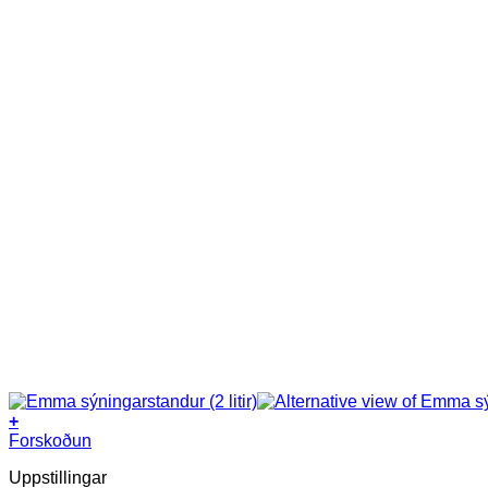
+
This
Forskoðun
product
Uppstillingar
has