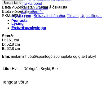
tímaritastandur
Bæta í körfu
Styrktarbönd
quantity
Bæta við óskalista
Nú þegar á óskalista
Ýmsar smávörur
Bæta við óskalista
Viðgerðarefni
SKU:
583
Flokkar:
Bókasafnsbúnaður
,
Tímarit
,
Uppstillingar
Myndasafn
Þjónusta
Lýsing
Frekari upplýsingar
Innskráning
Stærð
:
H
: 161 cm
D
: 62,8 cm
B
: 62,8 cm
Efni
: melamínhúðuð/spónlögð spónaplata og glært akrýl
Litur
Hvítur, Dökkgrár, Beyki, Birki
Tengdar vörur