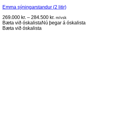
multiple
Emma sýningarstandur (2 litir)
variants.
The
Price
269.000
kr.
–
284.500
kr.
m/vsk
options
range:
Bæta við óskalista
Nú þegar á óskalista
may
269.000 kr.
Bæta við óskalista
be
through
chosen
284.500 kr.
on
the
product
page