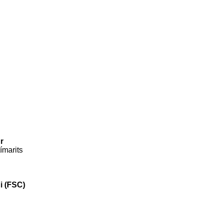
r
ímarits
i (FSC)