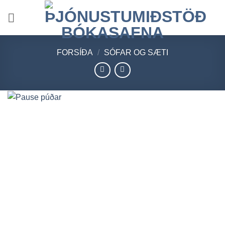
Skip
to
content
FORSÍÐA
/
SÓFAR OG SÆTI