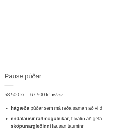
Pause púðar
Price
58.500
kr.
–
67.500
kr.
m/vsk
range:
hágæða
púðar sem má raða saman að vild
58.500 kr.
through
endalausir raðmöguleikar
, tilvalið að gefa
67.500 kr.
sköpunargleðinni
lausan tauminn