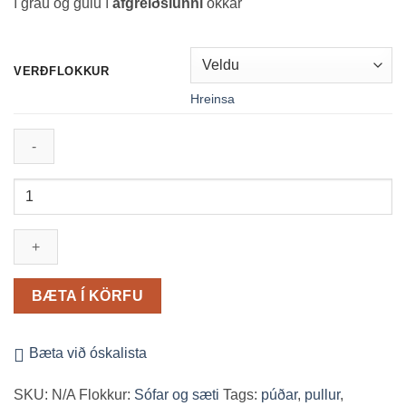
í gráu og gulu í
afgreiðslunni
okkar
VERÐFLOKKUR
Hreinsa
Pause
púðar
quantity
BÆTA Í KÖRFU
Bæta við óskalista
SKU:
N/A
Flokkur:
Sófar og sæti
Tags:
púðar
,
pullur
,