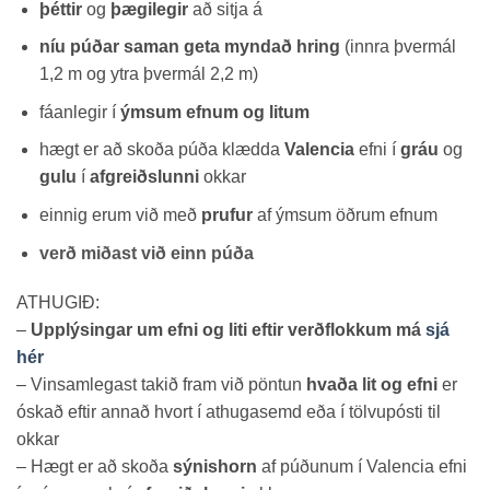
þéttir
og
þægilegir
að sitja á
níu púðar saman geta myndað hring
(innra þvermál
1,2 m og ytra þvermál 2,2 m)
fáanlegir í
ýmsum efnum og litum
hægt er að skoða púða klædda
Valencia
efni í
gráu
og
gulu
í
afgreiðslunni
okkar
einnig erum við með
prufur
af ýmsum öðrum efnum
verð miðast við einn púða
ATHUGIÐ:
–
Upplýsingar um efni og liti eftir verðflokkum má
sjá
hér
– Vinsamlegast takið fram við pöntun
hvaða lit og efni
er
óskað eftir annað hvort í athugasemd eða í tölvupósti til
okkar
– Hægt er að skoða
sýnishorn
af púðunum í Valencia efni