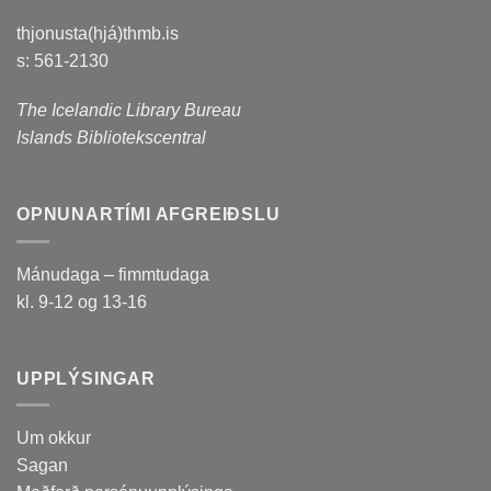
thjonusta(hjá)thmb.is
s: 561-2130
The Icelandic Library Bureau
Islands Bibliotekscentral
OPNUNARTÍMI AFGREIÐSLU
Mánudaga – fimmtudaga
kl. 9-12 og 13-16
UPPLÝSINGAR
Um okkur
Sagan