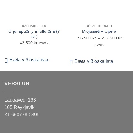
BARNADEILDIN
SÓFAR OG SÆTI
Grjónapúði fyrir fullorðna (7
Miðjusæti – Opera
litir)
Price
196.500
kr.
–
212.500
kr.
42.500
kr.
m/vsk
range
m/vsk
196.5
throu
Bæta við óskalista
Bæta við óskalista
212.5
VERSLUN
Laugavegi 163
105 Reykjavík
Kt. 660778-0399