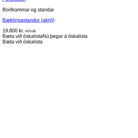
Borðrammar og standar
Bæklingastandur (akrýl)
19.800
kr.
m/vsk
Bæta við óskalista
Nú þegar á óskalista
Bæta við óskalista