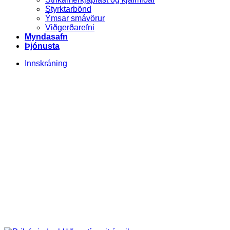
Styrktarbönd
Ýmsar smávörur
Viðgerðarefni
Myndasafn
Þjónusta
Innskráning