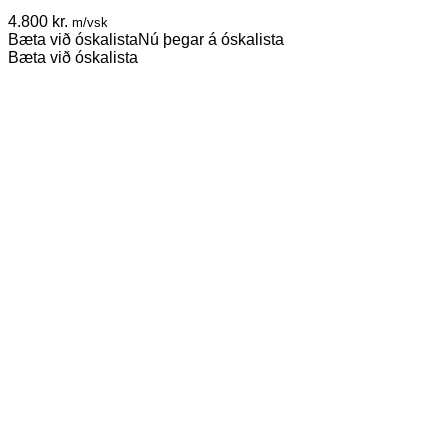
4.800
kr.
m/vsk
Bæta við óskalista
Nú þegar á óskalista
Bæta við óskalista