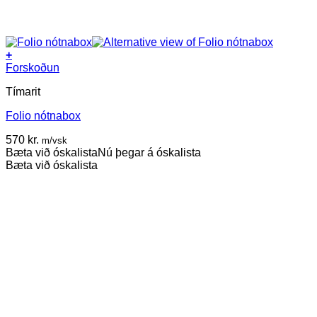
+
Forskoðun
Tímarit
Folio nótnabox
570
kr.
m/vsk
Bæta við óskalista
Nú þegar á óskalista
Bæta við óskalista