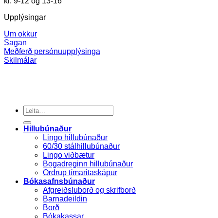
kl. 9-12 og 13-16
Upplýsingar
Um okkur
Sagan
Meðferð persónuupplýsinga
Skilmálar
Search
for:
Hillubúnaður
Lingo hillubúnaður
60/30 stálhillubúnaður
Lingo viðbætur
Bogadreginn hillubúnaður
Ordrup tímaritaskápur
Bókasafnsbúnaður
Afgreiðsluborð og skrifborð
Barnadeildin
Borð
Bókakassar