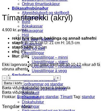
Ordrup tímaritaskápur
Bókasafnsbúnaður
Afgreiðsluborð og skrifborð
Tímaritarekki (akrýl)
Barnadeildin
Borð
Bókakassar
4.900
kr.
m/vsk
Bókavagnar
Hjól
rekki fyrir tímarit, bæklinga og annað safnefni
Kick step / fílafótur
stærð
: B: 21,5 cm D: 21 cm H: 16,5 cm
Skilakassar
stærð
hólfs
: 6,5 cm
Sófar og sæti
efni
: PS
Uppstillingar
litur
: glær
Uppstillingar – minni
Uppstillingar – stærri
Ekki lagervara og því getur tekið allt að 10-12 vikur að fá
Uppstillingar – hjólabúnaður
vöruna afhenta.
Uppstillingar á vegg
Smávörur
Tímaritarekki
Áskrift að bókaplasti
(akrýl)
Bæta í körfu
Borðrammar og standar
quantity
Bæta við óskalista
Nú þegar á óskalista
Bókaplast og hjálpargögn
Bæta við óskalista
Bókastatíf
Flokkar:
Borðrammar og standar
,
Tímarit
Tag:
standur
Bókastoðir
Diskahulstur
Tengdar vörur
Merkingar
Strikamerkjaplast og kjalmiðar