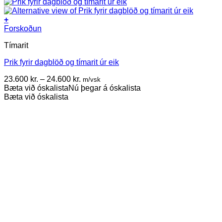
+
This
Forskoðun
product
Tímarit
has
multiple
Prik fyrir dagblöð og tímarit úr eik
variants.
The
Price
23.600
kr.
–
24.600
kr.
m/vsk
options
range:
Bæta við óskalista
Nú þegar á óskalista
may
23.600 kr.
Bæta við óskalista
be
through
chosen
24.600 kr.
on
the
product
page