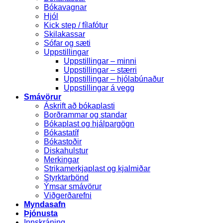
Bókavagnar
Hjól
Kick step / fílafótur
Skilakassar
Sófar og sæti
Uppstillingar
Uppstillingar – minni
Uppstillingar – stærri
Uppstillingar – hjólabúnaður
Uppstillingar á vegg
Smávörur
Áskrift að bókaplasti
Borðrammar og standar
Bókaplast og hjálpargögn
Bókastatíf
Bókastoðir
Diskahulstur
Merkingar
Strikamerkjaplast og kjalmiðar
Styrktarbönd
Ýmsar smávörur
Viðgerðarefni
Myndasafn
Þjónusta
Innskráning