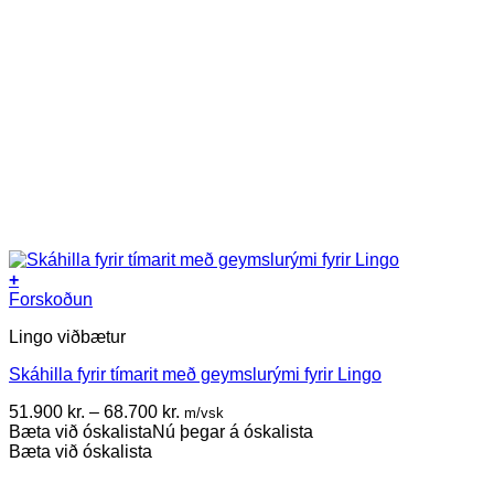
+
This
Forskoðun
product
Lingo viðbætur
has
multiple
Skáhilla fyrir tímarit með geymslurými fyrir Lingo
variants.
The
Price
51.900
kr.
–
68.700
kr.
m/vsk
options
range:
Bæta við óskalista
Nú þegar á óskalista
may
51.900 kr.
Bæta við óskalista
be
through
chosen
68.700 kr.