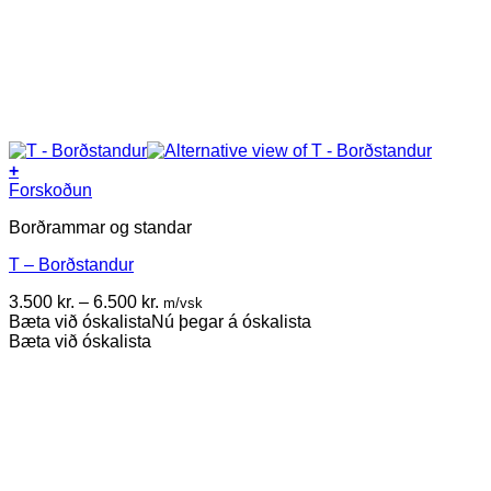
+
This
Forskoðun
product
Borðrammar og standar
has
multiple
T – Borðstandur
variants.
The
Price
3.500
kr.
–
6.500
kr.
m/vsk
options
range:
Bæta við óskalista
Nú þegar á óskalista
may
3.500 kr.
Bæta við óskalista
be
through
chosen
6.500 kr.
on
the
product
page