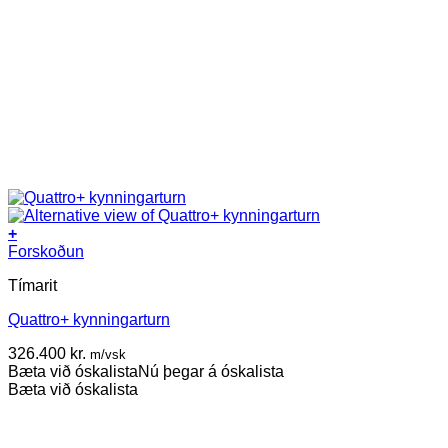
+
This
Forskoðun
product
Tímarit
has
multiple
Quattro+ kynningarturn
variants.
The
326.400
kr.
m/vsk
options
Bæta við óskalista
Nú þegar á óskalista
may
Bæta við óskalista
be
chosen
on