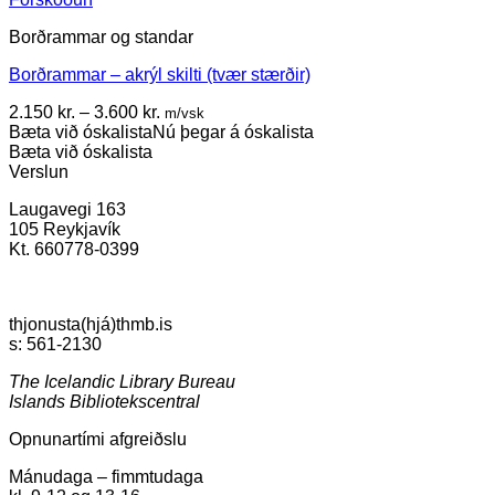
product
Borðrammar og standar
has
multiple
Borðrammar – akrýl skilti (tvær stærðir)
variants.
The
Price
2.150
kr.
–
3.600
kr.
m/vsk
options
range:
Bæta við óskalista
Nú þegar á óskalista
may
2.150 kr.
Bæta við óskalista
be
through
Verslun
chosen
3.600 kr.
on
Laugavegi 163
the
105 Reykjavík
product
Kt. 660778-0399
page
thjonusta(hjá)thmb.is
s: 561-2130
The Icelandic Library Bureau
Islands Bibliotekscentral
Opnunartími afgreiðslu
Mánudaga – fimmtudaga