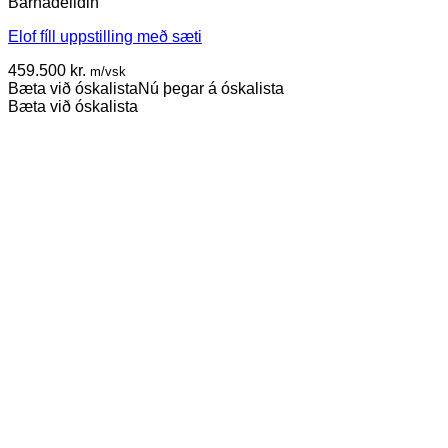
Barnadeildin
Elof fíll uppstilling með sæti
459.500
kr.
m/vsk
Bæta við óskalista
Nú þegar á óskalista
Bæta við óskalista