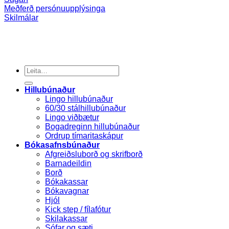
Meðferð persónuupplýsinga
Skilmálar
Search
for:
Hillubúnaður
Lingo hillubúnaður
60/30 stálhillubúnaður
Lingo viðbætur
Bogadreginn hillubúnaður
Ordrup tímaritaskápur
Bókasafnsbúnaður
Afgreiðsluborð og skrifborð
Barnadeildin
Borð
Bókakassar
Bókavagnar
Hjól
Kick step / fílafótur
Skilakassar
Sófar og sæti