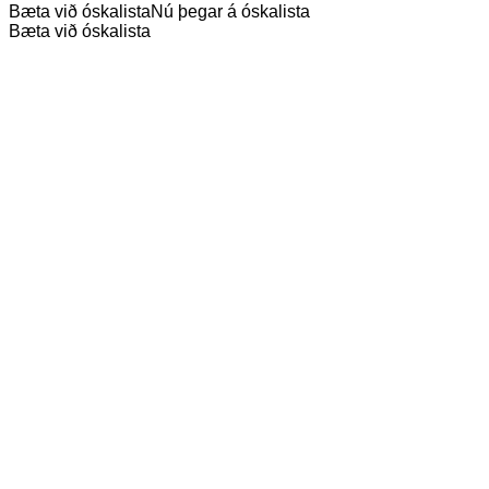
Bæta við óskalista
Nú þegar á óskalista
Bæta við óskalista