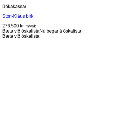
Bókakassar
Stóri-Kláus birki
276.500
kr.
m/vsk
Bæta við óskalista
Nú þegar á óskalista
Bæta við óskalista