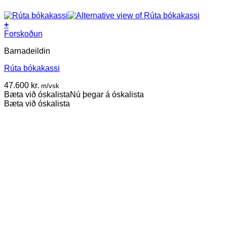
+
Forskoðun
Barnadeildin
Rúta bókakassi
47.600
kr.
m/vsk
Bæta við óskalista
Nú þegar á óskalista
Bæta við óskalista