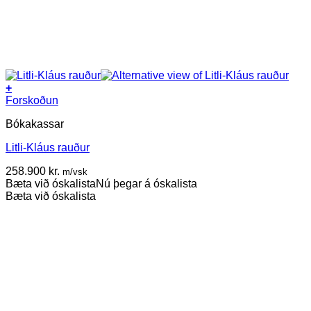
+
Forskoðun
Bókakassar
Litli-Kláus rauður
258.900
kr.
m/vsk
Bæta við óskalista
Nú þegar á óskalista
Bæta við óskalista