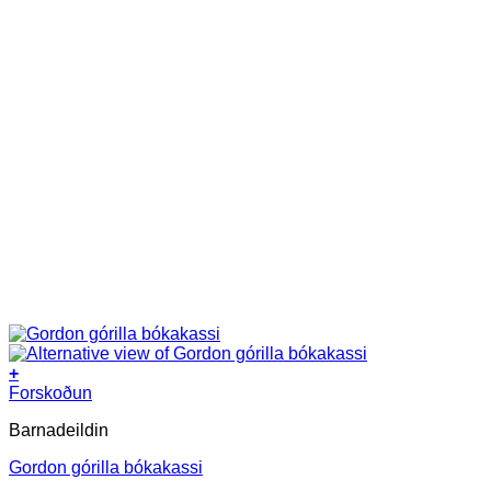
+
Forskoðun
Barnadeildin
Gordon górilla bókakassi