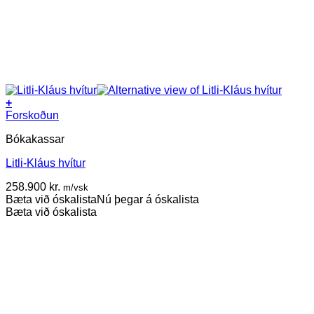
+
Forskoðun
Bókakassar
Litli-Kláus hvítur
258.900
kr.
m/vsk
Bæta við óskalista
Nú þegar á óskalista
Bæta við óskalista