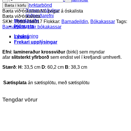
skjaldbaka
Styrktarbönd
Bæta í körfu
bókakassi
Ýmsar smávörur
Bæta við óskalista
Nú þegar á óskalista
quantity
Viðgerðarefni
Bæta við óskalista
Myndasafn
SKU:
7660-766017
Flokkar:
Barnadeildin
,
Bókakassar
Tags:
Þjónusta
Barnadeild
,
Litlir bókakassar
Innskráning
Lýsing
Frekari upplýsingar
Efni
:
lamineraður krossviður
(birki) sem myndar
afar
slitsterkt yfirborð
sem endist vel í krefjandi umhverfi.
Stærð
:
H
: 33,5 cm
D
: 60,2 cm
B
: 38,3 cm
Sætisplata
án sætisplötu, með sætisplötu
Tengdar vörur