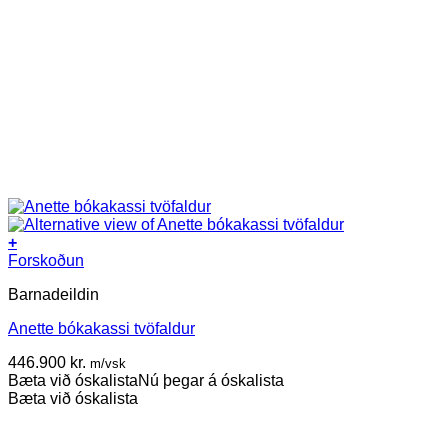
+
This
Forskoðun
product
Barnadeildin
has
multiple
Anette bókakassi tvöfaldur
variants.
The
446.900
kr.
m/vsk
options
Bæta við óskalista
Nú þegar á óskalista
may
Bæta við óskalista
be
chosen
on