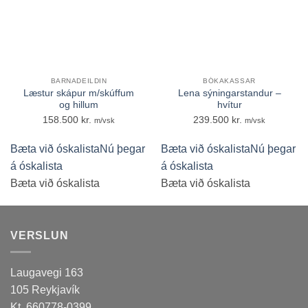
BARNADEILDIN
BÓKAKASSAR
Læstur skápur m/skúffum
Lena sýningarstandur –
og hillum
hvítur
158.500
kr.
239.500
kr.
m/vsk
m/vsk
Bæta við óskalista
Nú þegar
Bæta við óskalista
Nú þegar
á óskalista
á óskalista
Bæta við óskalista
Bæta við óskalista
VERSLUN
Laugavegi 163
105 Reykjavík
Kt. 660778-0399