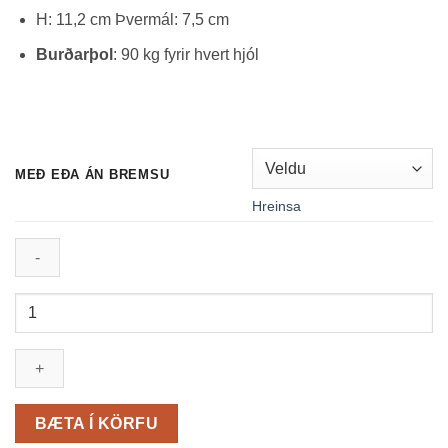
H: 11,2 cm Þvermál: 7,5 cm
Burðarþol
: 90 kg fyrir hvert hjól
MEÐ EÐA ÁN BREMSU
Hreinsa
Varahjól
undir
hillustæður
-
2
hjól
BÆTA Í KÖRFU
í