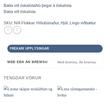
setti
Bæta við óskalista
Nú þegar á óskalista
quantity
Bæta við óskalista
SKU:
N/A
Flokkar:
Hillubúnaður
,
Hjól
,
Lingo viðbætur
FREKARI UPPLÝSINGAR
MEÐ EÐA ÁN BREMSU
Með bremsu, Án bremsu
TENGDAR VÖRUR