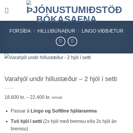
Skip
to
content
FORSÍÐA
/
HILLUBÚNAÐUR
/
LINGO VIÐBÆTUR
Varahjól undir hillustæður – 2 hjól í setti
Price
18.600
kr.
–
22.400
kr.
m/vsk
range:
Passar á
Lingo og Softline
hjólaramma
18.600 kr.
through
Tvö hjól í setti
(2x hjól með bremsu eða 2x hjól án
22.400 kr.
bremsu)