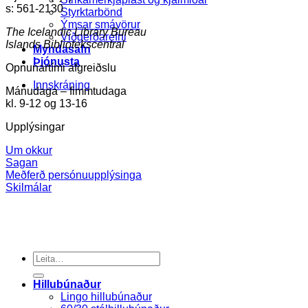
s: 561-2130
Styrktarbönd
Ýmsar smávörur
The Icelandic Library Bureau
Viðgerðarefni
Islands Bibliotekscentral
Myndasafn
Þjónusta
Opnunartími afgreiðslu
Innskráning
Mánudaga – fimmtudaga
kl. 9-12 og 13-16
Upplýsingar
Um okkur
Sagan
Meðferð persónuupplýsinga
Skilmálar
Search
for:
Hillubúnaður
Lingo hillubúnaður