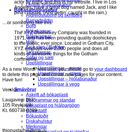
actor by night, and this is my website. I live in Los
Ordrup tímaritaskápur
Angeles, have a great dog named Jack, and I like
Bókasafnsbúnaður
piña coladas. (And gettin’ caught in the rain.)
Afgreiðsluborð og skrifborð
Barnadeildin
…or something like this:
Borð
Bókakassar
The XYZ Doohickey Company was founded in
Bókavagnar
1971, and has been providing quality doohickeys
Hjól
to the public ever since. Located in Gotham City,
Kick step / fílafótur
XYZ employs over 2,000 people and does all
Skilakassar
kinds of awesome things for the Gotham
Sófar og sæti
community.
Uppstillingar
Uppstillingar – minni
As a new WordPress user, you should go to
your dashboard
Uppstillingar – stærri
to delete this page and create new pages for your content.
Uppstillingar – hjólabúnaður
Have fun!
Uppstillingar á vegg
Smávörur
Verslun
Áskrift að bókaplasti
Laugavegi 163
Borðrammar og standar
105 Reykjavík
Bókaplast og hjálpargögn
Kt. 660778-0399
Bókastatíf
Bókastoðir
Diskahulstur
Merkingar
thjonusta(hjá)thmb.is
Strikamerkjaplast og kjalmiðar