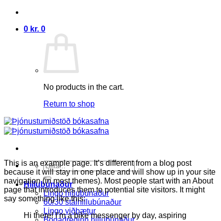
Skip
to
0
kr.
0
content
No products in the cart.
Return to shop
This is an example page. It’s different from a blog post
Search
because it will stay in one place and will show up in your site
for:
navigation (in most themes). Most people start with an About
Hillubúnaður
page that introduces them to potential site visitors. It might
Lingo hillubúnaður
say something like this:
60/30 stálhillubúnaður
Lingo viðbætur
Hi there! I’m a bike messenger by day, aspiring
Bogadreginn hillubúnaður