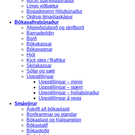
60/30 stálhillubúnaður
Lingo viðbætur
Bogadreginn hillubúnaður
Ordrup tímaritaskápur
Bókasafnsbúnaður
Afgreiðsluborð og skrifborð
Barnadeildin
Borð
Bókakassar
Bókavagnar
Hjól
Kick step / fílafótur
Skilakassar
Sófar og sæti
Uppstillingar
Uppstillingar – minni
Uppstillingar – stærri
Uppstillingar – hjólabúnaður
Uppstillingar á vegg
Smávörur
Áskrift að bókaplasti
Borðrammar og standar
Bókaplast og hjálpargögn
Bókastatíf
Bókastoðir