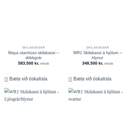
SKILAKASSAR
SKILAKASSAR
Maya utanhúss skilakassi –
WR1 Skilakassi á hjólum –
dökkgrár
hlynur
583.500
kr.
348.500
kr.
m/vsk
m/vsk
Bæta við óskalista
Bæta við óskalista