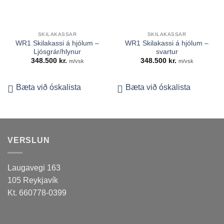
SKILAKASSAR
SKILAKASSAR
WR1 Skilakassi á hjólum –
WR1 Skilakassi á hjólum –
Ljósgrár/hlynur
svartur
348.500
kr.
348.500
kr.
m/vsk
m/vsk
Bæta við óskalista
Bæta við óskalista
VERSLUN
Laugavegi 163
105 Reykjavík
Kt. 660778-0399