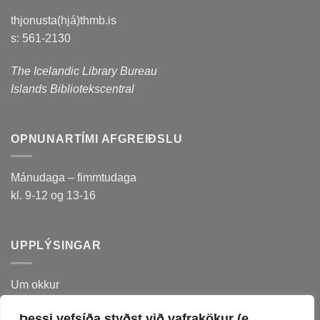
thjonusta(hjá)thmb.is
s: 561-2130
The Icelandic Library Bureau
Islands Bibliotekscentral
OPNUNARTÍMI AFGREIÐSLU
Mánudaga – fimmtudaga
kl. 9-12 og 13-16
UPPLÝSINGAR
Um okkur
Sagan
Þessi vefsíða styðst við vafrakökur (e.