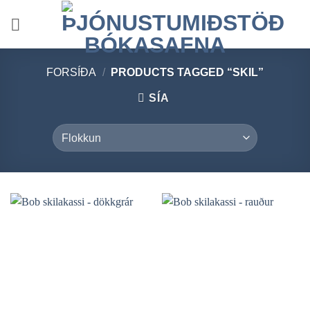
Skip
to
content
FORSÍÐA
/
PRODUCTS TAGGED “SKIL”
SÍA