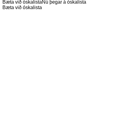
Bæta við óskalista
Nú þegar á óskalista
Bæta við óskalista