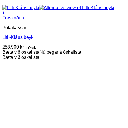
+
Forskoðun
Bókakassar
Litli-Kláus beyki
258.900
kr.
m/vsk
Bæta við óskalista
Nú þegar á óskalista
Bæta við óskalista