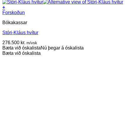
+
Forskoðun
Bókakassar
Stóri-Kláus hvítur
276.500
kr.
m/vsk
Bæta við óskalista
Nú þegar á óskalista
Bæta við óskalista