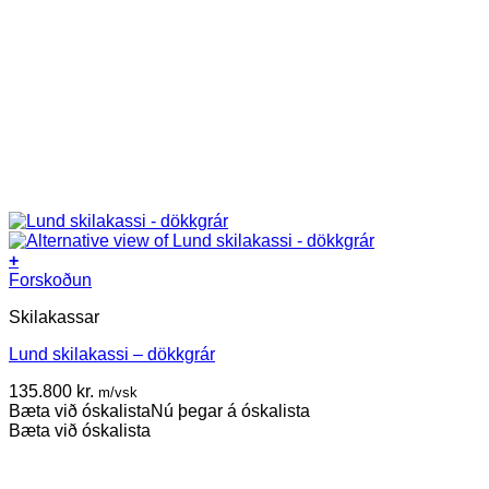
+
Forskoðun
Skilakassar
Lund skilakassi – dökkgrár
135.800
kr.
m/vsk
Bæta við óskalista
Nú þegar á óskalista
Bæta við óskalista