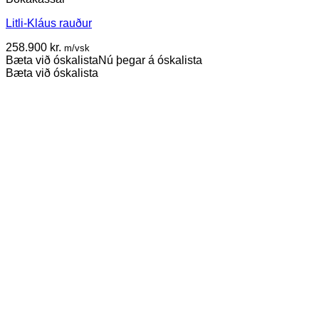
Litli-Kláus rauður
258.900
kr.
m/vsk
Bæta við óskalista
Nú þegar á óskalista
Bæta við óskalista