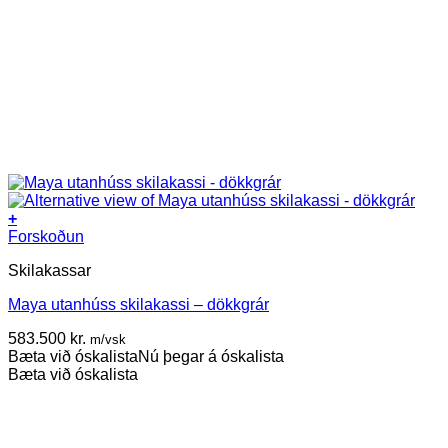
+
Forskoðun
Skilakassar
Maya utanhúss skilakassi – dökkgrár
583.500
kr.
m/vsk
Bæta við óskalista
Nú þegar á óskalista
Bæta við óskalista