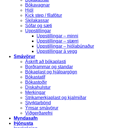
Bókavagnar
Hjól
Kick step / fílafótur
Skilakassar
Sófar og sæti
Uppstillingar
Uppstillingar – minni
Uppstillingar – stærri
Uppstillingar – hjólabúnaður
Uppstillingar á vegg
Smávörur
Áskrift að bókaplasti
Borðrammar og standar
Bókaplast og hjálpargögn
Bókastatíf
Bókastoðir
Diskahulstur
Merkingar
Strikamerkjaplast og kjalmiðar
Styrktarbönd
Ýmsar smávörur
Viðgerðarefni
Myndasafn
Þjónusta