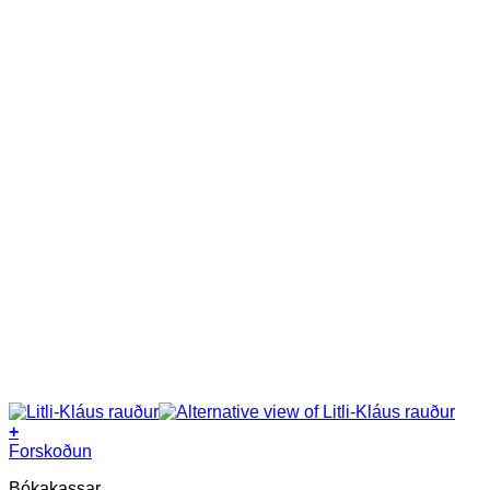
+
Forskoðun
Bókakassar