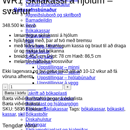
WR1 Skilakassi á hjólum –
Ordrup tímaritaskápur
svartur
Bókasafnsbúnaður
Afgreiðsluborð og skrifborð
Barnadeildin
348.500
kr.
Borð
m/vsk
Bókakassar
læsanlegur skilakassi á hjólum
Bókavagnar
hjól fylgja með, þar af tvö með bremsu
Hjól
með fóðruðum, færanlegum kassa og braut til að draga
Kick step / fílafótur
úr og mýkja fall bókanna
Skilakassar
breidd: 45,5 cm Dýpt: 78 cm Hæð: 86,5 cm
Sófar og sæti
melamín-húðaður krossviður
Uppstillingar
Uppstillingar – minni
Ekki lagervara og því getur tekið allt að 10-12 vikur að fá
Uppstillingar – stærri
vöruna afhenta.
Uppstillingar – hjólabúnaður
Uppstillingar á vegg
WR1
Smávörur
Skilakassi
Bæta í körfu
Áskrift að bókaplasti
á
Bæta við óskalista
Nú þegar á óskalista
Borðrammar og standar
hjólum
Bæta við óskalista
Bókaplast og hjálpargögn
-
SKU:
5835
Flokkur:
Skilakassar
Tags:
bókakassar
,
bókaskil
,
Bókastatíf
svartur
kassar
,
skil
Bókastoðir
quantity
Diskahulstur
Merkingar
Tengdar vörur
Strikamerkjaplast og kjalmiðar