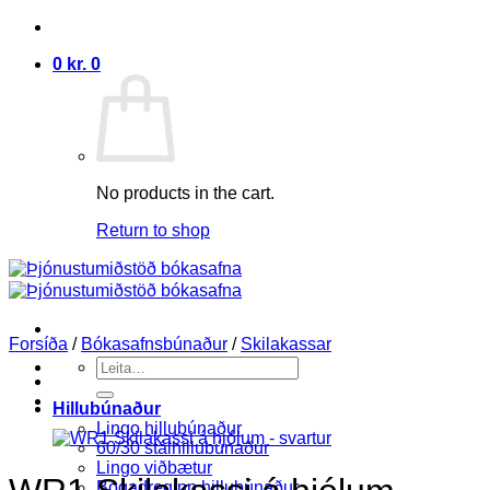
Skip
to
0
kr.
0
content
No products in the cart.
Return to shop
Forsíða
/
Bókasafnsbúnaður
/
Skilakassar
Search
for:
Hillubúnaður
Lingo hillubúnaður
60/30 stálhillubúnaður
Lingo viðbætur
Bogadreginn hillubúnaður