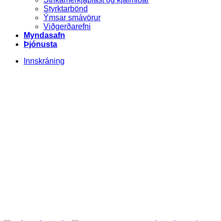
Styrktarbönd
Ýmsar smávörur
Viðgerðarefni
Myndasafn
Þjónusta
Innskráning