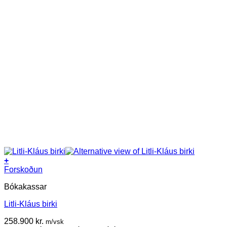
+
Forskoðun
Bókakassar
Litli-Kláus birki
258.900
kr.
m/vsk