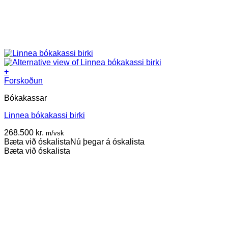
+
Forskoðun
Bókakassar
Linnea bókakassi birki
268.500
kr.
m/vsk
Bæta við óskalista
Nú þegar á óskalista
Bæta við óskalista