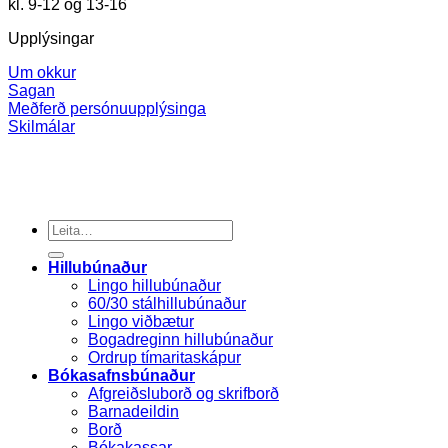
kl. 9-12 og 13-16
Upplýsingar
Um okkur
Sagan
Meðferð persónuupplýsinga
Skilmálar
Search
for:
Hillubúnaður
Lingo hillubúnaður
60/30 stálhillubúnaður
Lingo viðbætur
Bogadreginn hillubúnaður
Ordrup tímaritaskápur
Bókasafnsbúnaður
Afgreiðsluborð og skrifborð
Barnadeildin
Borð
Bókakassar