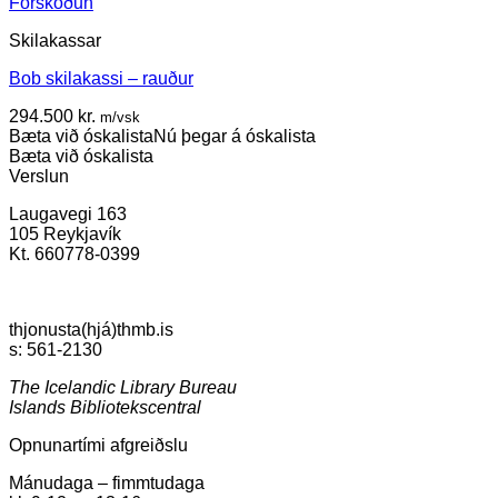
Forskoðun
Skilakassar
Bob skilakassi – rauður
294.500
kr.
m/vsk
Bæta við óskalista
Nú þegar á óskalista
Bæta við óskalista
Verslun
Laugavegi 163
105 Reykjavík
Kt. 660778-0399
thjonusta(hjá)thmb.is
s: 561-2130
The Icelandic Library Bureau
Islands Bibliotekscentral
Opnunartími afgreiðslu
Mánudaga – fimmtudaga