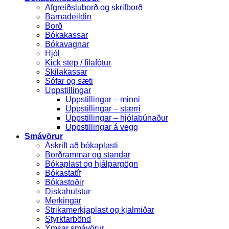
Afgreiðsluborð og skrifborð
Barnadeildin
Borð
Bókakassar
Bókavagnar
Hjól
Kick step / fílafótur
Skilakassar
Sófar og sæti
Uppstillingar
Uppstillingar – minni
Uppstillingar – stærri
Uppstillingar – hjólabúnaður
Uppstillingar á vegg
Smávörur
Áskrift að bókaplasti
Borðrammar og standar
Bókaplast og hjálpargögn
Bókastatíf
Bókastoðir
Diskahulstur
Merkingar
Strikamerkjaplast og kjalmiðar
Styrktarbönd
Ýmsar smávörur