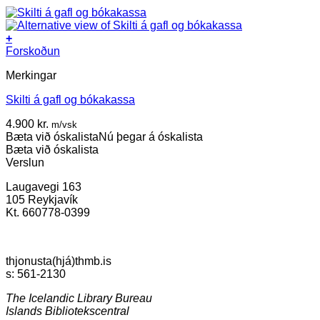
+
Forskoðun
Merkingar
Skilti á gafl og bókakassa
4.900
kr.
m/vsk
Bæta við óskalista
Nú þegar á óskalista
Bæta við óskalista
Verslun
Laugavegi 163
105 Reykjavík
Kt. 660778-0399
thjonusta(hjá)thmb.is
s: 561-2130
The Icelandic Library Bureau
Islands Bibliotekscentral