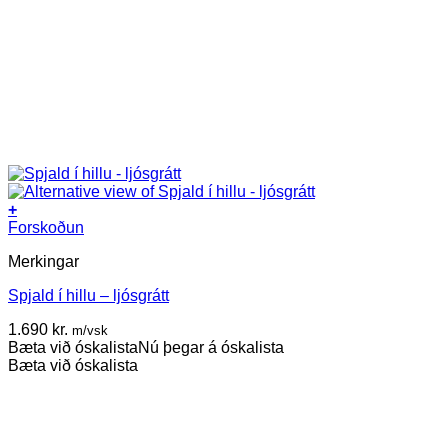
+
Forskoðun
Merkingar
Spjald í hillu – ljósgrátt
1.690
kr.
m/vsk
Bæta við óskalista
Nú þegar á óskalista
Bæta við óskalista