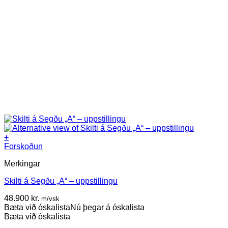
+
Forskoðun
Merkingar
Skilti á Segðu „A“ – uppstillingu
48.900
kr.
m/vsk
Bæta við óskalista
Nú þegar á óskalista
Bæta við óskalista