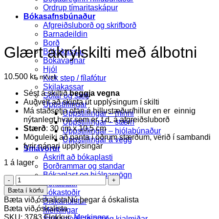
Ordrup tímaritaskápur
Bókasafnsbúnaður
Afgreiðsluborð og skrifborð
Barnadeildin
Borð
Glært akrýlskilti með álbotni
Bókakassar
Bókavagnar
Hjól
10.500
kr.
m/vsk
Kick step / fílafótur
Skilakassar
Sést á skiltið
beggja vegna
Sófar og sæti
Auðvelt að skipta út upplýsingum í skilti
Uppstillingar
Má staðsetja ofan á hillustæður/hillur en er
einnig
Uppstillingar – minni
nýtanlegt hvar sem er, t.d. á afgreiðsluborð
Uppstillingar – stærri
Stærð
: 30 cm x 10,5 cm
Uppstillingar – hjólabúnaður
Möguleiki að panta í öðrum stærðum, verið í sambandi
Uppstillingar á vegg
fyrir nánari upplýsingar
Smávörur
Áskrift að bókaplasti
1 á lager
Borðrammar og standar
Bókaplast og hjálpargögn
Glært
Bókastatíf
akrýlskilti
Bæta í körfu
Bókastoðir
með
Bæta við óskalista
Nú þegar á óskalista
Diskahulstur
álbotni
Bæta við óskalista
Merkingar
quantity
SKU:
3783
Flokkur:
Merkingar
Strikamerkjaplast og kjalmiðar