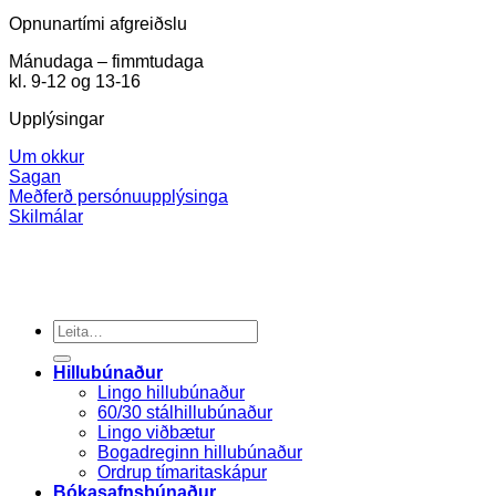
Opnunartími afgreiðslu
Mánudaga – fimmtudaga
kl. 9-12 og 13-16
Upplýsingar
Um okkur
Sagan
Meðferð persónuupplýsinga
Skilmálar
Search
for:
Hillubúnaður
Lingo hillubúnaður
60/30 stálhillubúnaður
Lingo viðbætur
Bogadreginn hillubúnaður
Ordrup tímaritaskápur
Bókasafnsbúnaður