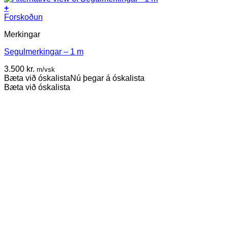
+
Forskoðun
Merkingar
Segulmerkingar – 1 m
3.500
kr.
m/vsk
Bæta við óskalista
Nú þegar á óskalista
Bæta við óskalista