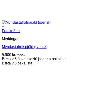
+
Forskoðun
Merkingar
Myndastafrófspjöld (sænsk)
5.900
kr.
m/vsk
Bæta við óskalista
Nú þegar á óskalista
Bæta við óskalista