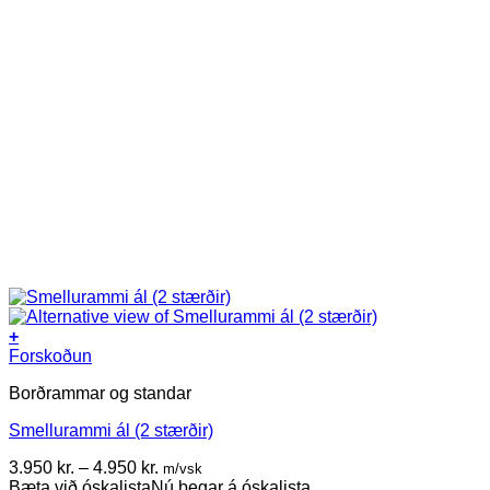
+
This
Forskoðun
product
Borðrammar og standar
has
multiple
Smellurammi ál (2 stærðir)
variants.
The
Price
3.950
kr.
–
4.950
kr.
m/vsk
options
range:
Bæta við óskalista
Nú þegar á óskalista