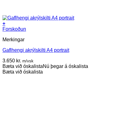
+
Forskoðun
Merkingar
Gaflhengi akrýlskilti A4 portrait
3.650
kr.
m/vsk
Bæta við óskalista
Nú þegar á óskalista
Bæta við óskalista