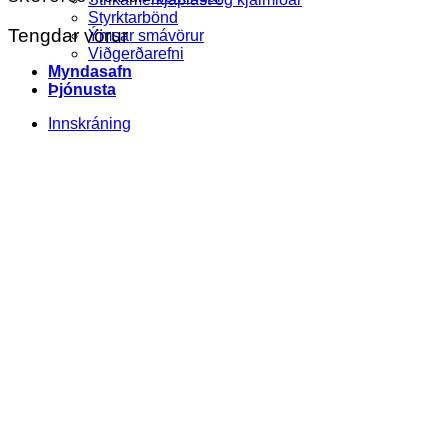
Styrktarbönd
Tengdar vörur
Ýmsar smávörur
Viðgerðarefni
Myndasafn
Þjónusta
Innskráning