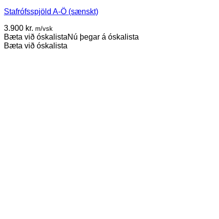
Stafrófsspjöld A-Ö (sænskt)
3.900
kr.
m/vsk
Bæta við óskalista
Nú þegar á óskalista
Bæta við óskalista