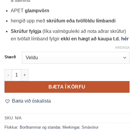
á safninu
APET
glampvörn
hengið upp með
skrúfum eða tvöföldu límbandi
Skrúfur fylgja
(líka valmöguleiki að nota aðrar skrúfur)
en tvöfalt límband fylgir
ekki en hægt að kaupa t.d.
hér
HREINSA
Stærð
Smellurammi svartur (2 stærðir) quantity
BÆTA Í KÖRFU
Bæta við óskalista
SKU:
N/A
Flokkar:
Borðrammar og standar
,
Merkingar
,
Smávörur