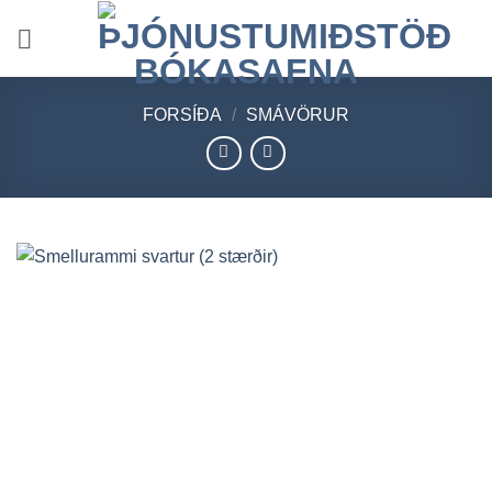
Skip
to
content
FORSÍÐA
/
SMÁVÖRUR