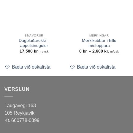
SMÁVÖRUR
MERKINGAR
Dagblaðarekki –
Merkikubbar í hillu
appelsínugulur
m/stoppara
Price
17.500
kr.
0
kr.
–
2.600
kr.
m/vsk
m/vsk
range:
0 kr.
through
2.600 kr.
Bæta við óskalista
Bæta við óskalista
VERSLUN
Laugavegi 163
105 Reykjavík
Kt. 660778-0399