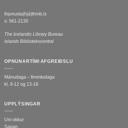
thjonusta(hjá)thmb.is
s: 561-2130
The Icelandic Library Bureau
Islands Bibliotekscentral
OPNUNARTÍMI AFGREIÐSLU
Mánudaga – fimmtudaga
kl. 9-12 og 13-16
UPPLÝSINGAR
Um okkur
Sagan