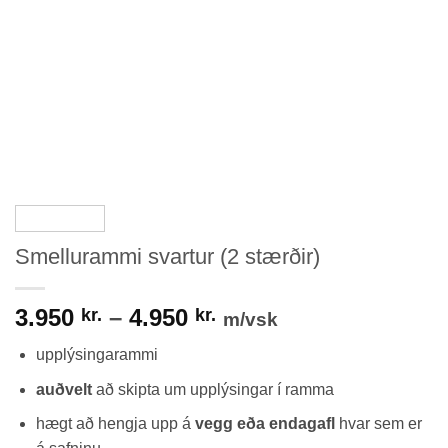
Smellurammi svartur (2 stærðir)
Price
3.950
–
4.950
kr.
kr.
m/vsk
range:
upplýsingarammi
3.950 kr.
through
auðvelt
að skipta um upplýsingar í ramma
4.950 kr.
hægt að hengja upp á
vegg eða endagafl
hvar sem er