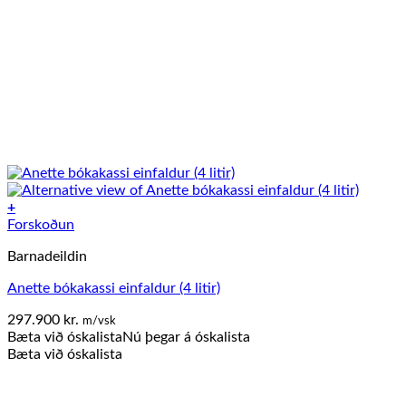
+
This
Forskoðun
product
Barnadeildin
has
multiple
Anette bókakassi einfaldur (4 litir)
variants.
The
297.900
kr.
m/vsk
options
Bæta við óskalista
Nú þegar á óskalista
may
Bæta við óskalista
be
chosen
on