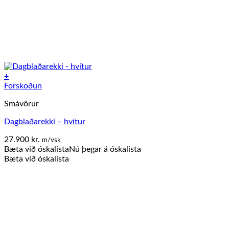
+
Forskoðun
Smávörur
Dagblaðarekki – hvítur
27.900
kr.
m/vsk
Bæta við óskalista
Nú þegar á óskalista
Bæta við óskalista