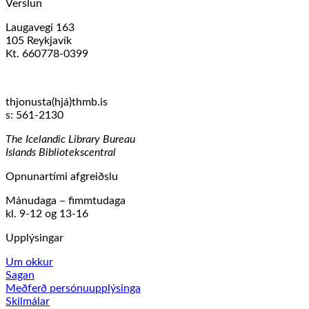
Verslun
Laugavegi 163
105 Reykjavík
Kt. 660778-0399
thjonusta(hjá)thmb.is
s: 561-2130
The Icelandic Library Bureau
Islands Bibliotekscentral
Opnunartími afgreiðslu
Mánudaga – fimmtudaga
kl. 9-12 og 13-16
Upplýsingar
Um okkur
Sagan
Meðferð persónuupplýsinga
Skilmálar