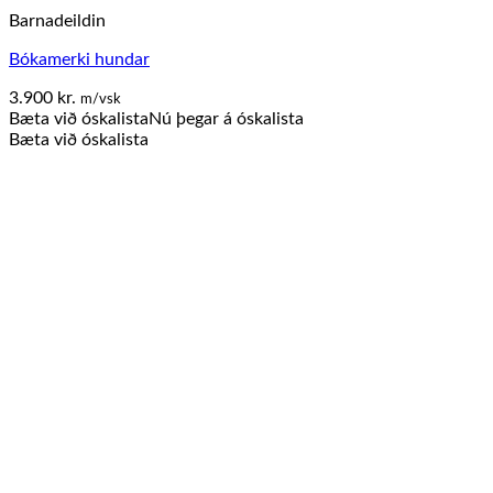
Barnadeildin
Bókamerki hundar
3.900
kr.
m/vsk
Bæta við óskalista
Nú þegar á óskalista
Bæta við óskalista