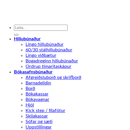
Search
for:
Hillubúnaður
Lingo hillubúnaður
60/30 stálhillubúnaður
Lingo viðbætur
Bogadreginn hillubúnaður
Ordrup tímaritaskápur
Bókasafnsbúnaður
Afgreiðsluborð og skrifborð
Barnadeildin
Borð
Bókakassar
Bókavagnar
Hjól
Kick step / fílafótur
Skilakassar
Sófar og sæti
Uppstillingar