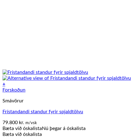
+
Forskoðun
Smávörur
Frístandandi standur fyrir spjaldtölvu
79.800
kr.
m/vsk
Bæta við óskalista
Nú þegar á óskalista
Bæta við óskalista