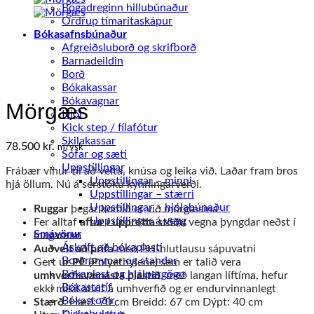
Bogadreginn hillubúnaður
Ordrup tímaritaskápur
Bókasafnsbúnaður
Afgreiðsluborð og skrifborð
Barnadeildin
Borð
Bókakassar
Bókavagnar
Mörgæs
Hjól
Kick step / fílafótur
Skilakassar
78.500
kr.
m/vsk
Sófar og sæti
Uppstillingar
Frábær vinur til að velta, knúsa og leika við. Laðar fram bros
Uppstillingar – minni
hjá öllum. Nú á sérstöku kynningarverði.
Uppstillingar – stærri
Uppstillingar – hjólabúnaður
Ruggar
þegar komið er við mörgæsina
Uppstillingar á vegg
Fer alltaf
aftur í upprétta stöðu
vegna þyngdar neðst í
Smávörur
maganum
Áskrift að bókaplasti
Auðvelt að þrífa
með PH-hlutlausu sápuvatni
Borðrammar og standar
Gert úr
PE
(Polyethylene) sem er talið vera
Bókaplast og hjálpargögn
umhverfisvænasta plastið
, með langan líftíma, hefur
Bókastatíf
ekki mikil áhrif á umhverfið og er endurvinnanlegt
Bókastoðir
Stærð
: Hæð: 70 cm Breidd: 67 cm Dýpt: 40 cm