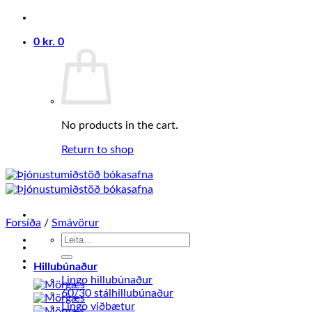
Skip
to
0
kr.
0
content
No products in the cart.
Return to shop
Forsíða
/
Smávörur
Search
for:
Hillubúnaður
Lingo hillubúnaður
60/30 stálhillubúnaður
Lingo viðbætur