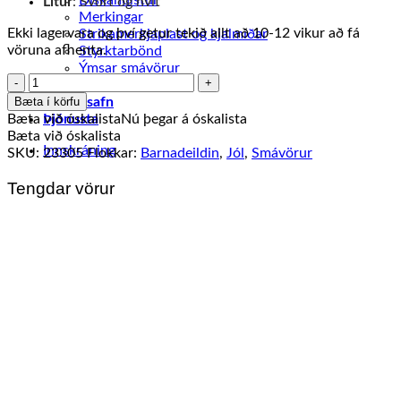
Diskahulstur
Litur
: Svört og hvít
Merkingar
Ekki lagervara og því getur tekið allt að 10-12 vikur að fá
Strikamerkjaplast og kjalmiðar
vöruna afhenta.
Styrktarbönd
Ýmsar smávörur
Mörgæs
Viðgerðarefni
quantity
Bæta í körfu
Myndasafn
Bæta við óskalista
Nú þegar á óskalista
Þjónusta
Bæta við óskalista
Innskráning
SKU:
23305
Flokkar:
Barnadeildin
,
Jól
,
Smávörur
Tengdar vörur