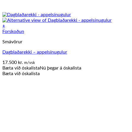
+
Forskoðun
Smávörur
Dagblaðarekki – appelsínugulur
17.500
kr.
m/vsk
Bæta við óskalista
Nú þegar á óskalista
Bæta við óskalista