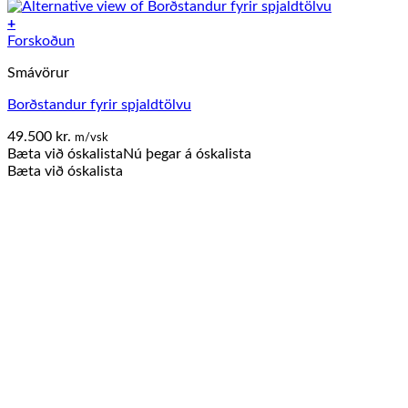
+
Forskoðun
Smávörur
Borðstandur fyrir spjaldtölvu
49.500
kr.
m/vsk
Bæta við óskalista
Nú þegar á óskalista
Bæta við óskalista