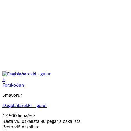
+
Forskoðun
Smávörur
Dagblaðarekki – gulur
17.500
kr.
m/vsk
Bæta við óskalista
Nú þegar á óskalista
Bæta við óskalista