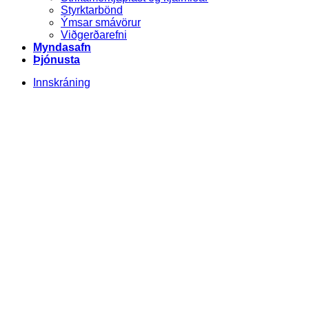
Styrktarbönd
Ýmsar smávörur
Viðgerðarefni
Myndasafn
Þjónusta
Innskráning