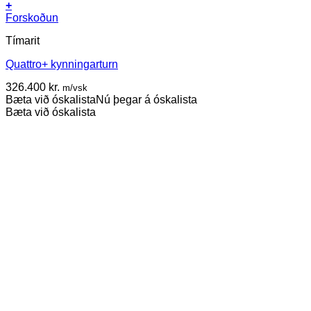
+
This
Forskoðun
product
Tímarit
has
multiple
Quattro+ kynningarturn
variants.
The
326.400
kr.
m/vsk
options
Bæta við óskalista
Nú þegar á óskalista
may
Bæta við óskalista
be
chosen
on
the
product
page