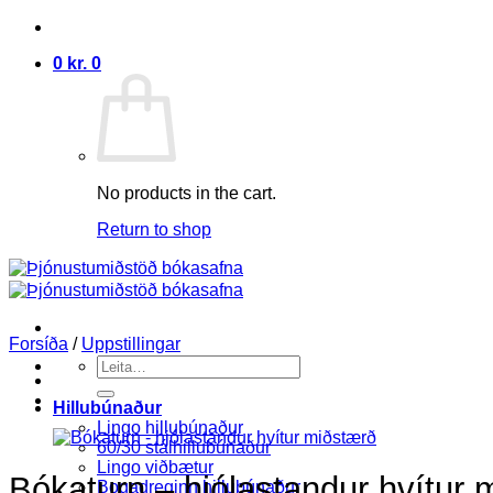
Skip
to
0
kr.
0
content
No products in the cart.
Return to shop
Forsíða
/
Uppstillingar
Search
for:
Hillubúnaður
Lingo hillubúnaður
60/30 stálhillubúnaður
Lingo viðbætur
Bókaturn – hjólastandur hvítur 
Bogadreginn hillubúnaður