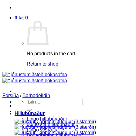
Skip
to
0
kr.
0
content
No products in the cart.
Return to shop
Forsíða
/
Barnadeildin
Search
for:
Hillubúnaður
Lingo hillubúnaður
60/30 stálhillubúnaður
Lingo viðbætur
Bogadreginn hillubúnaður