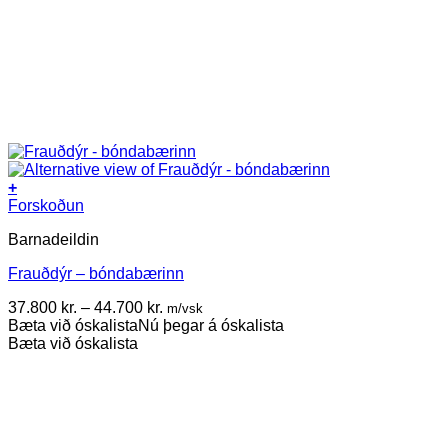
+
This
Forskoðun
product
Barnadeildin
has
multiple
Frauðdýr – bóndabærinn
variants.
The
Price
37.800
kr.
–
44.700
kr.
m/vsk
options
range:
Bæta við óskalista
Nú þegar á óskalista
may
37.800 kr.
Bæta við óskalista
be
through
chosen
44.700 kr.
on
the
product
page