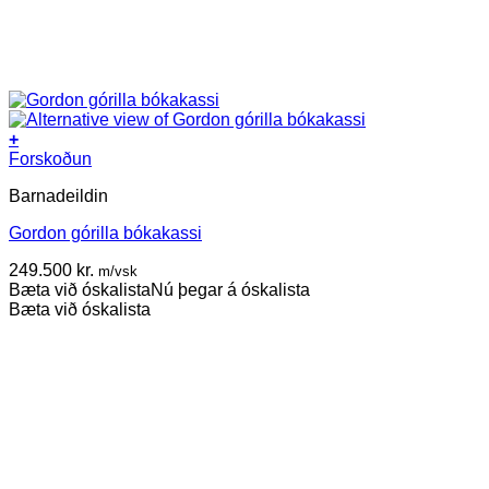
+
Forskoðun
Barnadeildin
Gordon górilla bókakassi
249.500
kr.
m/vsk
Bæta við óskalista
Nú þegar á óskalista
Bæta við óskalista