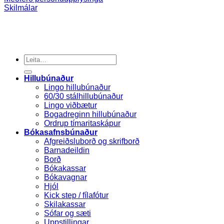
Skilmálar
Search
for:
Hillubúnaður
Lingo hillubúnaður
60/30 stálhillubúnaður
Lingo viðbætur
Bogadreginn hillubúnaður
Ordrup tímaritaskápur
Bókasafnsbúnaður
Afgreiðsluborð og skrifborð
Barnadeildin
Borð
Bókakassar
Bókavagnar
Hjól
Kick step / fílafótur
Skilakassar
Sófar og sæti
Uppstillingar