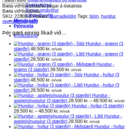
Bæta í körfu
applelsínugulur
Styrktarbönd
Bæta við óskalista
Nú þegar á óskalista
(3
Ýmsar smávörur
Bæta við óskalista
stærðir)
Viðgerðarefni
SKU:
23306-8
Flokkur:
Barnadeildin
Tags:
börn
,
hundur
,
quantity
Myndasafn
skemmtilegt
,
voffi
Þjónusta
Þér gæti einnig líkað við…
Innskráning
Hundur - grænn (3
stærðir)
48.500
kr.
m/vsk
Hundur - grænn (3
stærðir)
28.500
kr.
m/vsk
Hundur -
grænn (3 stærðir)
39.500
kr.
m/vsk
Hundur - hvítur (3
stærðir)
48.500
kr.
m/vsk
Hundur - hvítur (3
stærðir)
28.500
kr.
m/vsk
Hundur -
Price
applelsínugulur (3 stærðir)
28.500
kr.
–
48.500
kr.
m/vsk
range:
Hundur - hvítur (3 stærðir)
Price
28.500 k
28.500
kr.
–
48.500
kr.
m/vsk
range:
through
Hundur -
28.500 kr.
48.500 k
applelsínugulur (3 stærðir)
28.500
kr.
m/vsk
through
Hundur - hvítur