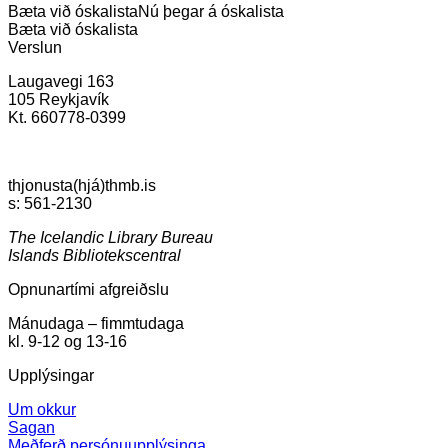
Bæta við óskalista
Nú þegar á óskalista
Bæta við óskalista
Verslun
Laugavegi 163
105 Reykjavík
Kt. 660778-0399
thjonusta(hjá)thmb.is
s: 561-2130
The Icelandic Library Bureau
Islands Bibliotekscentral
Opnunartími afgreiðslu
Mánudaga – fimmtudaga
kl. 9-12 og 13-16
Upplýsingar
Um okkur
Sagan
Meðferð persónuupplýsinga