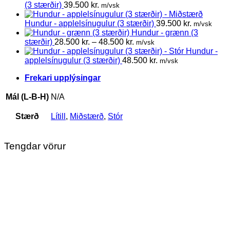
48.500 kr.
(3 stærðir)
39.500
kr.
m/vsk
Hundur - applelsínugulur (3 stærðir)
39.500
kr.
m/vsk
Hundur - grænn (3
Price
stærðir)
28.500
kr.
–
48.500
kr.
m/vsk
range:
Hundur -
28.500 kr.
applelsínugulur (3 stærðir)
48.500
kr.
m/vsk
through
Frekari upplýsingar
48.500 kr.
Mál (L-B-H)
N/A
Stærð
Lítill
,
Miðstærð
,
Stór
Tengdar vörur