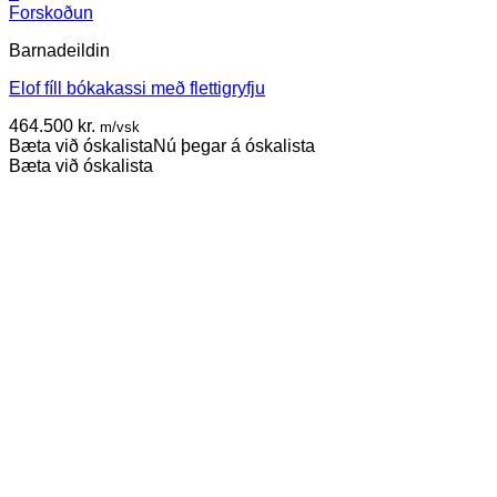
Forskoðun
Barnadeildin
Elof fíll bókakassi með flettigryfju
464.500
kr.
m/vsk
Bæta við óskalista
Nú þegar á óskalista
Bæta við óskalista