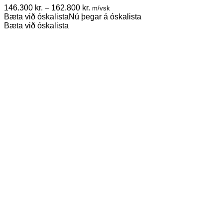
The
Price
146.300
kr.
–
162.800
kr.
m/vsk
options
range:
Bæta við óskalista
Nú þegar á óskalista
may
146.300 kr.
Bæta við óskalista
be
through
chosen
162.800 kr.
on
the
product
page