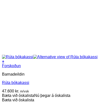
+
Forskoðun
Barnadeildin
Rúta bókakassi
47.600
kr.
m/vsk
Bæta við óskalista
Nú þegar á óskalista
Bæta við óskalista