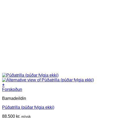
+
Forskoðun
Barnadeildin
Púðatrilla (púðar fylgja ekki)
88.500
kr.
m/vsk