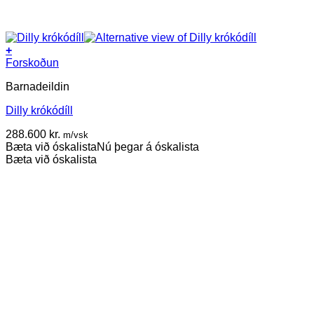
+
Forskoðun
Barnadeildin
Dilly krókódíll
288.600
kr.
m/vsk
Bæta við óskalista
Nú þegar á óskalista
Bæta við óskalista