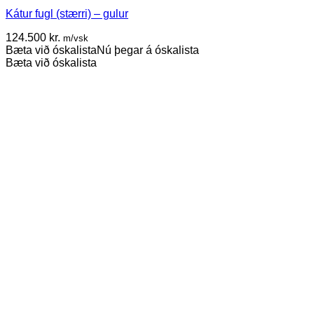
Kátur fugl (stærri) – gulur
124.500
kr.
m/vsk
Bæta við óskalista
Nú þegar á óskalista
Bæta við óskalista