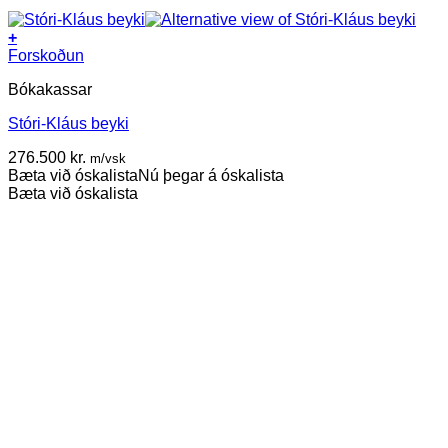
+
Forskoðun
Bókakassar
Stóri-Kláus beyki
276.500
kr.
m/vsk
Bæta við óskalista
Nú þegar á óskalista
Bæta við óskalista