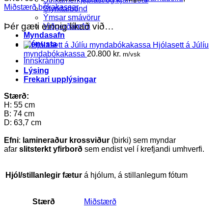
Miðstærð bókakassar
Styrktarbönd
Ýmsar smávörur
Þér gæti einnig líkað við…
Viðgerðarefni
Myndasafn
Þjónusta
Hjólasett á Júlíu
myndabókakassa
20.800
kr.
m/vsk
Innskráning
Lýsing
Frekari upplýsingar
Stærð:
H: 55 cm
B: 74 cm
D: 63,7 cm
Efni
:
lamineraður krossviður
(birki) sem myndar
afar
slitsterkt yfirborð
sem endist vel í krefjandi umhverfi.
Hjól/stillanlegir fætur
á hjólum, á stillanlegum fótum
Stærð
Miðstærð