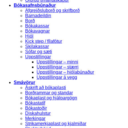
Ordrup tímaritaskápur
Bókasafnsbúnaður
Afgreiðsluborð og skrifborð
Barnadeildin
Borð
Bókakassar
Bókavagnar
Hjól
Kick step / fílafótur
Skilakassar
Sófar og sæti
Uppstillingar
Uppstillingar – minni
Uppstillingar – stærri
Uppstillingar – hjólabúnaður
Uppstillingar á vegg
Smávörur
Áskrift að bókaplasti
Borðrammar og standar
Bókaplast og hjálpargögn
Bókastatíf
Bókastoðir
Diskahulstur
Merkingar
Strikamerkjaplast og kjalmiðar