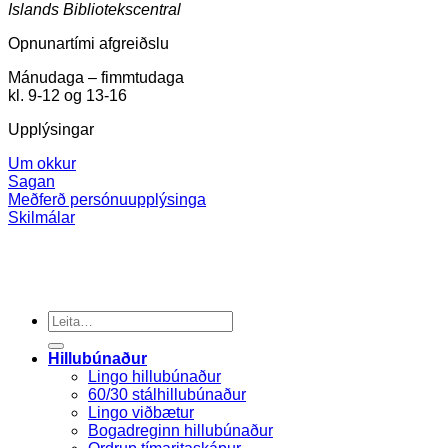
Islands Bibliotekscentral
Opnunartími afgreiðslu
Mánudaga – fimmtudaga
kl. 9-12 og 13-16
Upplýsingar
Um okkur
Sagan
Meðferð persónuupplýsinga
Skilmálar
Search
for:
Hillubúnaður
Lingo hillubúnaður
60/30 stálhillubúnaður
Lingo viðbætur
Bogadreginn hillubúnaður