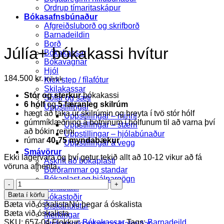
Ordrup tímaritaskápur
Bókasafnsbúnaður
Afgreiðsluborð og skrifborð
Barnadeildin
Borð
Júlía+ bókakassi hvítur
Bókakassar
Bókavagnar
Hjól
184.500
kr.
m/vsk
Kick step / fílafótur
Skilakassar
Stór og sterkur
bókakassi
Sófar og sæti
6
hólf
og
5
færanleg skilrúm
Uppstillingar
hægt að taka úr skilrúmin og breyta í tvö stór hólf
Uppstillingar – minni
gúmmíklæðning á botninum í hólfunum til að varna því
Uppstillingar – stærri
að bókin renni
Uppstillingar – hjólabúnaður
rúmar
40-75 myndabækur
Uppstillingar á vegg
Smávörur
Ekki lagervara og því getur tekið allt að 10-12 vikur að fá
Áskrift að bókaplasti
vöruna afhenta.
Borðrammar og standar
Bókaplast og hjálpargögn
Júlía+
Bókastatíf
bókakassi
Bæta í körfu
Bókastoðir
hvítur
Bæta við óskalista
Nú þegar á óskalista
Diskahulstur
quantity
Bæta við óskalista
Merkingar
SKU:
657-04
Flokkur:
Bókakassar
Tags:
Barnadeild
,
Strikamerkjaplast og kjalmiðar