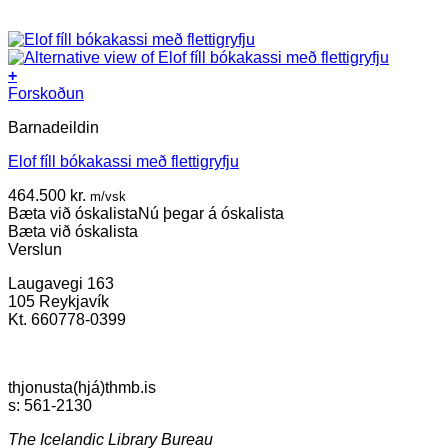
+
Forskoðun
Barnadeildin
Elof fíll bókakassi með flettigryfju
464.500
kr.
m/vsk
Bæta við óskalista
Nú þegar á óskalista
Bæta við óskalista
Verslun
Laugavegi 163
105 Reykjavík
Kt. 660778-0399
thjonusta(hjá)thmb.is
s: 561-2130
The Icelandic Library Bureau