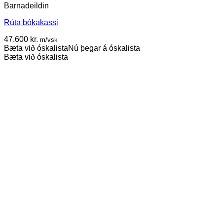
Barnadeildin
Rúta bókakassi
47.600
kr.
m/vsk
Bæta við óskalista
Nú þegar á óskalista
Bæta við óskalista