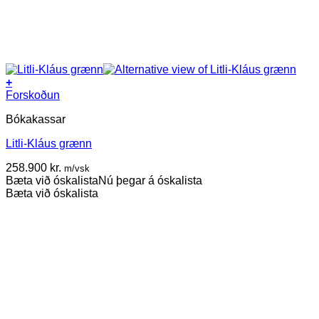
+
Forskoðun
Bókakassar
Litli-Kláus grænn
258.900
kr.
m/vsk
Bæta við óskalista
Nú þegar á óskalista
Bæta við óskalista