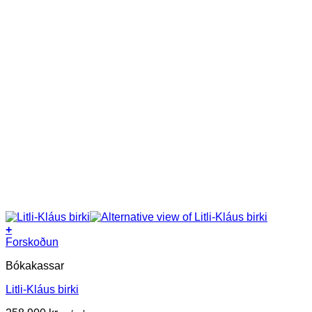
+
Forskoðun
Bókakassar
Litli-Kláus birki