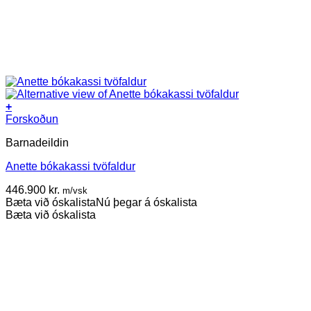
+
This
Forskoðun
product
Barnadeildin
has
multiple
Anette bókakassi tvöfaldur
variants.
The
446.900
kr.
m/vsk
options
Bæta við óskalista
Nú þegar á óskalista
may
Bæta við óskalista
be
chosen
on
the
product
page