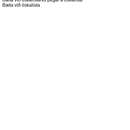
Bæta við óskalista