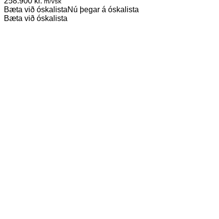
258.900
kr.
m/vsk
Bæta við óskalista
Nú þegar á óskalista
Bæta við óskalista