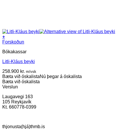
+
Forskoðun
Bókakassar
Litli-Kláus beyki
258.900
kr.
m/vsk
Bæta við óskalista
Nú þegar á óskalista
Bæta við óskalista
Verslun
Laugavegi 163
105 Reykjavík
Kt. 660778-0399
thjonusta(hjá)thmb.is