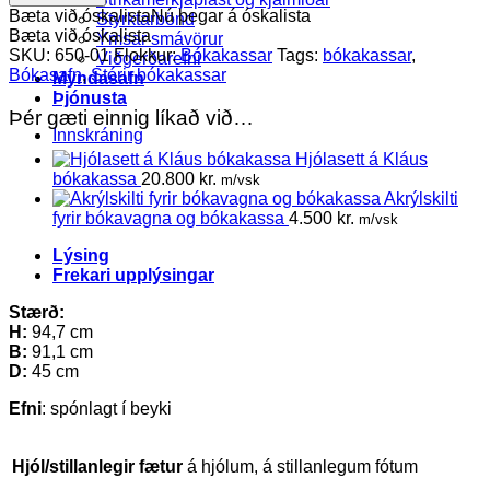
beyki
Bæta við óskalista
Nú þegar á óskalista
Styrktarbönd
quantity
Bæta við óskalista
Ýmsar smávörur
SKU:
650-01
Flokkur:
Bókakassar
Tags:
bókakassar
,
Viðgerðarefni
Bókasafn
,
Stórir bókakassar
Myndasafn
Þjónusta
Þér gæti einnig líkað við…
Innskráning
Hjólasett á Kláus
bókakassa
20.800
kr.
m/vsk
Akrýlskilti
fyrir bókavagna og bókakassa
4.500
kr.
m/vsk
Lýsing
Frekari upplýsingar
Stærð:
H:
94,7 cm
B:
91,1 cm
D:
45 cm
Efni
: spónlagt í beyki
Hjól/stillanlegir fætur
á hjólum, á stillanlegum fótum