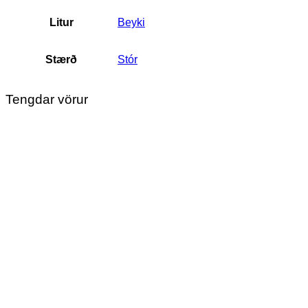
Litur
Beyki
Stærð
Stór
Tengdar vörur