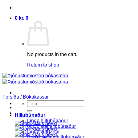
Skip
to
0
kr.
0
content
No products in the cart.
Return to shop
Forsíða
/
Bókakassar
Search
for:
Hillubúnaður
Lingo hillubúnaður
60/30 stálhillubúnaður
Lingo viðbætur
Bogadreginn hillubúnaður