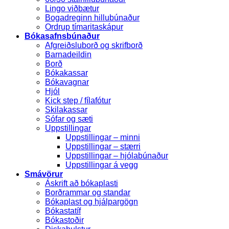
Lingo viðbætur
Bogadreginn hillubúnaður
Ordrup tímaritaskápur
Bókasafnsbúnaður
Afgreiðsluborð og skrifborð
Barnadeildin
Borð
Bókakassar
Bókavagnar
Hjól
Kick step / fílafótur
Skilakassar
Sófar og sæti
Uppstillingar
Uppstillingar – minni
Uppstillingar – stærri
Uppstillingar – hjólabúnaður
Uppstillingar á vegg
Smávörur
Áskrift að bókaplasti
Borðrammar og standar
Bókaplast og hjálpargögn
Bókastatíf
Bókastoðir