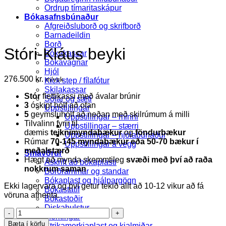
Ordrup tímaritaskápur
Bókasafnsbúnaður
Afgreiðsluborð og skrifborð
Barnadeildin
Borð
Stóri-Kláus beyki
Bókakassar
Bókavagnar
Hjól
276.500
kr.
m/vsk
Kick step / fílafótur
Skilakassar
Stór
flettikassi með ávalar brúnir
Sófar og sæti
3
óskipt hólf að ofan
Uppstillingar
5
geymsluhólf að neðan með skilrúmum á milli
Uppstillingar – minni
Tilvalinn fyrir til
Uppstillingar – stærri
dæmis
teiknimyndabækur
og
föndurbækur
Uppstillingar – hjólabúnaður
Rúmar
70-145 myndabækur eða 50-70 bækur í
Uppstillingar á vegg
meðalstærð
Smávörur
Hægt að mynda skemmtileg
svæði með því að raða
Áskrift að bókaplasti
nokkrum saman
Borðrammar og standar
Bókaplast og hjálpargögn
Ekki lagervara og því getur tekið allt að 10-12 vikur að fá
Bókastatíf
vöruna afhenta.
Bókastoðir
Diskahulstur
Stóri-
Merkingar
Kláus
Bæta í körfu
Strikamerkjaplast og kjalmiðar