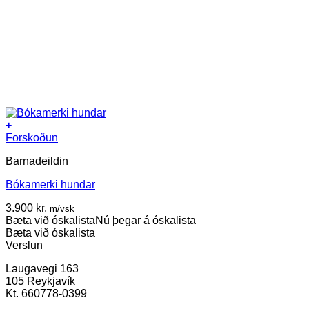
+
Forskoðun
Barnadeildin
Bókamerki hundar
3.900
kr.
m/vsk
Bæta við óskalista
Nú þegar á óskalista
Bæta við óskalista
Verslun
Laugavegi 163
105 Reykjavík
Kt. 660778-0399