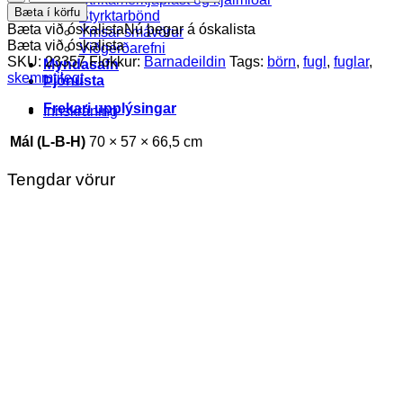
fugl
Bæta í körfu
Styrktarbönd
(stærri)
Bæta við óskalista
Nú þegar á óskalista
Ýmsar smávörur
-
Bæta við óskalista
Viðgerðarefni
hvítur
SKU:
23357
Flokkur:
Barnadeildin
Tags:
börn
,
fugl
,
fuglar
,
Myndasafn
quantity
skemmtilegt
Þjónusta
Frekari upplýsingar
Innskráning
Mál (L-B-H)
70 × 57 × 66,5 cm
Tengdar vörur