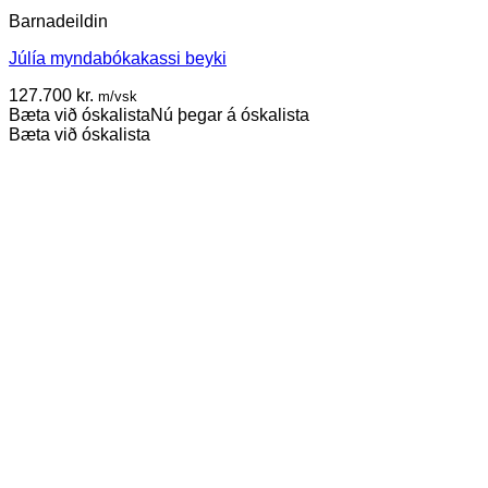
Barnadeildin
Júlía myndabókakassi beyki
127.700
kr.
m/vsk
Bæta við óskalista
Nú þegar á óskalista
Bæta við óskalista