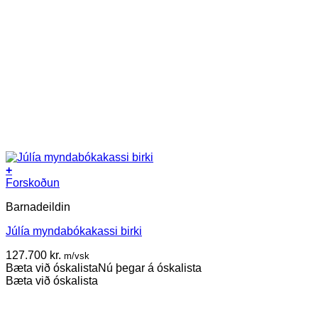
+
Forskoðun
Barnadeildin
Júlía myndabókakassi birki
127.700
kr.
m/vsk
Bæta við óskalista
Nú þegar á óskalista
Bæta við óskalista