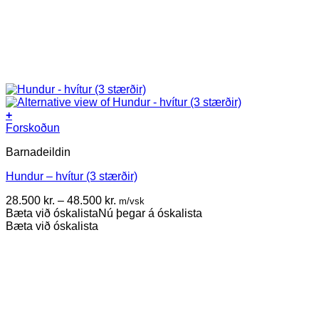
+
This
Forskoðun
product
Barnadeildin
has
multiple
Hundur – hvítur (3 stærðir)
variants.
The
Price
28.500
kr.
–
48.500
kr.
m/vsk
options
range:
Bæta við óskalista
Nú þegar á óskalista
may
28.500 kr.
Bæta við óskalista
be
through
chosen
48.500 kr.
on
the
product
page