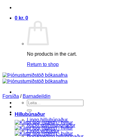
Skip
to
0
kr.
0
content
No products in the cart.
Return to shop
Forsíða
/
Barnadeildin
Search
for:
Hillubúnaður
Lingo hillubúnaður
60/30 stálhillubúnaður
Lingo viðbætur
Bogadreginn hillubúnaður