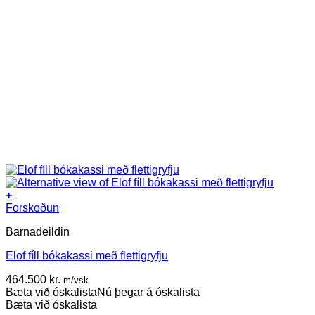
+
Forskoðun
Barnadeildin
Elof fíll bókakassi með flettigryfju
464.500
kr.
m/vsk
Bæta við óskalista
Nú þegar á óskalista
Bæta við óskalista