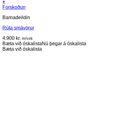
+
Forskoðun
Barnadeildin
Rúta smávörur
4.900
kr.
m/vsk
Bæta við óskalista
Nú þegar á óskalista
Bæta við óskalista