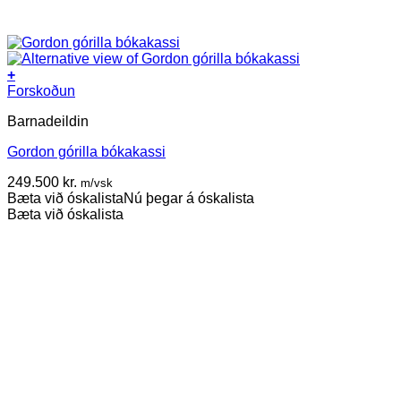
+
Forskoðun
Barnadeildin
Gordon górilla bókakassi
249.500
kr.
m/vsk
Bæta við óskalista
Nú þegar á óskalista
Bæta við óskalista