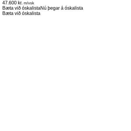
47.600
kr.
m/vsk
Bæta við óskalista
Nú þegar á óskalista
Bæta við óskalista