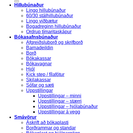
Hillubúnaður
Lingo hillubúnaður
60/30 stálhillubúnaður
Lingo viðbætur
Bogadreginn hillubúnaður
Ordrup tímaritaskápur
Bókasafnsbúnaður
Afgreiðsluborð og skrifborð
Barnadeildin
Borð
Bókakassar
Bókavagnar
Hjól
Kick step / fílafótur
Skilakassar
Sófar og sæti
Uppstillingar
Uppstillingar – minni
Uppstillingar – stærri
Uppstillingar – hjólabúnaður
Uppstillingar á vegg
Smávörur
Áskrift að bókaplasti
Borðrammar og standar