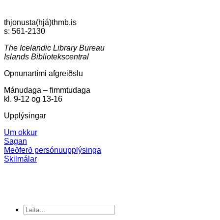
thjonusta(hjá)thmb.is
s: 561-2130
The Icelandic Library Bureau
Islands Bibliotekscentral
Opnunartími afgreiðslu
Mánudaga – fimmtudaga
kl. 9-12 og 13-16
Upplýsingar
Um okkur
Sagan
Meðferð persónuupplýsinga
Skilmálar
Search
for: