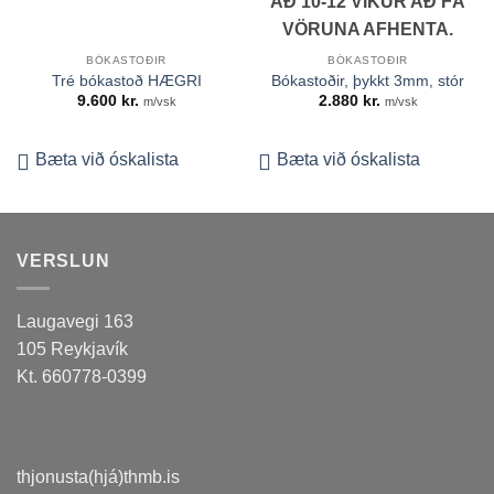
AÐ 10-12 VIKUR AÐ FÁ
VÖRUNA AFHENTA.
BÓKASTOÐIR
BÓKASTOÐIR
Tré bókastoð HÆGRI
Bókastoðir, þykkt 3mm, stór
9.600
kr.
2.880
kr.
m/vsk
m/vsk
Bæta við óskalista
Bæta við óskalista
VERSLUN
Laugavegi 163
105 Reykjavík
Kt. 660778-0399
thjonusta(hjá)thmb.is