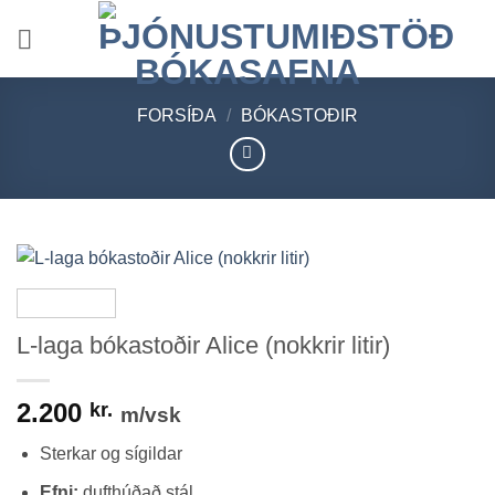
Skip
to
content
FORSÍÐA
/
BÓKASTOÐIR
L-laga bókastoðir Alice (nokkrir litir)
2.200
kr.
m/vsk
Sterkar og sígildar
Efni:
dufthúðað stál