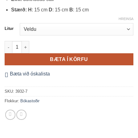
Stærð:
H
: 15 cm
D
: 15 cm
B
: 15 cm
HREINSA
Litur
L-laga bókastoðir Alice (nokkrir litir) quantity
BÆTA Í KÖRFU
Bæta við óskalista
SKU:
3932-7
Flokkur:
Bókastoðir