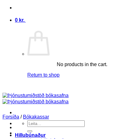
Skip
to
content
0
kr.
0
No products in the cart.
Return to shop
Forsíða
/
Bókakassar
Search
for:
Hillubúnaður