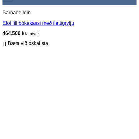
Barnadeildin
Elof fíll bókakassi með flettigryfju
464.500
kr.
m/vsk
Bæta við óskalista