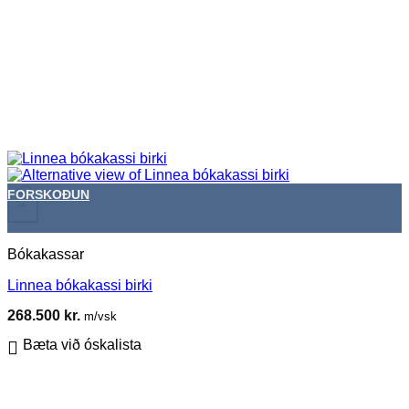
FORSKOÐUN
+
Bókakassar
Linnea bókakassi birki
268.500
kr.
m/vsk
Bæta við óskalista