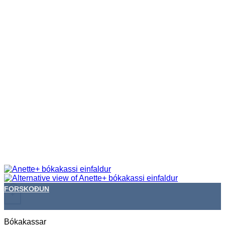
FORSKOÐUN
+
Bókakassar