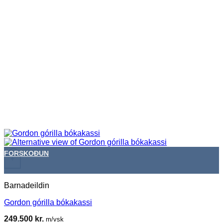
FORSKOÐUN
+
Barnadeildin
Gordon górilla bókakassi
249.500
kr.
m/vsk