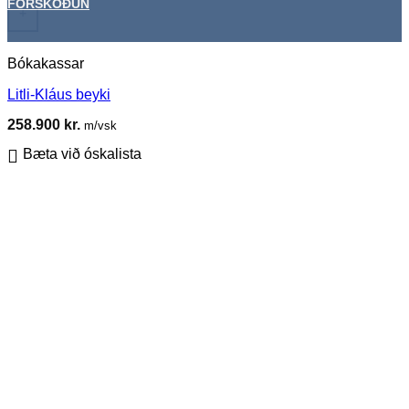
FORSKOÐUN
+
Bókakassar
Litli-Kláus beyki
258.900
kr.
m/vsk
Bæta við óskalista