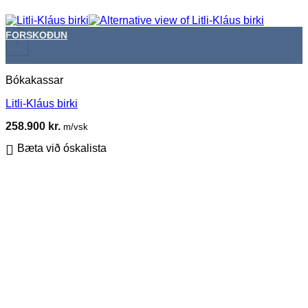
FORSKOÐUN
+
Bókakassar
Litli-Kláus birki
258.900
kr.
m/vsk
Bæta við óskalista