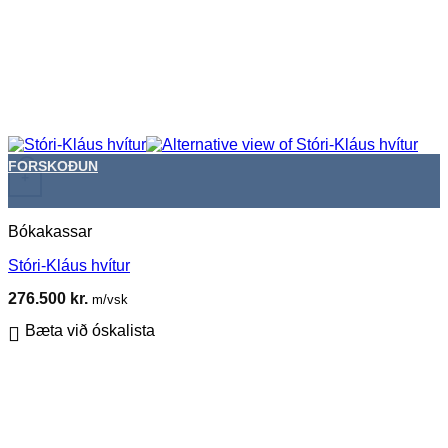
FORSKOÐUN
+
Bókakassar
Stóri-Kláus hvítur
276.500
kr.
m/vsk
Bæta við óskalista