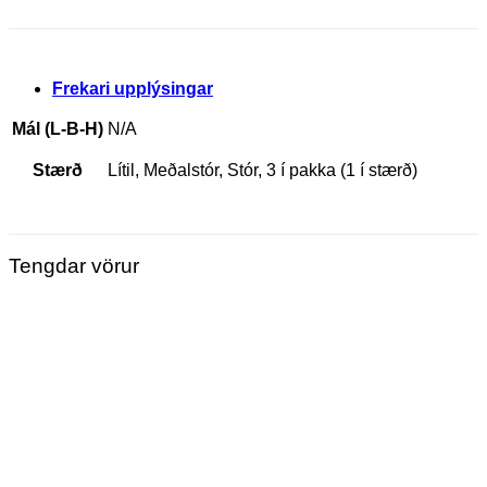
Frekari upplýsingar
Mál (L-B-H)
N/A
Stærð
Lítil, Meðalstór, Stór, 3 í pakka (1 í stærð)
Tengdar vörur