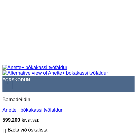
FORSKOÐUN
+
Barnadeildin
Anette+ bókakassi tvöfaldur
599.200
kr.
m/vsk
Bæta við óskalista