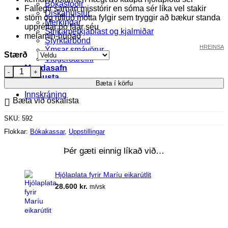
Bókastoðir
362.500 kr.
Fallegir saman misstórir en sóma sér líka vel stakir
Diskahulstur
stöm og riffluð motta fylgir sem tryggir að bækur standa
Merkingar
uppréttar þó fáar séu
Strikamerkjaplast og kjalmiðar
melamín-húðað
Styrktarbönd
HREINSA
Ýmsar smávörur
Stærð
Viðgerðarefni
Myndasafn
María bókakassi/uppstilling eik (3 stærðir) quantity
Þjónusta
Bæta í körfu
Innskráning
Bæta við óskalista
SKU:
592
Flokkar:
Bókakassar
,
Uppstillingar
Þér gæti einnig líkað við…
Hjólaplata fyrir Maríu eikarútlit
28.600
kr.
m/vsk