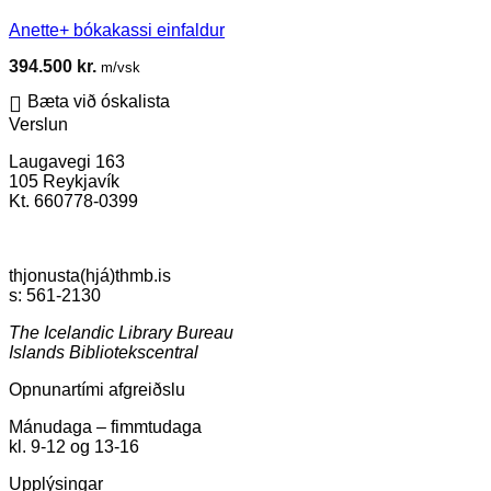
Anette+ bókakassi einfaldur
394.500
kr.
m/vsk
Bæta við óskalista
Verslun
Laugavegi 163
105 Reykjavík
Kt. 660778-0399
thjonusta(hjá)thmb.is
s: 561-2130
The Icelandic Library Bureau
Islands Bibliotekscentral
Opnunartími afgreiðslu
Mánudaga – fimmtudaga
kl. 9-12 og 13-16
Upplýsingar