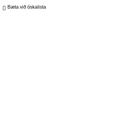
Bæta við óskalista