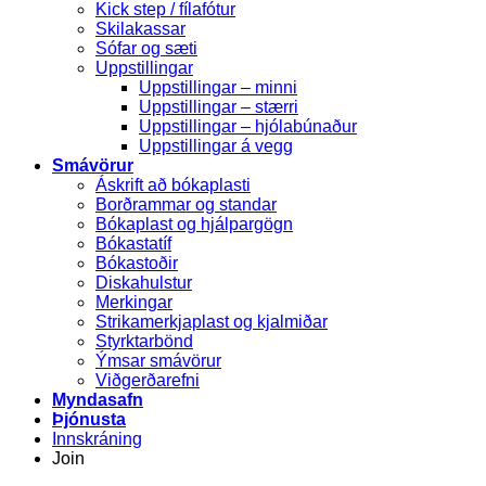
Kick step / fílafótur
Skilakassar
Sófar og sæti
Uppstillingar
Uppstillingar – minni
Uppstillingar – stærri
Uppstillingar – hjólabúnaður
Uppstillingar á vegg
Smávörur
Áskrift að bókaplasti
Borðrammar og standar
Bókaplast og hjálpargögn
Bókastatíf
Bókastoðir
Diskahulstur
Merkingar
Strikamerkjaplast og kjalmiðar
Styrktarbönd
Ýmsar smávörur
Viðgerðarefni
Myndasafn
Þjónusta
Innskráning
Join