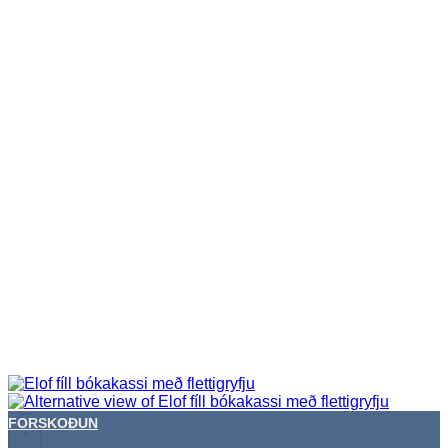
FORSKOÐUN
+