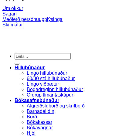
Um okkur
Sagan
Meðferð persónuupplýsinga
Skilmálar
Search
for:
Hillubúnaður
Lingo hillubúnaður
60/30 stálhillubúnaður
Lingo viðbætur
Bogadreginn hillubúnaður
Ordrup tímaritaskápur
Bókasafnsbúnaður
Afgreiðsluborð og skrifborð
Barnadeildin
Borð
Bókakassar
Bókavagnar
Hjól