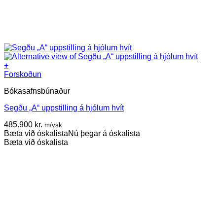
+
Forskoðun
Bókasafnsbúnaður
Segðu „A“ uppstilling á hjólum hvít
485.900
kr.
m/vsk
Bæta við óskalista
Nú þegar á óskalista
Bæta við óskalista