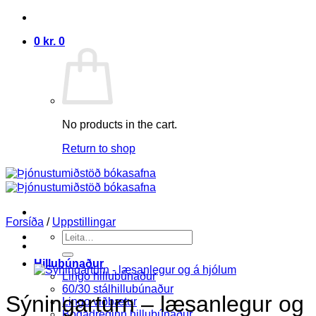
Skip
to
0
kr.
0
content
No products in the cart.
Return to shop
Forsíða
/
Uppstillingar
Search
for:
Hillubúnaður
Lingo hillubúnaður
60/30 stálhillubúnaður
Sýningarturn – læsanlegur og
Lingo viðbætur
Bogadreginn hillubúnaður