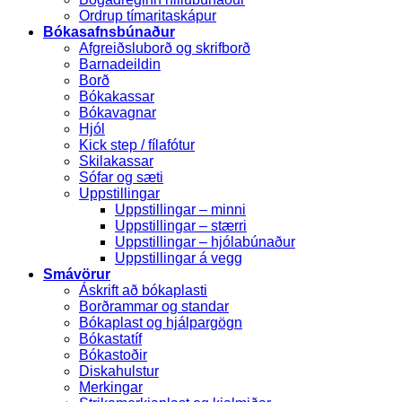
Ordrup tímaritaskápur
Bókasafnsbúnaður
Afgreiðsluborð og skrifborð
Barnadeildin
Borð
Bókakassar
Bókavagnar
Hjól
Kick step / fílafótur
Skilakassar
Sófar og sæti
Uppstillingar
Uppstillingar – minni
Uppstillingar – stærri
Uppstillingar – hjólabúnaður
Uppstillingar á vegg
Smávörur
Áskrift að bókaplasti
Borðrammar og standar
Bókaplast og hjálpargögn
Bókastatíf
Bókastoðir
Diskahulstur
Merkingar