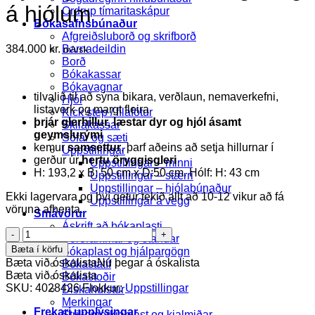
á hjólum
Ordrup tímaritaskápur
Bókasafnsbúnaður
Afgreiðsluborð og skrifborð
384.000
kr.
Barnadeildin
m/vsk
Borð
Bókakassar
Bókavagnar
tilvalið til að sýna bikara, verðlaun, nemaverkefni,
Hjól
listaverk og margt fleira
Kick step / fílafótur
þrjár glerhillur, læstar dyr og hjól ásamt
Skilakassar
geymslurými
Sófar og sæti
kemur
samsettur
, þarf aðeins að setja hillurnar í
Uppstillingar
gerður úr
hertu öryggisgleri
Uppstillingar – minni
H: 193,2 x B: 50 cm x D:50 cm. Hólf: H: 43 cm
Uppstillingar – stærri
Uppstillingar – hjólabúnaður
Ekki lagervara og því getur tekið allt að 10-12 vikur að fá
Uppstillingar á vegg
vöruna afhenta.
Smávörur
Áskrift að bókaplasti
Sýningarturn
Borðrammar og standar
-
Bæta í körfu
Bókaplast og hjálpargögn
læsanlegur
Bæta við óskalista
Nú þegar á óskalista
Bókastatíf
og
Bæta við óskalista
Bókastoðir
á
SKU:
4028426
Flokkur:
Uppstillingar
Diskahulstur
hjólum
Merkingar
quantity
Frekari upplýsingar
Strikamerkjaplast og kjalmiðar