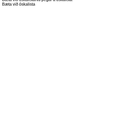
Bæta við óskalista