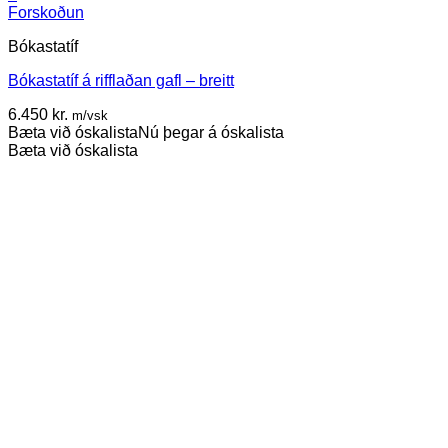
Forskoðun
Bókastatíf
Bókastatíf á rifflaðan gafl – breitt
6.450
kr.
m/vsk
Bæta við óskalista
Nú þegar á óskalista
Bæta við óskalista