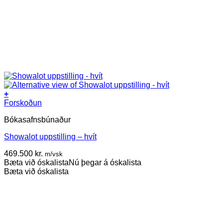
+
Forskoðun
Bókasafnsbúnaður
Showalot uppstilling – hvít
469.500
kr.
m/vsk
Bæta við óskalista
Nú þegar á óskalista
Bæta við óskalista