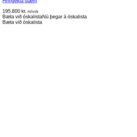
Hringekja stærri
195.800
kr.
m/vsk
Bæta við óskalista
Nú þegar á óskalista
Bæta við óskalista