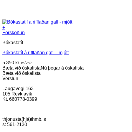
+
Forskoðun
Bókastatíf
Bókastatíf á rifflaðan gafl – mjótt
5.350
kr.
m/vsk
Bæta við óskalista
Nú þegar á óskalista
Bæta við óskalista
Verslun
Laugavegi 163
105 Reykjavík
Kt. 660778-0399
thjonusta(hjá)thmb.is
s: 561-2130