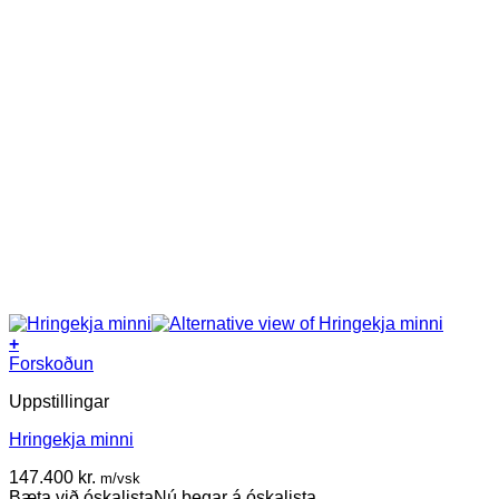
+
Forskoðun
Uppstillingar
Hringekja minni
147.400
kr.
m/vsk
Bæta við óskalista
Nú þegar á óskalista