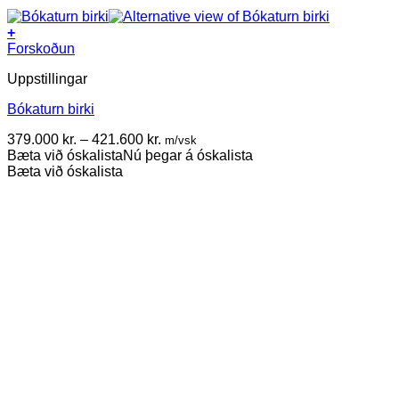
+
This
Forskoðun
product
Uppstillingar
has
multiple
Bókaturn birki
variants.
The
Price
379.000
kr.
–
421.600
kr.
m/vsk
options
range:
Bæta við óskalista
Nú þegar á óskalista
may
379.000 kr.
Bæta við óskalista
be
through
chosen
421.600 kr.
on
the
product
page