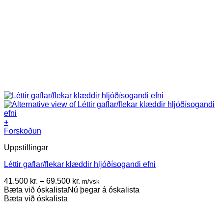
+
This
Forskoðun
product
Uppstillingar
has
multiple
Léttir gaflar/flekar klæddir hljóðísogandi efni
variants.
The
Price
41.500
kr.
–
69.500
kr.
m/vsk
options
range:
Bæta við óskalista
Nú þegar á óskalista
may
41.500 kr.
Bæta við óskalista
be
through
chosen
69.500 kr.
on