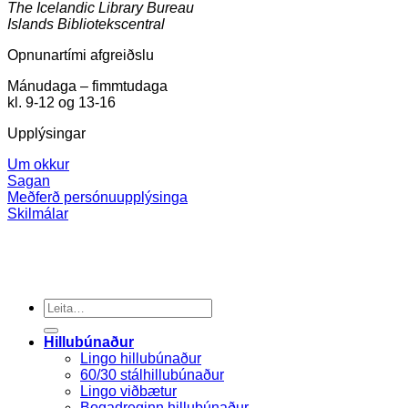
The Icelandic Library Bureau
Islands Bibliotekscentral
Opnunartími afgreiðslu
Mánudaga – fimmtudaga
kl. 9-12 og 13-16
Upplýsingar
Um okkur
Sagan
Meðferð persónuupplýsinga
Skilmálar
Search
for:
Hillubúnaður
Lingo hillubúnaður
60/30 stálhillubúnaður
Lingo viðbætur
Bogadreginn hillubúnaður