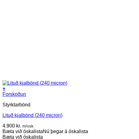
+
This
Forskoðun
product
Styrktarbönd
has
multiple
Lituð kjalbönd (240 micron)
variants.
The
4.900
kr.
m/vsk
options
Bæta við óskalista
Nú þegar á óskalista
may
Bæta við óskalista
be