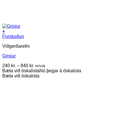
+
This
Forskoðun
product
Viðgerðarefni
has
multiple
Grisjur
variants.
The
Price
240
kr.
–
840
kr.
m/vsk
options
range:
Bæta við óskalista
Nú þegar á óskalista
may
240 kr.
Bæta við óskalista
be
through
chosen
840 kr.
on
the
product
page