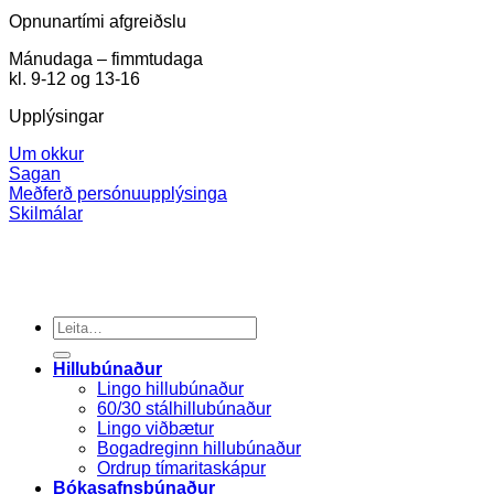
Opnunartími afgreiðslu
Mánudaga – fimmtudaga
kl. 9-12 og 13-16
Upplýsingar
Um okkur
Sagan
Meðferð persónuupplýsinga
Skilmálar
Search
for:
Hillubúnaður
Lingo hillubúnaður
60/30 stálhillubúnaður
Lingo viðbætur
Bogadreginn hillubúnaður
Ordrup tímaritaskápur
Bókasafnsbúnaður