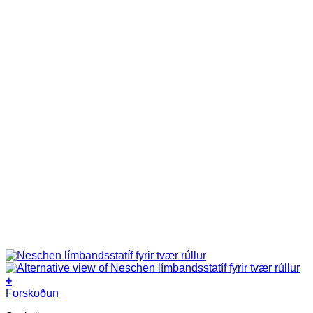
+
Forskoðun