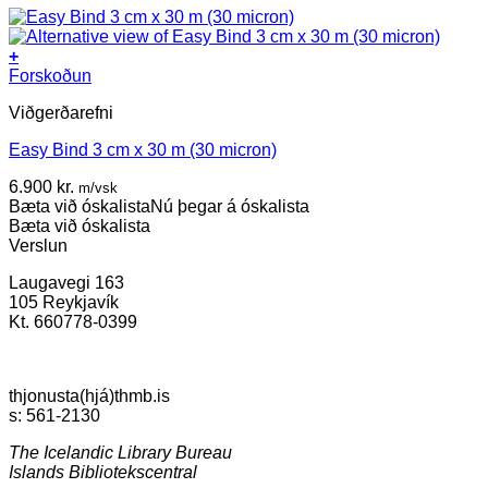
+
Forskoðun
Viðgerðarefni
Easy Bind 3 cm x 30 m (30 micron)
6.900
kr.
m/vsk
Bæta við óskalista
Nú þegar á óskalista
Bæta við óskalista
Verslun
Laugavegi 163
105 Reykjavík
Kt. 660778-0399
thjonusta(hjá)thmb.is
s: 561-2130
The Icelandic Library Bureau
Islands Bibliotekscentral