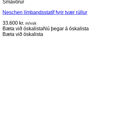
Smávörur
Neschen límbandsstatíf fyrir tvær rúllur
33.600
kr.
m/vsk
Bæta við óskalista
Nú þegar á óskalista
Bæta við óskalista