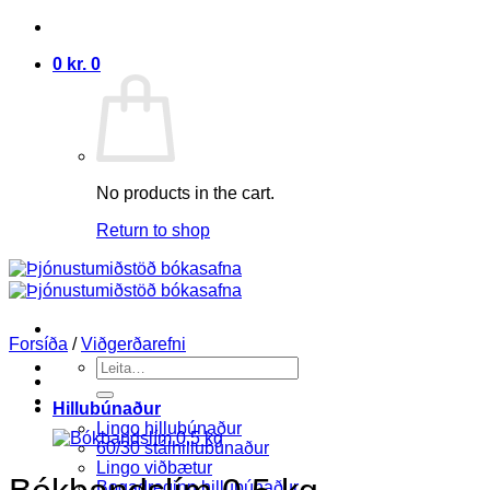
Skip
to
0
kr.
0
content
No products in the cart.
Return to shop
Forsíða
/
Viðgerðarefni
Search
for:
Hillubúnaður
Lingo hillubúnaður
60/30 stálhillubúnaður
Lingo viðbætur
Bogadreginn hillubúnaður