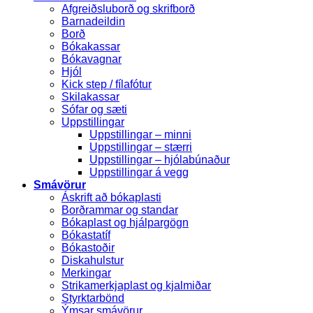
Afgreiðsluborð og skrifborð
Barnadeildin
Borð
Bókakassar
Bókavagnar
Hjól
Kick step / fílafótur
Skilakassar
Sófar og sæti
Uppstillingar
Uppstillingar – minni
Uppstillingar – stærri
Uppstillingar – hjólabúnaður
Uppstillingar á vegg
Smávörur
Áskrift að bókaplasti
Borðrammar og standar
Bókaplast og hjálpargögn
Bókastatíf
Bókastoðir
Diskahulstur
Merkingar
Strikamerkjaplast og kjalmiðar
Styrktarbönd
Ýmsar smávörur