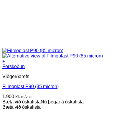
+
Forskoðun
Viðgerðarefni
Filmoplast P90 (85 micron)
1.900
kr.
m/vsk
Bæta við óskalista
Nú þegar á óskalista
Bæta við óskalista