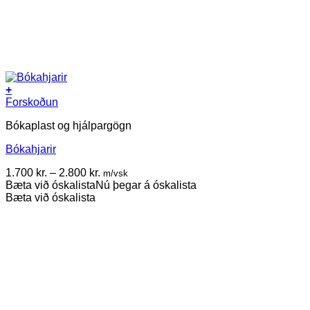
+
This
Forskoðun
product
Bókaplast og hjálpargögn
has
multiple
Bókahjarir
variants.
The
Price
1.700
kr.
–
2.800
kr.
m/vsk
options
range:
Bæta við óskalista
Nú þegar á óskalista
may
1.700 kr.
Bæta við óskalista
be
through
chosen
2.800 kr.
on
the
product
page