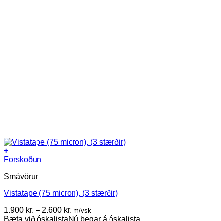
+
This
Forskoðun
product
Smávörur
has
multiple
Vistatape (75 micron), (3 stærðir)
variants.
The
Price
1.900
kr.
–
2.600
kr.
m/vsk
options
range:
Bæta við óskalista
Nú þegar á óskalista