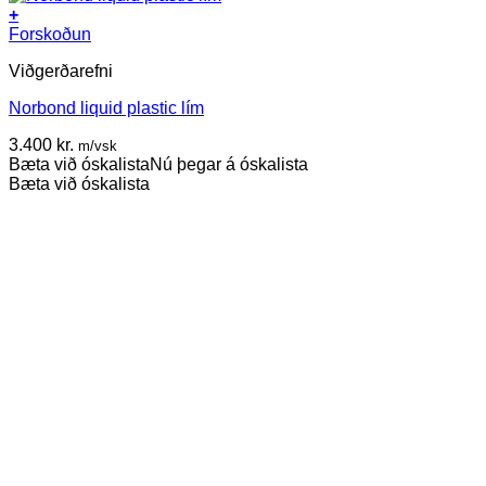
+
Forskoðun
Viðgerðarefni
Norbond liquid plastic lím
3.400
kr.
m/vsk
Bæta við óskalista
Nú þegar á óskalista
Bæta við óskalista