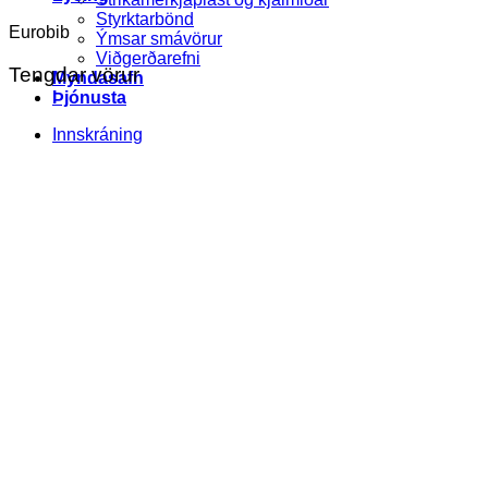
Styrktarbönd
Eurobib
Ýmsar smávörur
Viðgerðarefni
Tengdar vörur
Myndasafn
Þjónusta
Innskráning