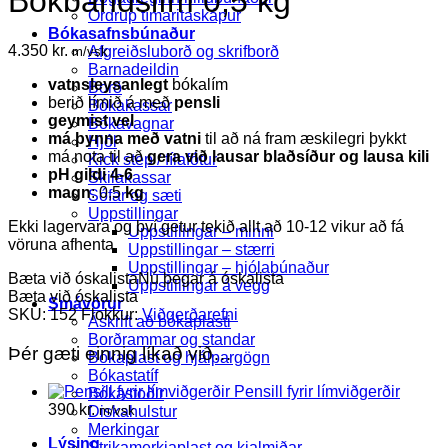
Bókbandslím 0,5 kg
Ordrup tímaritaskápur
Bókasafnsbúnaður
4.350
kr.
Afgreiðsluborð og skrifborð
m/vsk
Barnadeildin
vatnsleysanlegt
bókalím
Borð
berið límið á með
pensli
Bókakassar
geymist vel
Bókavagnar
má þynna með vatni
til að ná fram æskilegri þykkt
Hjól
má nota til að
gera við lausar blaðsíður og lausa kili
Kick step / fílafótur
pH gildi 4-6
Skilakassar
magn
: 0,5
kg
Sófar og sæti
Uppstillingar
Ekki lagervara og því getur tekið allt að 10-12 vikur að fá
Uppstillingar – minni
vöruna afhenta.
Uppstillingar – stærri
Uppstillingar – hjólabúnaður
Bæta við óskalista
Nú þegar á óskalista
Uppstillingar á vegg
Bæta við óskalista
Smávörur
SKU:
152
Flokkur:
Viðgerðarefni
Áskrift að bókaplasti
Borðrammar og standar
Þér gæti einnig líkað við…
Bókaplast og hjálpargögn
Bókastatíf
Pensill fyrir límviðgerðir
Bókastoðir
390
kr.
Diskahulstur
m/vsk
Merkingar
Lýsing
Strikamerkjaplast og kjalmiðar