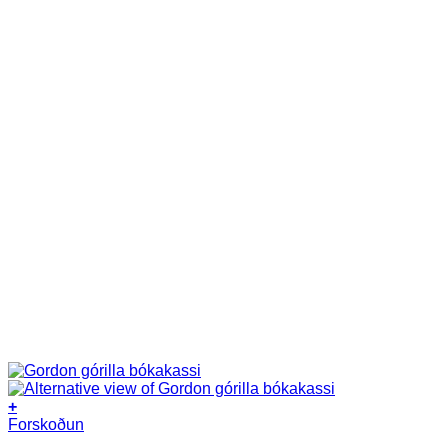
+
Forskoðun