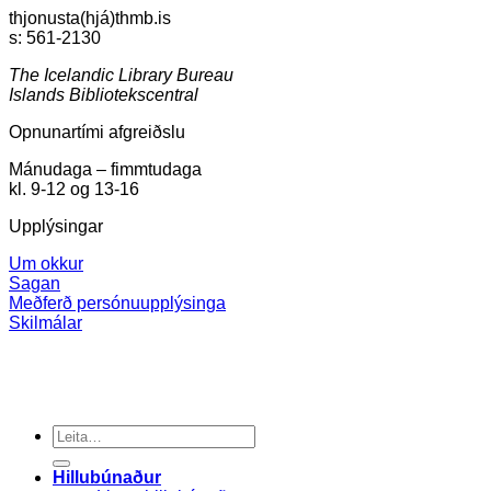
thjonusta(hjá)thmb.is
s: 561-2130
The Icelandic Library Bureau
Islands Bibliotekscentral
Opnunartími afgreiðslu
Mánudaga – fimmtudaga
kl. 9-12 og 13-16
Upplýsingar
Um okkur
Sagan
Meðferð persónuupplýsinga
Skilmálar
Search
for:
Hillubúnaður