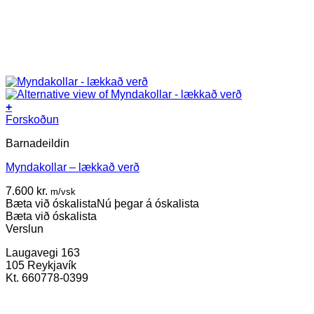
+
This
Forskoðun
product
Barnadeildin
has
multiple
Myndakollar – lækkað verð
variants.
The
7.600
kr.
m/vsk
options
Bæta við óskalista
Nú þegar á óskalista
may
Bæta við óskalista
be
Verslun
chosen
on
Laugavegi 163
the
105 Reykjavík
product
Kt. 660778-0399
page