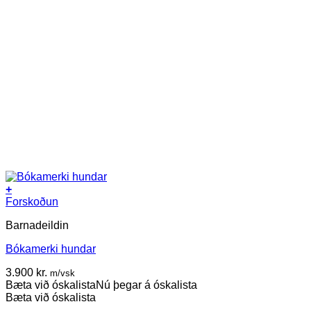
+
Forskoðun
Barnadeildin
Bókamerki hundar
3.900
kr.
m/vsk
Bæta við óskalista
Nú þegar á óskalista
Bæta við óskalista