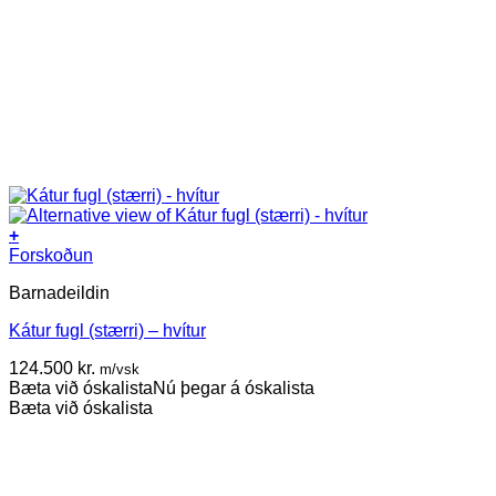
+
Forskoðun
Barnadeildin
Kátur fugl (stærri) – hvítur
124.500
kr.
m/vsk
Bæta við óskalista
Nú þegar á óskalista
Bæta við óskalista