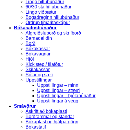
Lingo hillubúnaður
60/30 stálhillubúnaður
Lingo viðbætur
Bogadreginn hillubúnaður
Ordrup tímaritaskápur
Bókasafnsbúnaður
Afgreiðsluborð og skrifborð
Barnadeildin
Borð
Bókakassar
Bókavagnar
Hjól
Kick step / fílafótur
Skilakassar
Sófar og sæti
Uppstillingar
Uppstillingar – minni
Uppstillingar – stærri
Uppstillingar – hjólabúnaður
Uppstillingar á vegg
Smávörur
Áskrift að bókaplasti
Borðrammar og standar
Bókaplast og hjálpargögn
Bókastatíf