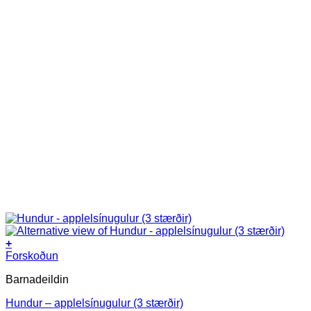
+
This
Forskoðun
product
Barnadeildin
has
multiple
Hundur – applelsínugulur (3 stærðir)
variants.