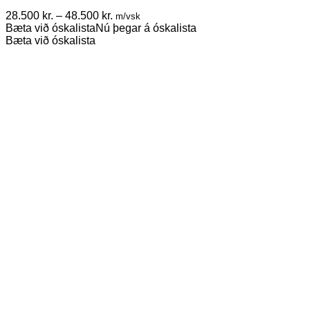
The
Price
28.500
kr.
–
48.500
kr.
m/vsk
options
range:
Bæta við óskalista
Nú þegar á óskalista
may
28.500 kr.
Bæta við óskalista
be
through
chosen
48.500 kr.
on
the
product
page