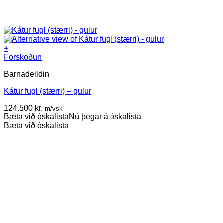
+
Forskoðun
Barnadeildin
Kátur fugl (stærri) – gulur
124.500
kr.
m/vsk
Bæta við óskalista
Nú þegar á óskalista
Bæta við óskalista