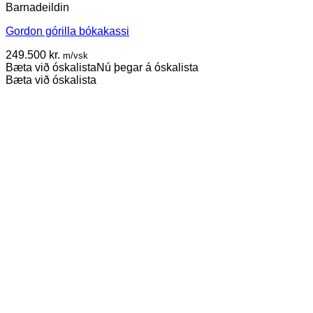
Barnadeildin
Gordon górilla bókakassi
249.500
kr.
m/vsk
Bæta við óskalista
Nú þegar á óskalista
Bæta við óskalista