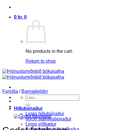
Skip
to
0
kr.
0
content
No products in the cart.
Return to shop
Forsíða
/
Barnadeildin
Search
for:
Hillubúnaður
Lingo hillubúnaður
60/30 stálhillubúnaður
Lingo viðbætur
Bogadreginn hillubúnaður