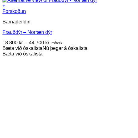
+
This
Forskoðun
product
Barnadeildin
has
multiple
Frauðdýr – Norræn dýr
variants.
The
Price
18.800
kr.
–
44.700
kr.
m/vsk
options
range:
Bæta við óskalista
Nú þegar á óskalista
may
18.800 kr.
Bæta við óskalista
be
through
chosen
44.700 kr.
on
the
product
page