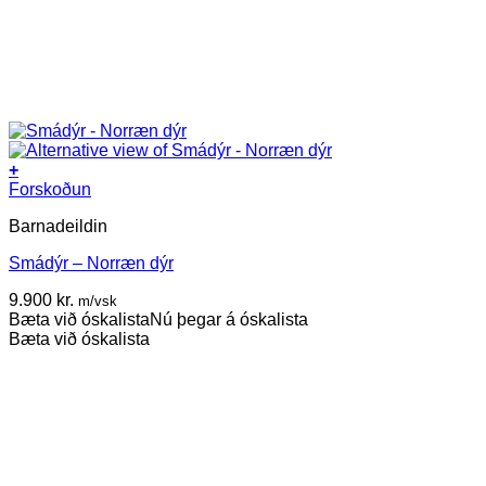
+
Forskoðun
Barnadeildin
Smádýr – Norræn dýr
9.900
kr.
m/vsk
Bæta við óskalista
Nú þegar á óskalista
Bæta við óskalista