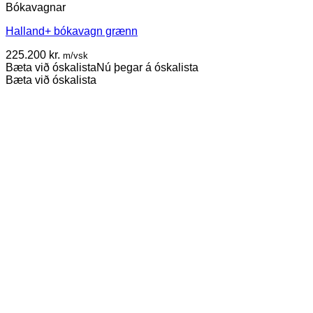
Bókavagnar
Halland+ bókavagn grænn
225.200
kr.
m/vsk
Bæta við óskalista
Nú þegar á óskalista
Bæta við óskalista