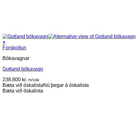
+
This
Forskoðun
product
Bókavagnar
has
multiple
Gotland bókavagn
variants.
The
238.800
kr.
m/vsk
options
Bæta við óskalista
Nú þegar á óskalista
may
Bæta við óskalista
be
chosen
on
the
product
page