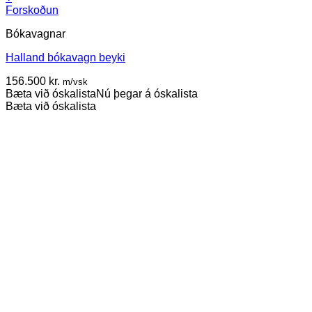
Forskoðun
Bókavagnar
Halland bókavagn beyki
156.500
kr.
m/vsk
Bæta við óskalista
Nú þegar á óskalista
Bæta við óskalista