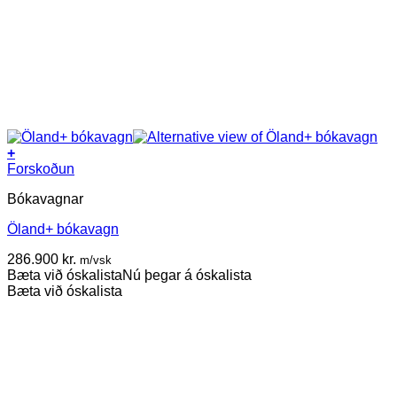
+
This
Forskoðun
product
Bókavagnar
has
multiple
Öland+ bókavagn
variants.
The
286.900
kr.
m/vsk
options
Bæta við óskalista
Nú þegar á óskalista
may
Bæta við óskalista
be
chosen
on
the
product
page