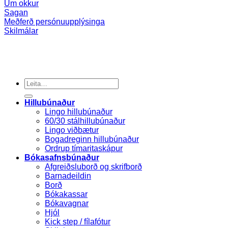
Um okkur
Sagan
Meðferð persónuupplýsinga
Skilmálar
Search
for:
Hillubúnaður
Lingo hillubúnaður
60/30 stálhillubúnaður
Lingo viðbætur
Bogadreginn hillubúnaður
Ordrup tímaritaskápur
Bókasafnsbúnaður
Afgreiðsluborð og skrifborð
Barnadeildin
Borð
Bókakassar
Bókavagnar
Hjól
Kick step / fílafótur