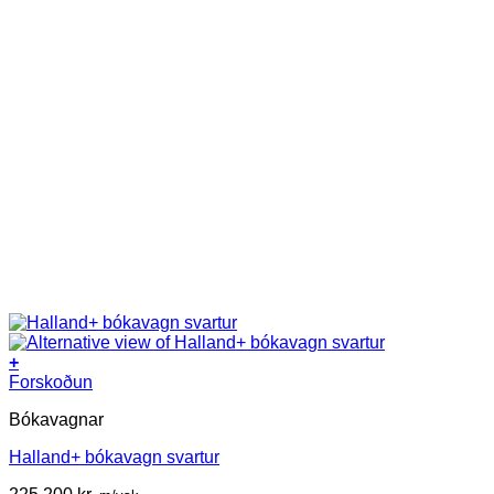
+
Forskoðun
Bókavagnar
Halland+ bókavagn svartur