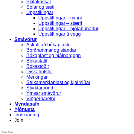
Skilakassar
Sófar og sæti
Uppstillingar
Uppstillingar – minni
Uppstillingar – stærri
Uppstillingar – hjólabúnaður
Uppstillingar á vegg
Smávörur
Áskrift að bókaplasti
Borðrammar og standar
Bókaplast og hjálpargögn
Bókastatíf
Bókastoðir
Diskahulstur
Merkingar
Strikamerkjaplast og kjalmiðar
Styrktarbönd
Ýmsar smávörur
Viðgerðarefni
Myndasafn
Þjónusta
Innskráning
Join