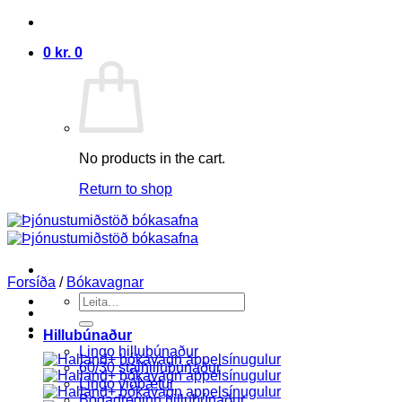
Skip
to
0
kr.
0
content
No products in the cart.
Return to shop
Forsíða
/
Bókavagnar
Search
for:
Hillubúnaður
Lingo hillubúnaður
60/30 stálhillubúnaður
Lingo viðbætur
Bogadreginn hillubúnaður