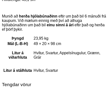
Munið að
herða hjólabúnaðinn
eftir um það bil 6 mánuði frá
kaupum. Við mælum einnig með því að athuga
hjólabúnaðinn um það bil
einu sinni á ári
eftir það og herða
ef þörf þykir.
Þyngd
23,95 kg
Mál (L-B-H)
49 × 20 × 98 cm
Litur á
Hvítur, Svartur, Appelsínugulur, Grænn,
viðarhluta
Grár
Litur á stálhluta
Hvítur, Svartur
Tengdar vörur