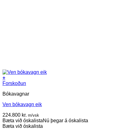
+
Forskoðun
Bókavagnar
Ven bókavagn eik
224.800
kr.
m/vsk
Bæta við óskalista
Nú þegar á óskalista
Bæta við óskalista