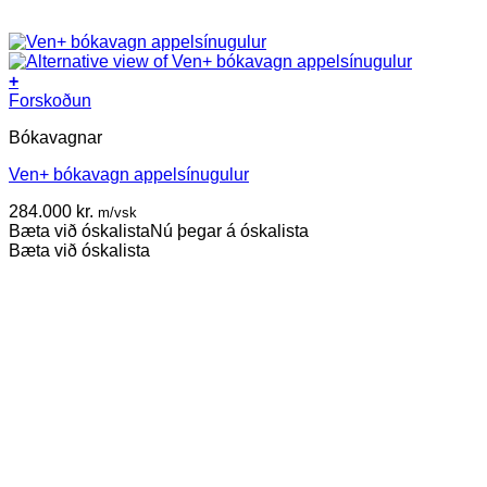
+
Forskoðun
Bókavagnar
Ven+ bókavagn appelsínugulur
284.000
kr.
m/vsk
Bæta við óskalista
Nú þegar á óskalista
Bæta við óskalista