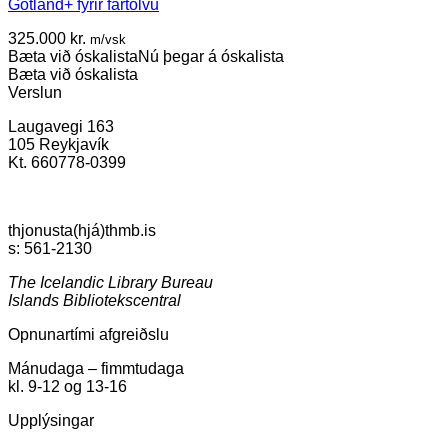
Gotland+ fyrir fartölvu
325.000
kr.
m/vsk
Bæta við óskalista
Nú þegar á óskalista
Bæta við óskalista
Verslun
Laugavegi 163
105 Reykjavík
Kt. 660778-0399
thjonusta(hjá)thmb.is
s: 561-2130
The Icelandic Library Bureau
Islands Bibliotekscentral
Opnunartími afgreiðslu
Mánudaga – fimmtudaga
kl. 9-12 og 13-16
Upplýsingar