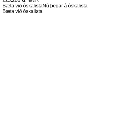
225.200
kr.
m/vsk
Bæta við óskalista
Nú þegar á óskalista
Bæta við óskalista