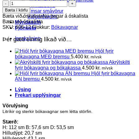
Halland+
Styrktarbönd
bókavagn
Bæta í körfu
Ýmsar smávörur
appelsínugulur
Bæta við óskalista
Nú þegar á óskalista
Viðgerðarefni
quantity
Bæta við óskalista
Myndasafn
SKU:
606-12
Flokkur:
Bókavagnar
Þjónusta
Innskráning
Þér gæti einnig líkað við…
Hjól fyrir
bókavagna MEÐ bremsu
5.400
kr.
m/vsk
Akrýlskilti
fyrir bókavagna og bókakassa
4.500
kr.
m/vsk
Hjól fyrir bókavagna
ÁN bremsu
4.500
kr.
m/vsk
Lýsing
Frekari upplýsingar
Vörulýsing
Litríkir og sterkir bókavagnar sem létta störfin.
Stærð:
H: 112 sm B: 57,6 sm D: 53,5 sm
Hilludýpt: 20,7 sm
Hillulengd: 43,1 sm