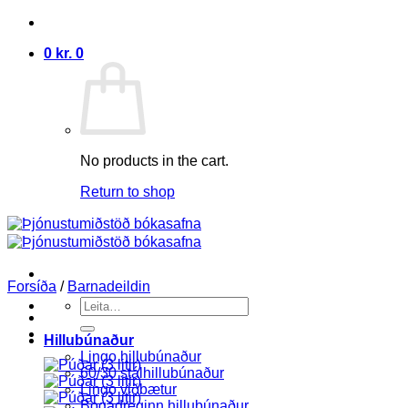
Skip
to
0
kr.
0
content
No products in the cart.
Return to shop
Forsíða
/
Barnadeildin
Search
for:
Hillubúnaður
Lingo hillubúnaður
60/30 stálhillubúnaður
Lingo viðbætur
Bogadreginn hillubúnaður