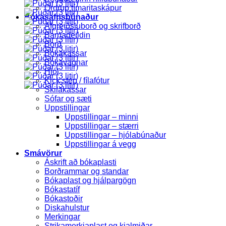
Ordrup tímaritaskápur
Bókasafnsbúnaður
Afgreiðsluborð og skrifborð
Barnadeildin
Borð
Bókakassar
Bókavagnar
Hjól
Kick step / fílafótur
Skilakassar
Sófar og sæti
Uppstillingar
Uppstillingar – minni
Uppstillingar – stærri
Uppstillingar – hjólabúnaður
Uppstillingar á vegg
Smávörur
Áskrift að bókaplasti
Borðrammar og standar
Bókaplast og hjálpargögn
Bókastatíf
Bókastoðir
Diskahulstur
Merkingar
Strikamerkjaplast og kjalmiðar