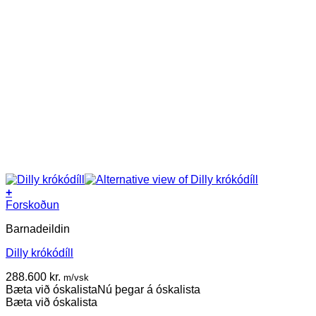
+
Forskoðun
Barnadeildin
Dilly krókódíll
288.600
kr.
m/vsk
Bæta við óskalista
Nú þegar á óskalista
Bæta við óskalista