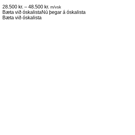
The
Price
28.500
kr.
–
48.500
kr.
m/vsk
options
range:
Bæta við óskalista
Nú þegar á óskalista
may
28.500 kr.
Bæta við óskalista
be
through
chosen
48.500 kr.
on
the
product
page