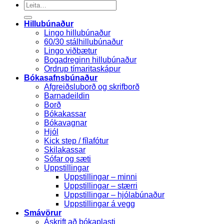
Search
for:
Hillubúnaður
Lingo hillubúnaður
60/30 stálhillubúnaður
Lingo viðbætur
Bogadreginn hillubúnaður
Ordrup tímaritaskápur
Bókasafnsbúnaður
Afgreiðsluborð og skrifborð
Barnadeildin
Borð
Bókakassar
Bókavagnar
Hjól
Kick step / fílafótur
Skilakassar
Sófar og sæti
Uppstillingar
Uppstillingar – minni
Uppstillingar – stærri
Uppstillingar – hjólabúnaður
Uppstillingar á vegg
Smávörur
Áskrift að bókaplasti