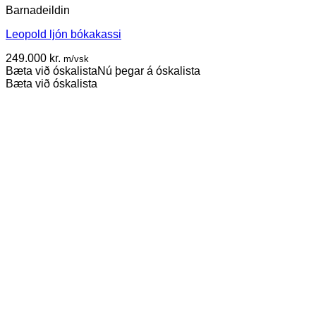
Barnadeildin
Leopold ljón bókakassi
249.000
kr.
m/vsk
Bæta við óskalista
Nú þegar á óskalista
Bæta við óskalista