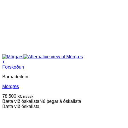
+
Forskoðun
Barnadeildin
Mörgæs
78.500
kr.
m/vsk
Bæta við óskalista
Nú þegar á óskalista
Bæta við óskalista