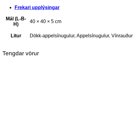
Frekari upplýsingar
Mál (L-B-
40 × 40 × 5 cm
H)
Litur
Dökk-appelsínugulur, Appelsínugulur, Vínrauður
Tengdar vörur