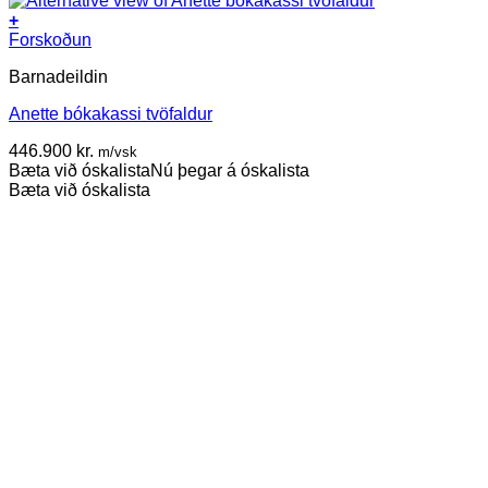
+
This
Forskoðun
product
Barnadeildin
has
multiple
Anette bókakassi tvöfaldur
variants.
The
446.900
kr.
m/vsk
options
Bæta við óskalista
Nú þegar á óskalista
may
Bæta við óskalista
be
chosen
on
the
product
page