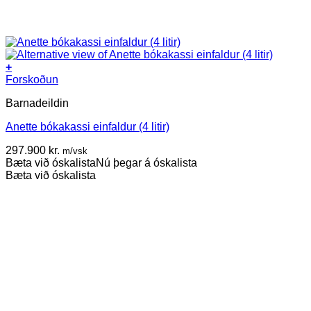
+
This
Forskoðun
product
Barnadeildin
has
multiple
Anette bókakassi einfaldur (4 litir)
variants.
The
297.900
kr.
m/vsk
options
Bæta við óskalista
Nú þegar á óskalista
may
Bæta við óskalista
be
chosen
on
the
product
page