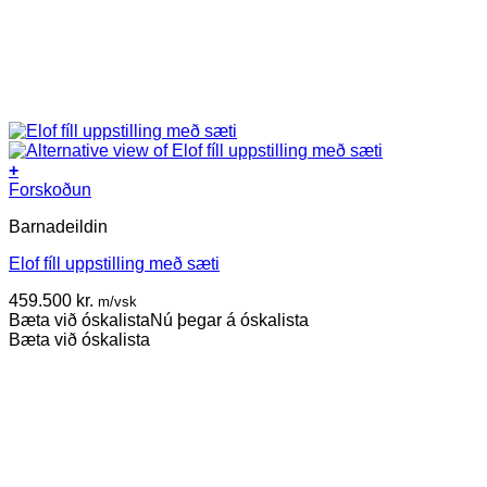
+
Forskoðun
Barnadeildin
Elof fíll uppstilling með sæti
459.500
kr.
m/vsk
Bæta við óskalista
Nú þegar á óskalista
Bæta við óskalista