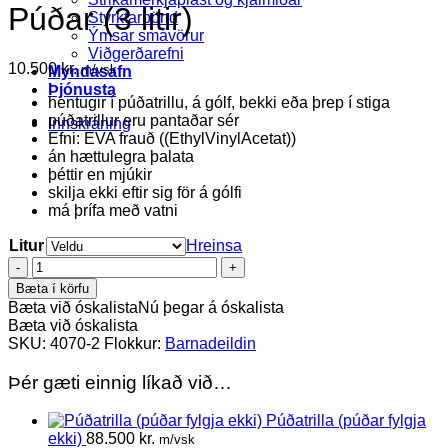
Púðar (3 litir)
Styrktarbönd
Ýmsar smávörur
Viðgerðarefni
10.500
kr.
m/vsk
Myndasafn
Þjónusta
hentugir í púðatrillu, á gólf, bekki eða þrep í stiga
púðatrillur eru pantaðar sér
Innskráning
Efni: EVA frauð ((EthylVinylAcetat))
án hættulegra þalata
þéttir en mjúkir
skilja ekki eftir sig för á gólfi
má þrífa með vatni
Litur
Hreinsa
Púðar
(3
Bæta í körfu
litir)
Bæta við óskalista
Nú þegar á óskalista
quantity
Bæta við óskalista
SKU:
4070-2
Flokkur:
Barnadeildin
Þér gæti einnig líkað við…
Púðatrilla (púðar fylgja
ekki)
88.500
kr.
m/vsk