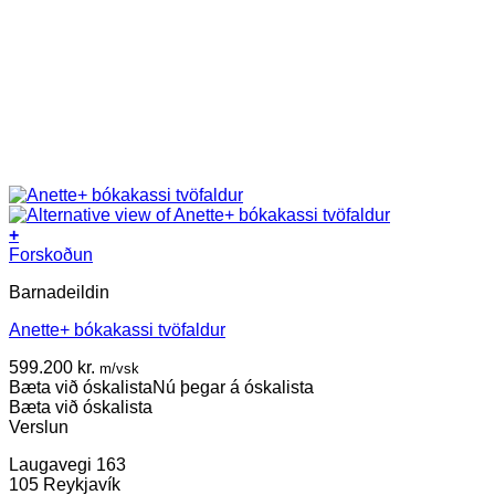
+
Forskoðun
Barnadeildin
Anette+ bókakassi tvöfaldur
599.200
kr.
m/vsk
Bæta við óskalista
Nú þegar á óskalista
Bæta við óskalista
Verslun
Laugavegi 163
105 Reykjavík