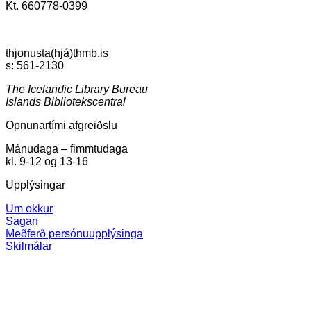
Kt. 660778-0399
thjonusta(hjá)thmb.is
s: 561-2130
The Icelandic Library Bureau
Islands Bibliotekscentral
Opnunartími afgreiðslu
Mánudaga – fimmtudaga
kl. 9-12 og 13-16
Upplýsingar
Um okkur
Sagan
Meðferð persónuupplýsinga
Skilmálar