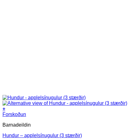
+
This
Forskoðun
product
Barnadeildin
has
multiple
Hundur – applelsínugulur (3 stærðir)
variants.