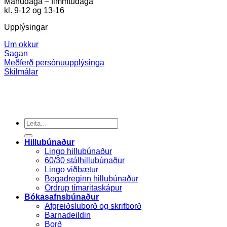
Mánudaga – fimmtudaga
kl. 9-12 og 13-16
Upplýsingar
Um okkur
Sagan
Meðferð persónuupplýsinga
Skilmálar
Search
for:
Hillubúnaður
Lingo hillubúnaður
60/30 stálhillubúnaður
Lingo viðbætur
Bogadreginn hillubúnaður
Ordrup tímaritaskápur
Bókasafnsbúnaður
Afgreiðsluborð og skrifborð
Barnadeildin
Borð