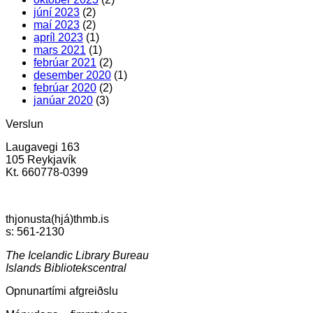
júní 2023
(2)
maí 2023
(2)
apríl 2023
(1)
mars 2021
(1)
febrúar 2021
(2)
desember 2020
(1)
febrúar 2020
(2)
janúar 2020
(3)
Verslun
Laugavegi 163
105 Reykjavík
Kt. 660778-0399
thjonusta(hjá)thmb.is
s: 561-2130
The Icelandic Library Bureau
Islands Bibliotekscentral
Opnunartími afgreiðslu