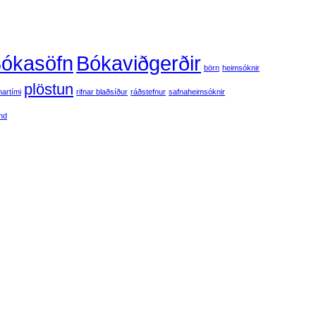
ókasöfn
Bókaviðgerðir
börn
heimsóknir
plöstun
artími
rifnar blaðsíður
ráðstefnur
safnaheimsóknir
and