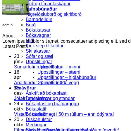
Ordrup tímaritaskápur
Bókasafnsbúnaður
Afgreiðsluborð og skrifborð
Barnadeildin
Borð
admin
Bókakassar
Bókavagnar
About
Hjól
Lorem ipsum dolor sit amet, consectetuer adipiscing elit, se
Kick step / fílafótur
Latest Posts
Skilakassar
Sófar og sæti
23
Uppstillingar
jún
Engar
Uppstillingar – minni
Sumarlokun afgreiðslu
athugasemdir
Uppstillingar – stærri
16
við
Uppstillingar – hjólabúnaður
apr
Sumarlokun
Engar
Uppstillingar á vegg
Aðalfundur 30. apríl 2026
afgreiðslu
athugasemdir
Smávörur
15
við
Áskrift að bókaplasti
des
Aðalfundur
Engar
Borðrammar og standar
Jólafrí og talning
30.
athugasemdir
Bókaplast og hjálpargögn
24
við
apríl
Bókastatíf
okt
Jólafrí
2026
Engar
Bókastoðir
Vistafoil nú fáanlegt í 50 m rúllum – enn ódýrara!
og
athugas
Diskahulstur
20
talning
við
Merkingar
okt
Vistafoil
Enga
Strikamerkjaplast og kjalmiðar
Filmoplast P: viðgerðir á rifnum blaðsíðum (myndir)