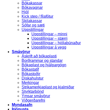
Bókakassar
Bókavagnar
Hjól
Kick step / fílafótur
Skilakassar
Sófar og sæti
Uppstillingar
Uppstillingar – minni
Uppstillingar – stærri
Uppstillingar – hjólabúnaður
Uppstillingar á vegg
Smávörur
Áskrift að bókaplasti
Borðrammar og standar
Bókaplast og hjálpargögn
Bókastatíf
Bókastoðir
Diskahulstur
Merkingar
Strikamerkjaplast og kjalmiðar
Styrktarbönd
Ýmsar smávörur
Viðgerðarefni
Myndasafn
Þjónusta