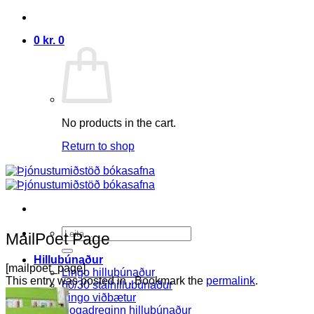
Skip
to
0
kr.
0
content
No products in the cart.
Return to shop
Search
MailPoet Page
for:
Hillubúnaður
[mailpoet_page]
Lingo hillubúnaður
This entry was posted in . Bookmark the
permalink
.
60/30 stálhillubúnaður
Lingo viðbætur
Bogadreginn hillubúnaður