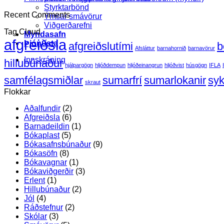
nú
athug
Styrktarbönd
Recent Comments
fáanlegt
við
Ýmsar smávörur
í
Filmo
Viðgerðarefni
Tag Cloud
50
P:
Myndasafn
afgreiðsla
m
viðger
Þjónusta
afgreiðslutími
b
Afsláttur
barnahornið
barnavörur
rúllum
á
Innskráning
–
rifnu
hillubúnaður
hjálpargögn
hljóðdempun
hljóðeinangrun
hljóðvist
húsgögn
IFLA
enn
blaðs
ódýrara!
(mynd
samfélagsmiðlar
sumarfrí
sumarlokanir
syk
skraut
Flokkar
Aðalfundir
(2)
Afgreiðsla
(6)
Barnadeildin
(1)
Bókaplast
(5)
Bókasafnsbúnaður
(9)
Bókasöfn
(8)
Bókavagnar
(1)
Bókaviðgerðir
(3)
Erlent
(1)
Hillubúnaður
(2)
Jól
(4)
Ráðstefnur
(2)
Skólar
(3)