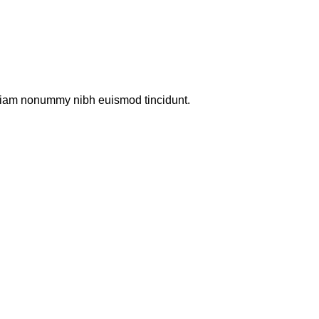
d diam nonummy nibh euismod tincidunt.
emdir
r