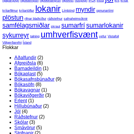
hjálpargögn
hljóðdempun
hljóðeinangrun
hljóðvist
húsgögn
IFLA
Insta
krít
krítar
lokanir
myndir
krítarfilmur
krítartöflur
Límbönd
opnunartími
plöstun
rifnar blaðsíður
ráðstefnur
safnaheimsóknir
samfélagsmiðlar
sumarfrí
sumarlokanir
skraut
umhverfisvænt
sykurreyr
talning
vefur
Vistafoil
Viðgerðarefni
Ísland
Flokkar
Aðalfundir
(2)
Afgreiðsla
(6)
Barnadeildin
(1)
Bókaplast
(5)
Bókasafnsbúnaður
(9)
Bókasöfn
(8)
Bókavagnar
(1)
Bókaviðgerðir
(3)
Erlent
(1)
Hillubúnaður
(2)
Jól
(4)
Ráðstefnur
(2)
Skólar
(3)
Smávörur
(5)
Stofnanir
(2)