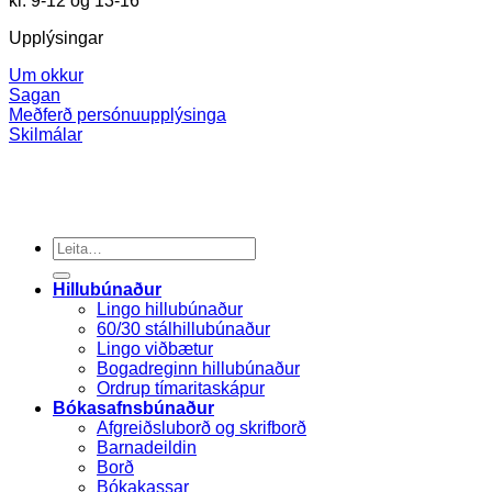
kl. 9-12 og 13-16
Upplýsingar
Um okkur
Sagan
Meðferð persónuupplýsinga
Skilmálar
Search
for:
Hillubúnaður
Lingo hillubúnaður
60/30 stálhillubúnaður
Lingo viðbætur
Bogadreginn hillubúnaður
Ordrup tímaritaskápur
Bókasafnsbúnaður
Afgreiðsluborð og skrifborð
Barnadeildin
Borð
Bókakassar