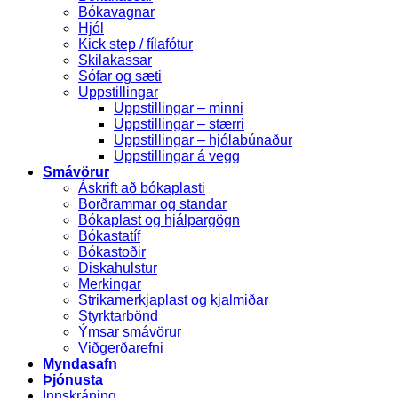
Bókavagnar
Hjól
Kick step / fílafótur
Skilakassar
Sófar og sæti
Uppstillingar
Uppstillingar – minni
Uppstillingar – stærri
Uppstillingar – hjólabúnaður
Uppstillingar á vegg
Smávörur
Áskrift að bókaplasti
Borðrammar og standar
Bókaplast og hjálpargögn
Bókastatíf
Bókastoðir
Diskahulstur
Merkingar
Strikamerkjaplast og kjalmiðar
Styrktarbönd
Ýmsar smávörur
Viðgerðarefni
Myndasafn
Þjónusta
Innskráning