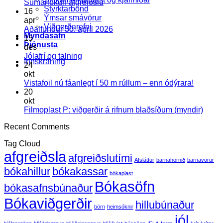
Engar
Sumarlokun afgreiðslu
Styrktarbönd
athugasemdir
16
Ýmsar smávörur
við
apr
Viðgerðarefni
Sumarlokun
Engar
Aðalfundur 30. apríl 2026
Myndasafn
afgreiðslu
athugasemdir
15
Þjónusta
við
des
Aðalfundur
Engar
Jólafrí og talning
Innskráning
30.
athugasemdir
24
við
apríl
okt
Jólafrí
2026
Engar
Vistafoil nú fáanlegt í 50 m rúllum – enn ódýrara!
og
athugas
20
talning
við
okt
Vistafoil
Enga
Filmoplast P: viðgerðir á rifnum blaðsíðum (myndir)
nú
athug
Recent Comments
fáanlegt
við
í
Filmo
Tag Cloud
50
P:
afgreiðsla
m
viðger
afgreiðslutími
Afsláttur
barnahornið
barnavörur
rúllum
á
bókahillur
bókakassar
–
rifnu
bókaplast
enn
blaðs
Bókasöfn
bókasafnsbúnaður
ódýrara!
(mynd
Bókaviðgerðir
hillubúnaður
börn
heimsóknir
jól