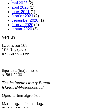
maí 2023
(2)
apríl 2023
(1)
mars 2021
(1)
febrúar 2021
(2)
desember 2020
(1)
febrúar 2020
(2)
janúar 2020
(3)
Verslun
Laugavegi 163
105 Reykjavík
Kt. 660778-0399
thjonusta(hjá)thmb.is
s: 561-2130
The Icelandic Library Bureau
Islands Bibliotekscentral
Opnunartími afgreiðslu
Mánudaga – fimmtudaga