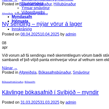
Styrktarbönd
Posted in
Bókasafnsbúnaður
,
Hillubúnaður
Ýmsar smávörur
Viðgerðarefni
Afgreiðsla
,
Bókasafnsbúnaður
,
Smávörur
Myndasafn
Þjónusta
Ný sending – nýjar vörur á lager
Innskráning
Posted on
08.04.2025
10.04.2025
by
admin
08
apr
Við vorum að fá sendingu með skemmtilegum vörum bæði stóru
sambandi ef þið viljið panta einhverjar vörur af vefnum sem ekki 
Nánar
→
Posted in
Afgreiðsla
,
Bókasafnsbúnaður
,
Smávörur
Bókasafnsbúnaður
,
Bókasöfn
Kävlinge bókasafnið í Svíþjóð – myndir
Posted on
31.03.2025
31.03.2025
by
admin