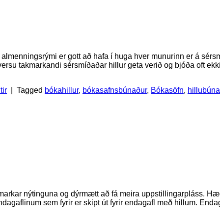
í almenningsrými er gott að hafa í huga hver munurinn er á sér
ersu takmarkandi sérsmíðaðar hillur geta verið og bjóða oft ekk
tir
|
Tagged
bókahillur
,
bókasafnsbúnaður
,
Bókasöfn
,
hillubún
arkar nýtinguna og dýrmætt að fá meira uppstillingarpláss. Hægt
agaflinum sem fyrir er skipt út fyrir endagafl með hillum. Enda