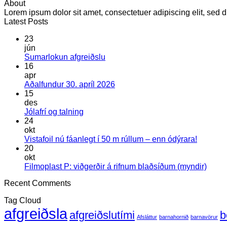
About
Lorem ipsum dolor sit amet, consectetuer adipiscing elit, se
Latest Posts
23
jún
Engar
Sumarlokun afgreiðslu
athugasemdir
16
við
apr
Sumarlokun
Engar
Aðalfundur 30. apríl 2026
afgreiðslu
athugasemdir
15
við
des
Aðalfundur
Engar
Jólafrí og talning
30.
athugasemdir
24
við
apríl
okt
Jólafrí
2026
Engar
Vistafoil nú fáanlegt í 50 m rúllum – enn ódýrara!
og
athugas
20
talning
við
okt
Vistafoil
Enga
Filmoplast P: viðgerðir á rifnum blaðsíðum (myndir)
nú
athug
Recent Comments
fáanlegt
við
í
Filmo
Tag Cloud
50
P:
afgreiðsla
m
viðger
afgreiðslutími
b
Afsláttur
barnahornið
barnavörur
rúllum
á