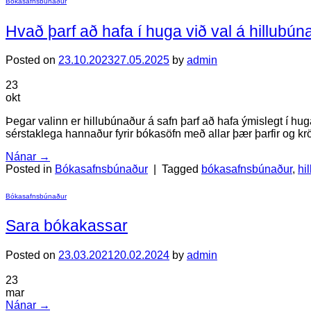
Bókasafnsbúnaður
Hvað þarf að hafa í huga við val á hillubún
Posted on
23.10.2023
27.05.2025
by
admin
23
okt
Þegar valinn er hillubúnaður á safn þarf að hafa ýmislegt í hug
sérstaklega hannaður fyrir bókasöfn með allar þær þarfir og krö
Nánar
→
Posted in
Bókasafnsbúnaður
|
Tagged
bókasafnsbúnaður
,
hi
Bókasafnsbúnaður
Sara bókakassar
Posted on
23.03.2021
20.02.2024
by
admin
23
mar
Nánar
→