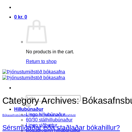
Skip
to
0
kr.
0
content
No products in the cart.
Return to shop
Search
Category Archives:
Bókasafnsb
for:
Hillubúnaður
Lingo hillubúnaður
Bókasafnsbúnaður
,
Bókasöfn
,
Hillubúnaður
,
Varahlutir
60/30 stálhillubúnaður
Lingo viðbætur
Sérsmíðaðar eða staðlaðar bókahillur?
Bogadreginn hillubúnaður