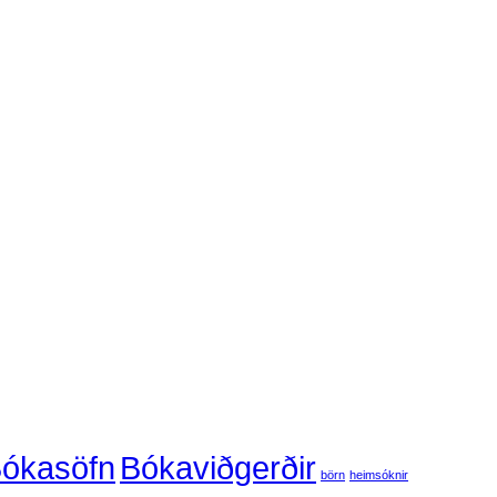
ókasöfn
Bókaviðgerðir
börn
heimsóknir