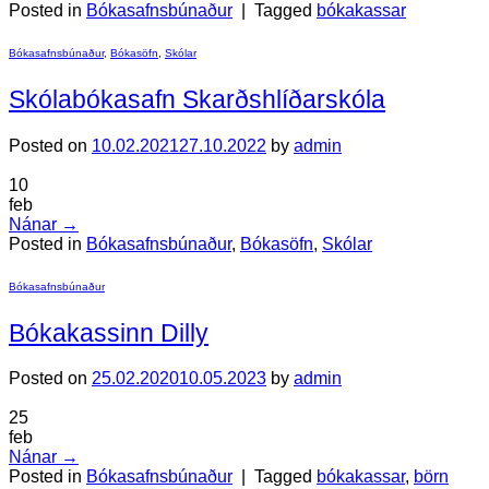
Posted in
Bókasafnsbúnaður
|
Tagged
bókakassar
Bókasafnsbúnaður
,
Bókasöfn
,
Skólar
Skólabókasafn Skarðshlíðarskóla
Posted on
10.02.2021
27.10.2022
by
admin
10
feb
Nánar
→
Posted in
Bókasafnsbúnaður
,
Bókasöfn
,
Skólar
Bókasafnsbúnaður
Bókakassinn Dilly
Posted on
25.02.2020
10.05.2023
by
admin
25
feb
Nánar
→
Posted in
Bókasafnsbúnaður
|
Tagged
bókakassar
,
börn