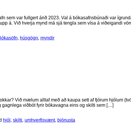
t safn sem var fullgert árið 2023. Val á bókasafnsbúnaði var íg
p á. Við hverja mynd má sjá tengla sem vísa á viðeigandi vörur
Bókasöfn
,
húsgögn
,
myndir
 okkar? Við mælum alltaf með að kaupa sett af fjórum hjólum (
gagnlega viðbót fyrir bókavagna eins og skilti sem […]
ed
hjól
,
skilti
,
umhverfisvænt
,
þjónusta