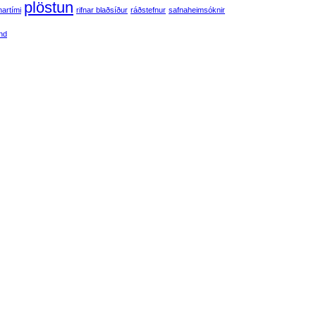
plöstun
artími
rifnar blaðsíður
ráðstefnur
safnaheimsóknir
and