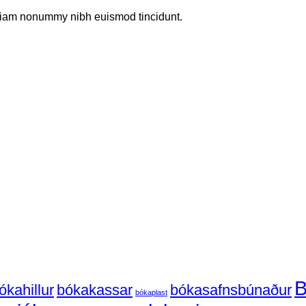
d diam nonummy nibh euismod tincidunt.
emdir
r
asemdir
plast
B
ðir
ókahillur
bókakassar
bókasafnsbúnaður
bókaplast