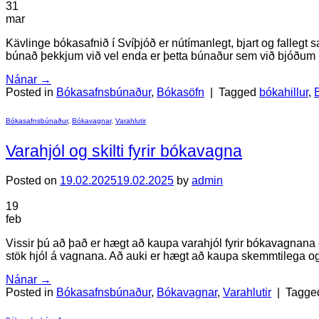
31
mar
Kävlinge bókasafnið í Svíþjóð er nútímanlegt, bjart og falleg
búnað þekkjum við vel enda er þetta búnaður sem við bjóðum up
Nánar
→
Posted in
Bókasafnsbúnaður
,
Bókasöfn
|
Tagged
bókahillur
,
Bókasafnsbúnaður
,
Bókavagnar
,
Varahlutir
Varahjól og skilti fyrir bókavagna
Posted on
19.02.2025
19.02.2025
by
admin
19
feb
Vissir þú að það er hægt að kaupa varahjól fyrir bókavagnana
stök hjól á vagnana. Að auki er hægt að kaupa skemmtilega og 
Nánar
→
Posted in
Bókasafnsbúnaður
,
Bókavagnar
,
Varahlutir
|
Tagg