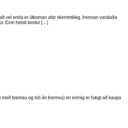
rundað vel enda er útkoman afar skemmtileg. Þennan vandaða
. Einn helsti kostur […]
tvö með bremsu og tvö án bremsu) en einnig er hægt að kaupa