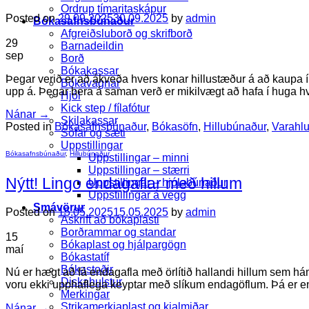
Ordrup tímaritaskápur
Posted on
29.09.2025
30.09.2025
by
admin
Bókasafnsbúnaður
Afgreiðsluborð og skrifborð
29
Barnadeildin
sep
Borð
Bókakassar
Þegar verið er að ákveða hvers konar hillustæður á að kaupa 
Bókavagnar
upp á. Þegar bera á saman verð er mikilvægt að hafa í huga hv
Hjól
Kick step / fílafótur
Nánar
→
Skilakassar
Posted in
Bókasafnsbúnaður
,
Bókasöfn
,
Hillubúnaður
,
Varahlu
Sófar og sæti
Uppstillingar
Bókasafnsbúnaður
,
Hillubúnaður
Uppstillingar – minni
Uppstillingar – stærri
Nýtt! Lingo endagaflar með hillum
Uppstillingar – hjólabúnaður
Uppstillingar á vegg
Smávörur
Posted on
15.05.2025
15.05.2025
by
admin
Áskrift að bókaplasti
Borðrammar og standar
15
Bókaplast og hjálpargögn
maí
Bókastatíf
Bókastoðir
Nú er hægt að fá endagafla með örlítið hallandi hillum sem hám
Diskahulstur
voru ekki upphaflega keyptar með slíkum endagöflum. Þá er end
Merkingar
Strikamerkjaplast og kjalmiðar
Nánar
→