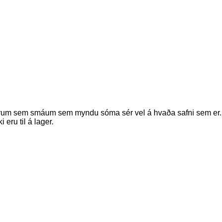
m sem smáum sem myndu sóma sér vel á hvaða safni sem er. Vi
eru til á lager.