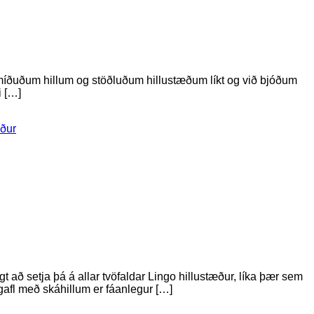
smíðuðum hillum og stöðluðum hillustæðum líkt og við bjóðum
i […]
aður
 að setja þá á allar tvöfaldar Lingo hillustæður, líka þær sem
gafl með skáhillum er fáanlegur […]