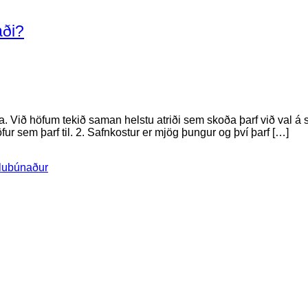
aði?
a. Við höfum tekið saman helstu atriði sem skoða þarf við val á s
fur sem þarf til. 2. Safnkostur er mjög þungur og því þarf […]
llubúnaður