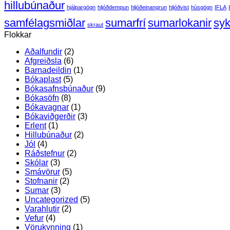
–
rifnu
hillubúnaður
hjálpargögn
hljóðdempun
hljóðeinangrun
hljóðvist
húsgögn
IFLA
enn
blaðs
ódýrara!
(mynd
samfélagsmiðlar
sumarfrí
sumarlokanir
syk
skraut
Flokkar
Aðalfundir
(2)
Afgreiðsla
(6)
Barnadeildin
(1)
Bókaplast
(5)
Bókasafnsbúnaður
(9)
Bókasöfn
(8)
Bókavagnar
(1)
Bókaviðgerðir
(3)
Erlent
(1)
Hillubúnaður
(2)
Jól
(4)
Ráðstefnur
(2)
Skólar
(3)
Smávörur
(5)
Stofnanir
(2)
Sumar
(3)
Uncategorized
(5)
Varahlutir
(2)
Vefur
(4)
Vörukynning
(1)