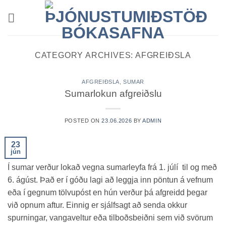
Skip
to
content
CATEGORY ARCHIVES:
AFGREIÐSLA
AFGREIÐSLA
,
SUMAR
Sumarlokun afgreiðslu
POSTED ON
23.06.2026
BY
ADMIN
23
jún
Í sumar verður lokað vegna sumarleyfa frá 1. júlí til og með
6. ágúst. Það er í góðu lagi að leggja inn pöntun á vefnum
eða í gegnum tölvupóst en hún verður þá afgreidd þegar
við opnum aftur. Einnig er sjálfsagt að senda okkur
spurningar, vangaveltur eða tilboðsbeiðni sem við svörum