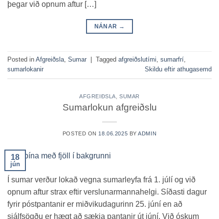
þegar við opnum aftur […]
NÁNAR
→
Posted in
Afgreiðsla
,
Sumar
|
Tagged
afgreiðslutími
,
sumarfrí
,
sumarlokanir
Skildu eftir athugasemd
AFGREIÐSLA
,
SUMAR
Sumarlokun afgreiðslu
POSTED ON
18.06.2025
BY
ADMIN
18
jún
Í sumar verður lokað vegna sumarleyfa frá 1. júlí og við
opnum aftur strax eftir verslunarmannahelgi. Síðasti dagur
fyrir póstpantanir er miðvikudagurinn 25. júní en að
sjálfsögðu er hægt að sækja pantanir út júní. Við óskum