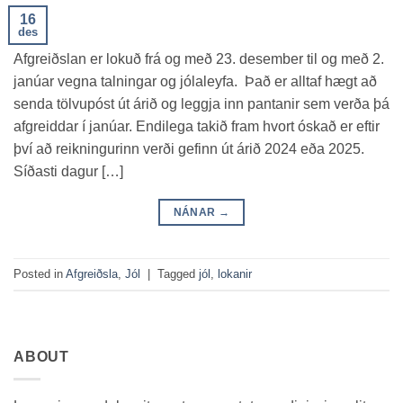
16
des
Afgreiðslan er lokuð frá og með 23. desember til og með 2.
janúar vegna talningar og jólaleyfa. Það er alltaf hægt að
senda tölvupóst út árið og leggja inn pantanir sem verða þá
afgreiddar í janúar. Endilega takið fram hvort óskað er eftir
því að reikningurinn verði gefinn út árið 2024 eða 2025.
Síðasti dagur […]
NÁNAR
→
Posted in
Afgreiðsla
,
Jól
|
Tagged
jól
,
lokanir
ABOUT