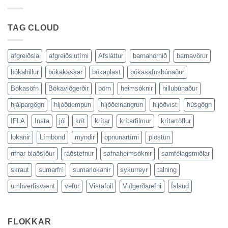
viðgerðir
–
á
enn
rifnum
ódýrara!
blaðsíðum
TAG CLOUD
(myndir)
afgreiðsla
afgreiðslutími
Afsláttur
barnahornið
barnavörur
bókahillur
bókakassar
bókaplast
bókasafnsbúnaður
Bókasöfn
Bókaviðgerðir
börn
heimsóknir
hillubúnaður
hjálpargögn
hljóðdempun
hljóðeinangrun
hljóðvist
húsgögn
IFLA
Insta
jól
krít
krítar
krítarfilmur
krítartöflur
lokanir
Límbönd
myndir
opnunartími
plöstun
rifnar blaðsíður
ráðstefnur
safnaheimsóknir
samfélagsmiðlar
skraut
sumarfrí
sumarlokanir
sykurreyr
talning
umhverfisvænt
vefur
Vistafoil
Viðgerðarefni
Ísland
FLOKKAR