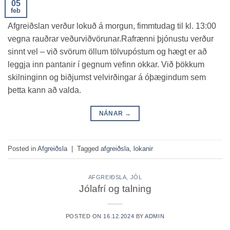
05
feb
Afgreiðslan verður lokuð á morgun, fimmtudag til kl. 13:00
vegna rauðrar veðurviðvörunar.Rafrænni þjónustu verður
sinnt vel – við svörum öllum tölvupóstum og hægt er að
leggja inn pantanir í gegnum vefinn okkar. Við þökkum
skilninginn og biðjumst velvirðingar á óþægindum sem
þetta kann að valda.
NÁNAR
→
Posted in
Afgreiðsla
|
Tagged
afgreiðsla
,
lokanir
AFGREIÐSLA
,
JÓL
Jólafrí og talning
POSTED ON
16.12.2024
BY
ADMIN