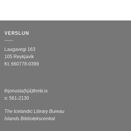
VERSLUN
Laugavegi 163
105 Reykjavík
Kt. 660778-0399
thjonusta(hjá)thmb.is
s: 561-2130
The Icelandic Library Bureau
Islands Bibliotekscentral