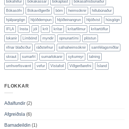
bókahillur
bókakassar
bókaplast
bókasafnsbúnaður
Bókasöfn
Bókaviðgerðir
börn
heimsóknir
hillubúnaður
hjálpargögn
hljóðdempun
hljóðeinangrun
hljóðvist
húsgögn
IFLA
Insta
jól
krít
krítar
krítarfilmur
krítartöflur
lokanir
Límbönd
myndir
opnunartími
plöstun
rifnar blaðsíður
ráðstefnur
safnaheimsóknir
samfélagsmiðlar
skraut
sumarfrí
sumarlokanir
sykurreyr
talning
umhverfisvænt
vefur
Vistafoil
Viðgerðarefni
Ísland
FLOKKAR
Aðalfundir
(2)
Afgreiðsla
(6)
Barnadeildin
(1)