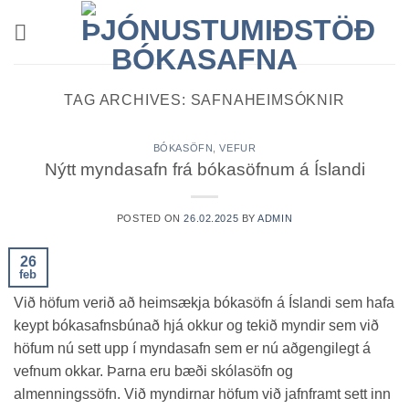
Skip
to
content
TAG ARCHIVES:
SAFNAHEIMSÓKNIR
BÓKASÖFN
,
VEFUR
Nýtt myndasafn frá bókasöfnum á Íslandi
POSTED ON
26.02.2025
BY
ADMIN
26
feb
Við höfum verið að heimsækja bókasöfn á Íslandi sem hafa
keypt bókasafnsbúnað hjá okkur og tekið myndir sem við
höfum nú sett upp í myndasafn sem er nú aðgengilegt á
vefnum okkar. Þarna eru bæði skólasöfn og
almenningssöfn. Við myndirnar höfum við jafnframt sett inn