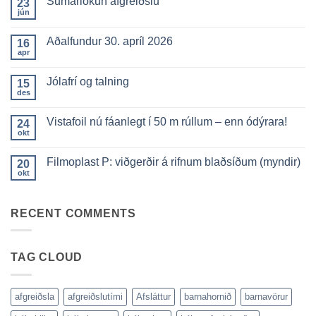
Sumarlokun afgreiðslu
23
jún
Engar
athugasemdir
við
Aðalfundur 30. apríl 2026
16
Sumarlokun
afgreiðslu
apr
Engar
athugasemdir
við
Jólafrí og talning
15
Aðalfundur
30.
des
Engar
apríl
athugasemdir
2026
við
Vistafoil nú fáanlegt í 50 m rúllum – enn ódýrara!
24
Jólafrí
og
okt
Engar
talning
athugasemdir
við
Filmoplast P: viðgerðir á rifnum blaðsíðum (myndir)
20
Vistafoil
nú
okt
Engar
fáanlegt
athugasemdir
í
við
50
Filmoplast
m
RECENT COMMENTS
P:
rúllum
viðgerðir
–
á
enn
rifnum
ódýrara!
blaðsíðum
TAG CLOUD
(myndir)
afgreiðsla
afgreiðslutími
Afsláttur
barnahornið
barnavörur