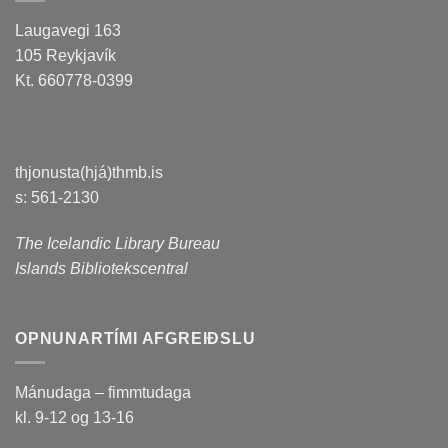
Laugavegi 163
105 Reykjavík
Kt. 660778-0399
thjonusta(hjá)thmb.is
s: 561-2130
The Icelandic Library Bureau
Islands Bibliotekscentral
OPNUNARTÍMI AFGREIÐSLU
Mánudaga – fimmtudaga
kl. 9-12 og 13-16