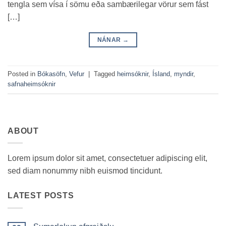
tengla sem vísa í sömu eða sambærilegar vörur sem fást
[…]
NÁNAR
→
Posted in
Bókasöfn
,
Vefur
|
Tagged
heimsóknir
,
Ísland
,
myndir
,
safnaheimsóknir
ABOUT
Lorem ipsum dolor sit amet, consectetuer adipiscing elit,
sed diam nonummy nibh euismod tincidunt.
LATEST POSTS