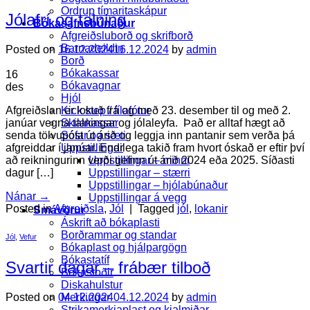
Ordrup tímaritaskápur
Jólafrí og talning
Bókasafnsbúnaður
Afgreiðsluborð og skrifborð
Barnadeildin
Posted on
16.12.2024
16.12.2024
by
admin
Borð
Bókakassar
16
Bókavagnar
des
Hjól
Kick step / fílafótur
Afgreiðslan er lokuð frá og með 23. desember til og með 2.
Skilakassar
janúar vegna talningar og jólaleyfa. Það er alltaf hægt að
Sófar og sæti
senda tölvupóst út árið og leggja inn pantanir sem verða þá
Uppstillingar
afgreiddar í janúar. Endilega takið fram hvort óskað er eftir því
Uppstillingar – minni
að reikningurinn verði gefinn út árið 2024 eða 2025. Síðasti
Uppstillingar – stærri
dagur […]
Uppstillingar – hjólabúnaður
Nánar
→
Uppstillingar á vegg
Posted in
Afgreiðsla
,
Jól
|
Tagged
jól
,
lokanir
Smávörur
Áskrift að bókaplasti
Borðrammar og standar
Jól
,
Vefur
Bókaplast og hjálpargögn
Bókastatíf
Svartir dagar – frábær tilboð
Bókastoðir
Diskahulstur
Merkingar
Posted on
04.12.2024
04.12.2024
by
admin
Strikamerkjaplast og kjalmiðar