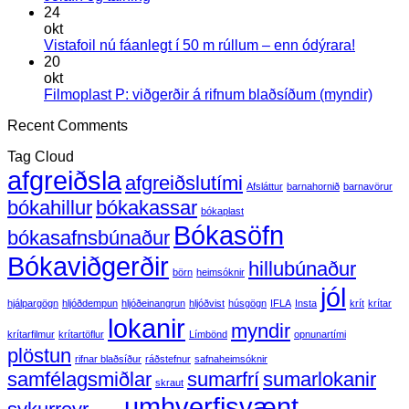
30.
athugasemdir
24
við
apríl
okt
Jólafrí
2026
Engar
Vistafoil nú fáanlegt í 50 m rúllum – enn ódýrara!
og
athugas
20
talning
við
okt
Vistafoil
Enga
Filmoplast P: viðgerðir á rifnum blaðsíðum (myndir)
nú
athug
Recent Comments
fáanlegt
við
í
Filmo
Tag Cloud
50
P:
afgreiðsla
m
viðger
afgreiðslutími
Afsláttur
barnahornið
barnavörur
rúllum
á
bókahillur
bókakassar
–
rifnu
bókaplast
enn
blaðs
Bókasöfn
bókasafnsbúnaður
ódýrara!
(mynd
Bókaviðgerðir
hillubúnaður
börn
heimsóknir
jól
hjálpargögn
hljóðdempun
hljóðeinangrun
hljóðvist
húsgögn
IFLA
Insta
krít
krítar
lokanir
myndir
krítarfilmur
krítartöflur
Límbönd
opnunartími
plöstun
rifnar blaðsíður
ráðstefnur
safnaheimsóknir
samfélagsmiðlar
sumarfrí
sumarlokanir
skraut
umhverfisvænt