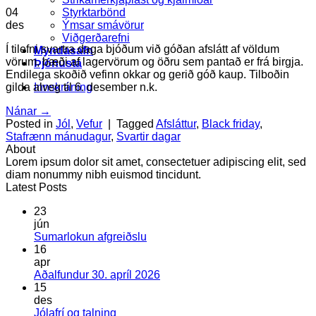
Styrktarbönd
04
Ýmsar smávörur
des
Viðgerðarefni
Í tilefni svartra daga bjóðum við góðan afslátt af völdum
Myndasafn
vörum, bæði af lagervörum og öðru sem pantað er frá birgja.
Þjónusta
Endilega skoðið vefinn okkar og gerið góð kaup. Tilboðin
Innskráning
gilda alveg til 6. desember n.k.
Nánar
→
Posted in
Jól
,
Vefur
|
Tagged
Afsláttur
,
Black friday
,
Stafrænn mánudagur
,
Svartir dagar
About
Lorem ipsum dolor sit amet, consectetuer adipiscing elit, sed
diam nonummy nibh euismod tincidunt.
Latest Posts
23
jún
Engar
Sumarlokun afgreiðslu
athugasemdir
16
við
apr
Sumarlokun
Engar
Aðalfundur 30. apríl 2026
afgreiðslu
athugasemdir
15
við
des
Aðalfundur
Engar
Jólafrí og talning