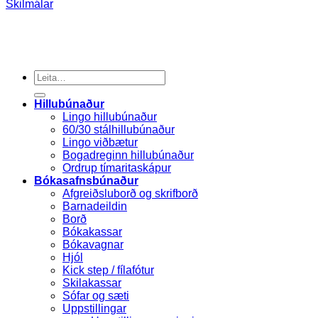
Skilmálar
Search
for:
Hillubúnaður
Lingo hillubúnaður
60/30 stálhillubúnaður
Lingo viðbætur
Bogadreginn hillubúnaður
Ordrup tímaritaskápur
Bókasafnsbúnaður
Afgreiðsluborð og skrifborð
Barnadeildin
Borð
Bókakassar
Bókavagnar
Hjól
Kick step / fílafótur
Skilakassar
Sófar og sæti
Uppstillingar