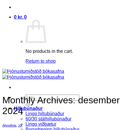
Skip
to
0
kr.
0
content
No products in the cart.
Return to shop
Search
Monthly Archives:
desember
for:
2024
Hillubúnaður
Lingo hillubúnaður
60/30 stálhillubúnaður
Lingo viðbætur
Afgreiðsla
,
Jól
Bogadreginn hillubúnaður