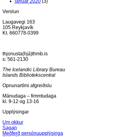
janúar 2020
(3)
Verslun
Laugavegi 163
105 Reykjavík
Kt. 660778-0399
thjonusta(hjá)thmb.is
s: 561-2130
The Icelandic Library Bureau
Islands Bibliotekscentral
Opnunartími afgreiðslu
Mánudaga – fimmtudaga
kl. 9-12 og 13-16
Upplýsingar
Um okkur
Sagan
Meðferð persónuupplýsinga