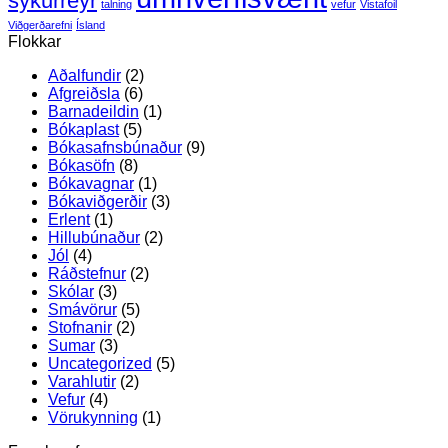
sykurreyr
talning
vefur
Vistafoil
Viðgerðarefni
Ísland
Flokkar
Aðalfundir
(2)
Afgreiðsla
(6)
Barnadeildin
(1)
Bókaplast
(5)
Bókasafnsbúnaður
(9)
Bókasöfn
(8)
Bókavagnar
(1)
Bókaviðgerðir
(3)
Erlent
(1)
Hillubúnaður
(2)
Jól
(4)
Ráðstefnur
(2)
Skólar
(3)
Smávörur
(5)
Stofnanir
(2)
Sumar
(3)
Uncategorized
(5)
Varahlutir
(2)
Vefur
(4)
Vörukynning
(1)